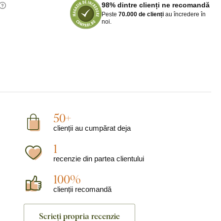
98% dintre clienți ne recomandă
Peste
70.000 de clienți
au încredere în
noi.
50+
clienții au cumpărat deja
1
recenzie din partea clientului
100%
clienții recomandă
Scrieți propria recenzie