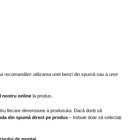
ului recomandăm utilizarea unei benzi din spumă sau a unor
l nostru online
la produs.
u fiecare dimensiune a produsului. Dacă doriți să
nda din spumă direct pe produs
– trebuie doar să selectați
zivului de montaj
.