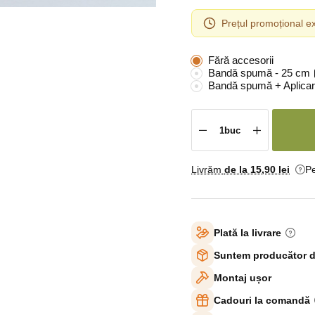
Prețul promoțional ex
Fără accesorii
Bandă spumă - 25 cm
Bandă spumă + Aplicar
Livrăm
de la 15
,90 lei
Pe
Plată la livrare
Suntem producător d
Montaj ușor
Cadouri la comandă