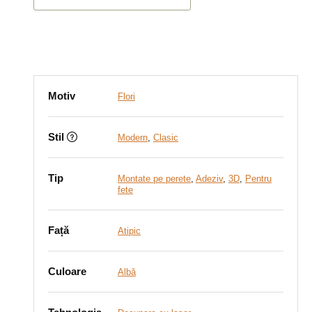
Motiv
Flori
Stil
Modern
,
Clasic
Tip
Montate pe perete
,
Adeziv
,
3D
,
Pentru
fete
Față
Atipic
Culoare
Albă