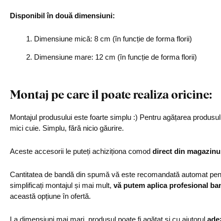
Disponibil în două dimensiuni:
Dimensiune mică: 8 cm (în funcție de forma florii)
Dimensiune mare: 12 cm (în funcție de forma florii)
Montaj pe care îl poate realiza oricine:
Montajul produsului este foarte simplu :) Pentru agățarea produs
mici cuie. Simplu, fără nicio găurire.
Aceste accesorii le puteți achiziționa comod
direct din magazinu
Cantitatea de bandă din spumă vă este recomandată automat pentr
simplificați montajul și mai mult,
vă putem aplica profesional ba
această opțiune în ofertă.
La dimensiuni mai mari, produsul poate fi agățat și cu ajutorul
ade