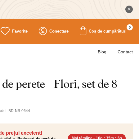
0
Favorite
Conectare
Coș de cumpărături
Blog
Contact
de perete - Flori, set de 8
odel:
BD-NS-0644
 de prețul excelent!
Mai rămâne -
16o
:
35m
:
5s
ețurile! ☀️
Reduceri de vară de