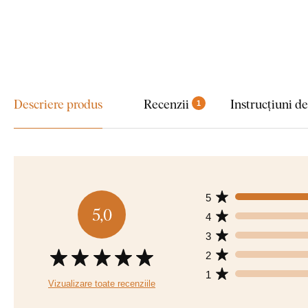
Descriere produs
Recenzii
Instrucțiuni d
1
5
5,0
4
3
2
1
Vizualizare toate recenziile