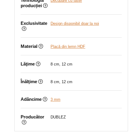
Tehnologia
Decupare cu laser
producției
Exclusivitate
Design disponibil doar la noi
Material
Placă din lemn HDF
Lăţime
8 cm, 12 cm
Înălţime
8 cm, 12 cm
Adâncime
3 mm
Producător
DUBLEZ