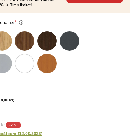
0%.
⏳ Timp limitat!
 Sonoma
+18,00 lei
lei
-
25
%
ucrătoare
(
12.08.2026
)