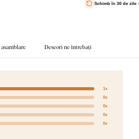
Schimb în 30 de zile
e asamblare
Deseori ne întrebați
1x
0x
0x
0x
0x