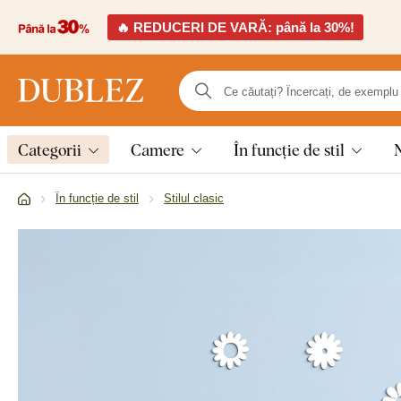
🔥 REDUCERI DE VARĂ: până la 30%!
Categorii
Camere
În funcție de stil
În funcție de stil
Stilul clasic