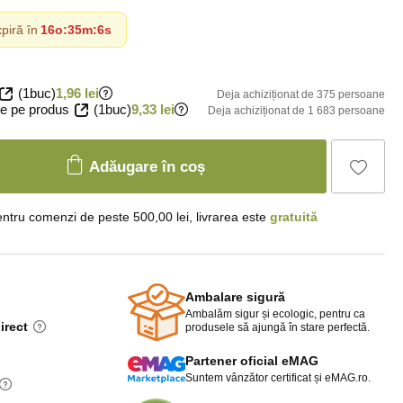
piră în
16o
:
35m
:
5s
(1buc)
1,96 lei
Deja achiziționat de 375 persoane
e pe produs
(1buc)
9,33 lei
Deja achiziționat de 1 683 persoane
Adăugare în coș
ntru comenzi de peste 500,00 lei, livrarea este
gratuită
Ambalare sigură
Ambalăm sigur și ecologic, pentru ca
irect
produsele să ajungă în stare perfectă.
Partener oficial eMAG
Suntem vânzător certificat și eMAG.ro.