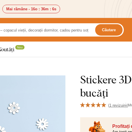
Mai rămâne -
16o
:
36m
:
5s
Căutare
Nou
Noutăți
Stickere 3D 
bucăți
(
1 revizuire
)
M
Profitați
Am topit pr