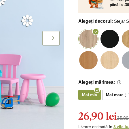
până la -3
Alegeți decorul:
Stejar
Alegeți mărimea:
Mai mic
Mai mare
26,90 lei
35,80 
Livrare estimată în
3 zile l