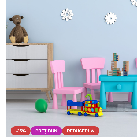
-25%
PREȚ BUN
REDUCERI 🔥