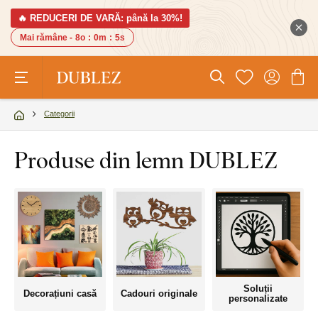
🔥 REDUCERI DE VARĂ: până la 30%!
Mai rămâne -
8o
:
0m
:
5s
Categorii
Produse din lemn DUBLEZ
Soluții
Decorațiuni casă
Cadouri originale
personalizate