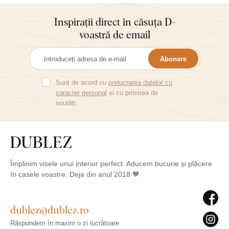
Inspirații direct în căsuța D-
voastră de email
Abonare
Sunt de acord cu
prelucrarea datelor cu
caracter personal
și cu primirea de
noutăți.
Împlinim visele unui interior perfect. Aducem bucurie și plăcere
în casele voastre. Deja din anul 2018 🧡
dublez@dublez.ro
Răspundem în maxim o zi lucrătoare