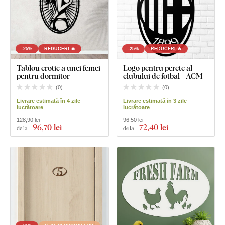
-25%
REDUCERI 🔥
-25%
REDUCERI 🔥
Tablou erotic a unei femei
Logo pentru perete al
pentru dormitor
clubului de fotbal - ACM
(
0
)
(
0
)
Livrare estimată în 4 zile
Livrare estimată în 3 zile
lucrătoare
lucrătoare
128,90 lei
96,50 lei
96
,70 lei
72
,40 lei
de la
de la