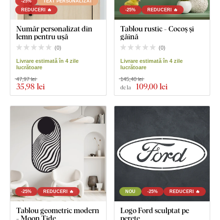
-25%
TEXT PERSONALIZAT
REDUCERI 🔥
-25%
REDUCERI 🔥
Număr personalizat din
Tablou rustic - Cocoș și
lemn pentru ușă
găină
(
0
)
(
0
)
Livrare estimată în 4 zile
Livrare estimată în 4 zile
lucrătoare
lucrătoare
47,97 lei
145,40 lei
35
,98 lei
109
,00 lei
de la
-25%
REDUCERI 🔥
NOU
-25%
REDUCERI 🔥
Tablou geometric modern
Logo Ford sculptat pe
- Moon Tide
perete