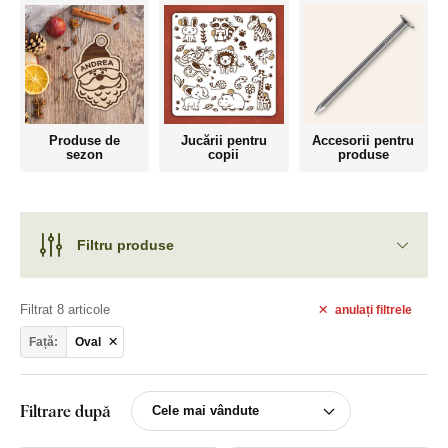
Produse de
Jucării pentru
Accesorii pentru
sezon
copii
produse
Filtru produse
Filtrat 8 articole
anulați
filtrele
Față:
Oval
Filtrare după