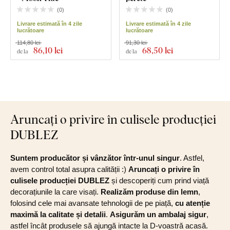
(
0
)
(
0
)
Livrare estimată în 4 zile
Livrare estimată în 4 zile
lucrătoare
lucrătoare
114,80 lei
91,30 lei
86
,10 lei
68
,50 lei
de la
de la
Aruncați o privire în culisele producției
DUBLEZ
Suntem producător și vânzător într-unul singur
. Astfel,
avem control total asupra calității :)
Aruncați o privire în
culisele producției DUBLEZ
și descoperiți cum prind viață
decorațiunile la care visați.
Realizăm produse din lemn
,
folosind cele mai avansate tehnologii de pe piață,
cu atenție
maximă la calitate și detalii
.
Asigurăm un ambalaj sigur
,
astfel încât produsele să ajungă intacte la D-voastră acasă.