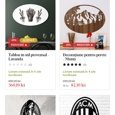
-25%
3D EFEKT
REDUCERI 🔥
-25%
REDUCERI 🔥
Tablou în stil provensal -
Decorațiune pentru perete
Lavanda
- Munți
(
0
)
(
4
)
Livrare estimată în 4 zile
Livrare estimată în 4 zile
lucrătoare
lucrătoare
480,20 lei
109,50 lei
360
,10 lei
82
,10 lei
de la