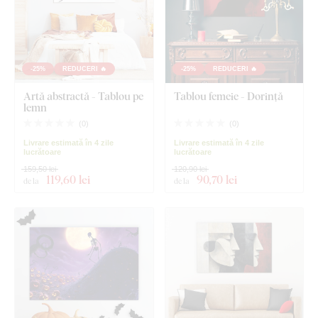
-25%
REDUCERI 🔥
-25%
REDUCERI 🔥
Artă abstractă - Tablou pe
Tablou femeie - Dorință
lemn
(
0
)
(
0
)
Livrare estimată în 4 zile
Livrare estimată în 4 zile
lucrătoare
lucrătoare
159,50 lei
120,90 lei
119
,60 lei
90
,70 lei
de la
de la