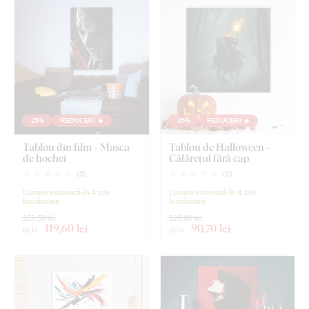
-25%
REDUCERI 🔥
-25%
REDUCERI 🔥
Tablou din film - Masca
Tablou de Halloween -
de hochei
Călărețul fără cap
(
0
)
(
0
)
Livrare estimată în 4 zile
Livrare estimată în 4 zile
lucrătoare
lucrătoare
159,50 lei
120,90 lei
119
,60 lei
90
,70 lei
de la
de la