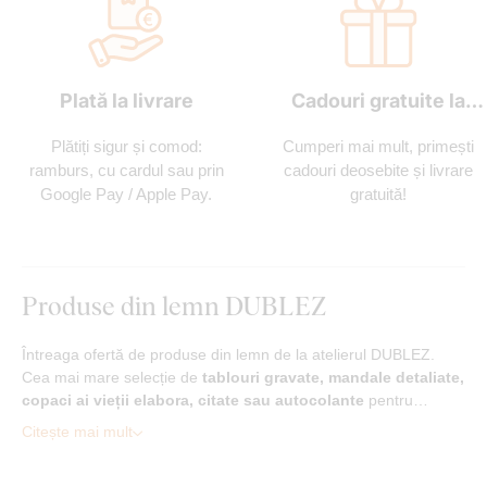
Plată la livrare
Cadouri gratuite la
fiecare comandă
Plătiți sigur și comod:
Cumperi mai mult, primești
ramburs, cu cardul sau prin
cadouri deosebite și livrare
Google Pay / Apple Pay.
gratuită!
Produse din lemn DUBLEZ
Întreaga ofertă de produse din lemn de la atelierul DUBLEZ.
Cea mai mare selecție de
tablouri gravate, mandale detaliate,
copaci ai vieții elabora, citate sau autocolante
pentru…
Citește mai mult