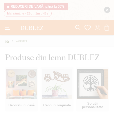
🔥 REDUCERI DE VARĂ: până la 30%!
Mai rămâne -
23o
:
1m
:
42s
Categorii
Produse din lemn DUBLEZ
Soluții
Decorațiuni casă
Cadouri originale
personalizate