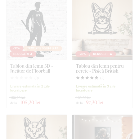
-30%
TEXT PERSONALIZAT
REDUCERI 🔥
-30%
REDUCERI 🔥
Tablou din lemn 3D -
Tablou din lemn pentru
Jucător de Floorball
perete - Pisică British
(
0
)
(
2
)
Livrare estimată în 2 zile
Livrare estimată în 3 zile
lucrătoare
lucrătoare
150,20 lei
139,00 lei
105
,20 lei
97
,30 lei
de la
de la