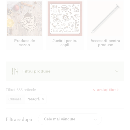
Produse de
Jucării pentru
Accesorii pentru
sezon
copii
produse
Filtru produse
Filtrat 653 articole
anulați
filtrele
Culoare:
Neagră
Filtrare după