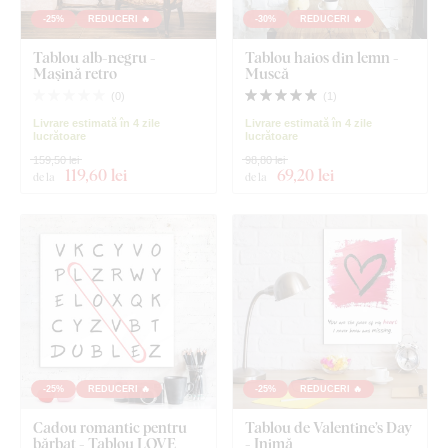
-25%
REDUCERI 🔥
-30%
REDUCERI 🔥
Tablou alb-negru -
Tablou haios din lemn -
Mașină retro
Muscă
(
0
)
(
1
)
Livrare estimată în 4 zile
Livrare estimată în 4 zile
lucrătoare
lucrătoare
159,50 lei
98,80 lei
119
,60 lei
69
,20 lei
de la
de la
-25%
REDUCERI 🔥
-25%
REDUCERI 🔥
Cadou romantic pentru
Tablou de Valentine’s Day
bărbat - Tablou LOVE
- Inimă