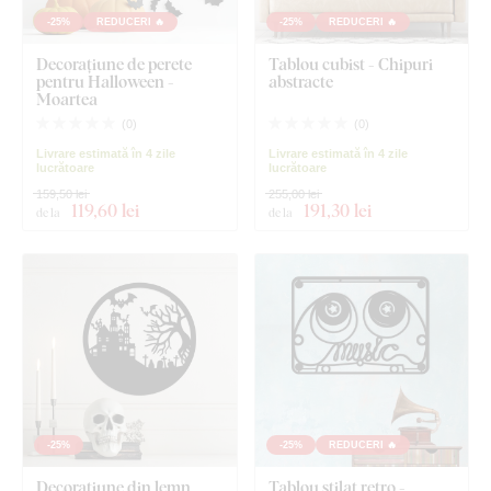
-25%
REDUCERI 🔥
-25%
REDUCERI 🔥
Decorațiune de perete
Tablou cubist - Chipuri
pentru Halloween -
abstracte
Moartea
(
0
)
(
0
)
Livrare estimată în 4 zile
Livrare estimată în 4 zile
lucrătoare
lucrătoare
159,50 lei
255,00 lei
119
,60 lei
191
,30 lei
de la
de la
-25%
-25%
REDUCERI 🔥
Decorațiune din lemn
Tablou stilat retro -