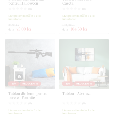
pentru Halloween
Casetă
(
0
)
(
0
)
Livrare estimată în 3 zile
Livrare estimată în 3 zile
lucrătoare
lucrătoare
99,90 lei
139,00 lei
75
,00 lei
104
,30 lei
de la
de la
-25%
REDUCERI 🔥
-25%
REDUCERI 🔥
Tablou din lemn pentru
Tablou - Abstract
perete - Fortnite
(
0
)
(
0
)
Livrare estimată în 3 zile
Livrare estimată în 4 zile
lucrătoare
lucrătoare