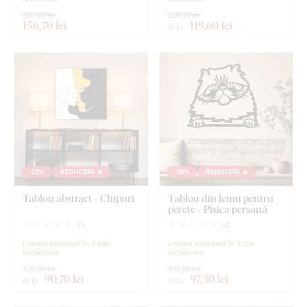
208,90 lei
159,50 lei
156
,70 lei
119
,60 lei
de la
-25%
REDUCERI 🔥
-30%
REDUCERI 🔥
Tablou abstract - Chipuri
Tablou din lemn pentru
perete - Pisica persană
(
0
)
(
0
)
Livrare estimată în 4 zile
Livrare estimată în 3 zile
lucrătoare
lucrătoare
120,90 lei
139,00 lei
90
,70 lei
97
,30 lei
de la
de la