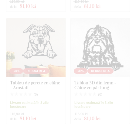
115,90 lei
115,90 lei
81
,10 lei
81
,10 lei
de la
de la
-30%
REDUCERI 🔥
-30%
REDUCERI 🔥
Tablou de perete cu câine
Tablou 3D din lemn -
- Amstaff
Câine cu păr lung
(
0
)
(
0
)
Livrare estimată în 3 zile
Livrare estimată în 3 zile
lucrătoare
lucrătoare
115,90 lei
115,90 lei
81
,10 lei
81
,10 lei
de la
de la