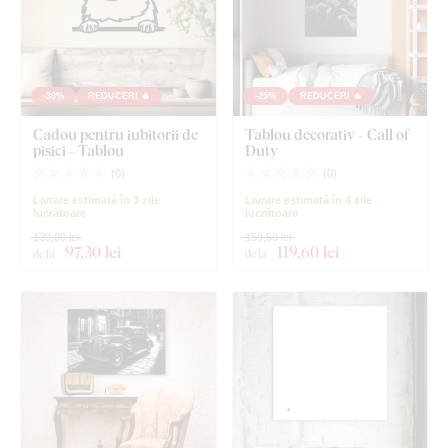
-30%
REDUCERI 🔥
-25%
REDUCERI 🔥
Cadou pentru iubitorii de
Tablou decorativ - Call of
pisici - Tablou
Duty
(
0
)
(
0
)
Livrare estimată în 3 zile
Livrare estimată în 4 zile
lucrătoare
lucrătoare
139,00 lei
159,50 lei
97
,30 lei
119
,60 lei
de la
de la