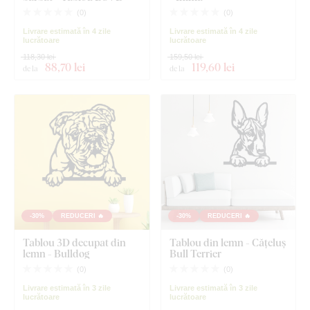
(
0
)
(
0
)
Livrare estimată în 4 zile
Livrare estimată în 4 zile
lucrătoare
lucrătoare
118,30 lei
159,50 lei
88
,70 lei
119
,60 lei
de la
de la
-30%
REDUCERI 🔥
-30%
REDUCERI 🔥
Tablou 3D decupat din
Tablou din lemn - Cățeluș
lemn - Bulldog
Bull Terrier
(
0
)
(
0
)
Livrare estimată în 3 zile
Livrare estimată în 3 zile
lucrătoare
lucrătoare