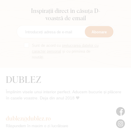
Inspirații direct în căsuța D-
voastră de email
Abonare
Sunt de acord cu
prelucrarea datelor cu
caracter personal
și cu primirea de
noutăți.
Împlinim visele unui interior perfect. Aducem bucurie și plăcere
în casele voastre. Deja din anul 2018 🧡
dublez@dublez.ro
Răspundem în maxim o zi lucrătoare