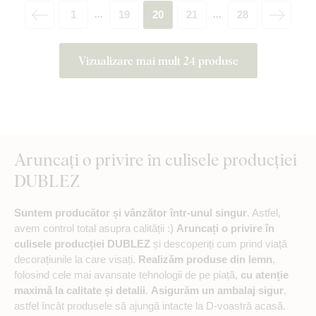
1
19
20
21
28
...
...
Vizualizare mai mult 24 produse
Aruncați o privire în culisele producției
DUBLEZ
Suntem producător și vânzător într-unul singur
. Astfel,
avem control total asupra calității :)
Aruncați o privire în
culisele producției DUBLEZ
și descoperiți cum prind viață
decorațiunile la care visați.
Realizăm produse din lemn
,
folosind cele mai avansate tehnologii de pe piață,
cu atenție
maximă la calitate și detalii
.
Asigurăm un ambalaj sigur
,
astfel încât produsele să ajungă intacte la D-voastră acasă.