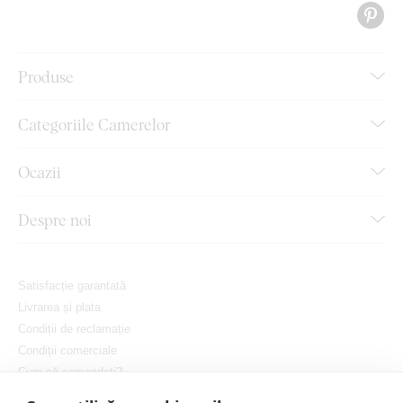
Produse
Categoriile Camerelor
Ocazii
Despre noi
Satisfacție garantată
Livrarea și plata
Condiții de reclamație
Condiții comerciale
Cum să comandați?
Protejarea confidențialității dvs.