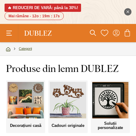
🔥 REDUCERI DE VARĂ: până la 30%!
Mai rămâne -
12o
:
19m
:
16s
Categorii
Produse din lemn DUBLEZ
Soluții
Decorațiuni casă
Cadouri originale
personalizate