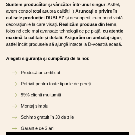
Suntem producător și vânzător într-unul singur
. Astfel,
avem control total asupra calității :)
Aruncați o privire în
culisele producției DUBLEZ
și descoperiți cum prind viață
decorațiunile la care visați.
Realizăm produse din lemn
,
folosind cele mai avansate tehnologii de pe piață,
cu atenție
maximă la calitate și detalii
.
Asigurăm un ambalaj sigur
,
astfel încât produsele să ajungă intacte la D-voastră acasă.
Alegeți siguranța și cumpărați de la noi:
Producător certificat
Potrivit pentru toate tipurile de pereți
99% clienți mulțumiți
Montaj simplu
Schimb gratuit în 30 de zile
Garanție de 3 ani