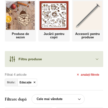
Produse de
Jucării pentru
Accesorii pentru
sezon
copii
produse
Filtru produse
Filtrat 4 articole
anulați
filtrele
Motiv:
Educație
Filtrare după