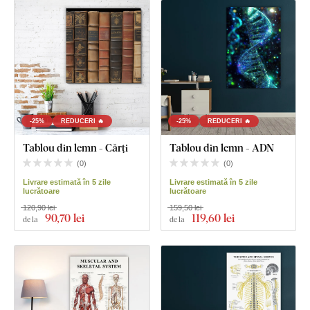
-25%
REDUCERI 🔥
-25%
REDUCERI 🔥
Tablou din lemn - Cărți
Tablou din lemn - ADN
(
0
)
(
0
)
Livrare estimată în 5 zile
Livrare estimată în 5 zile
lucrătoare
lucrătoare
120,90 lei
159,50 lei
90
,70 lei
119
,60 lei
de la
de la