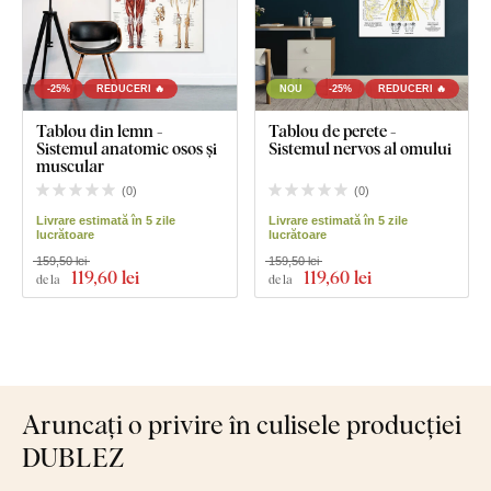
-25%
REDUCERI 🔥
NOU
-25%
REDUCERI 🔥
Tablou din lemn -
Tablou de perete -
Sistemul anatomic osos și
Sistemul nervos al omului
muscular
(
0
)
(
0
)
Livrare estimată în 5 zile
Livrare estimată în 5 zile
lucrătoare
lucrătoare
159,50 lei
159,50 lei
119
,60 lei
119
,60 lei
de la
de la
Aruncați o privire în culisele producției
DUBLEZ