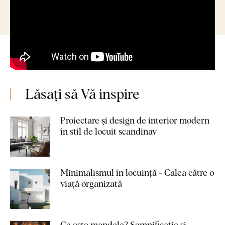
Lăsați să Vă inspire
Proiectare și design de interior modern
în stil de locuit scandinav
Minimalismul în locuință - Calea către o
viață organizată
Ce este mandala? Semnificație și