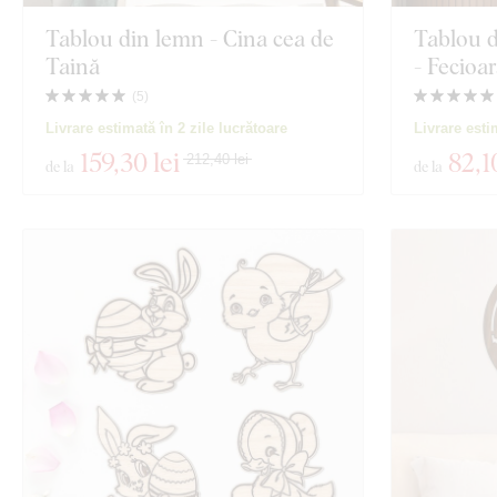
Tablou din lemn - Cina cea de
Tablou d
Taină
- Fecioa
(
5
)
Livrare estimată în 2 zile lucrătoare
Livrare esti
159
,30 lei
82
,1
212,40 lei
de la
de la