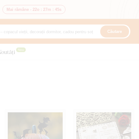
Mai rămâne -
22o
:
27m
:
43s
Căutare
Nou
Noutăți