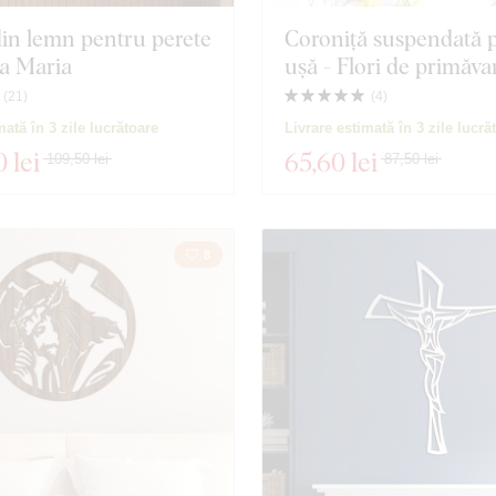
in lemn pentru perete
Coroniță suspendată 
ra Maria
ușă - Flori de primăva
(
21
)
(
4
)
mată în 3 zile lucrătoare
Livrare estimată în 3 zile lucră
0 lei
65
,60 lei
109,50 lei
87,50 lei
8