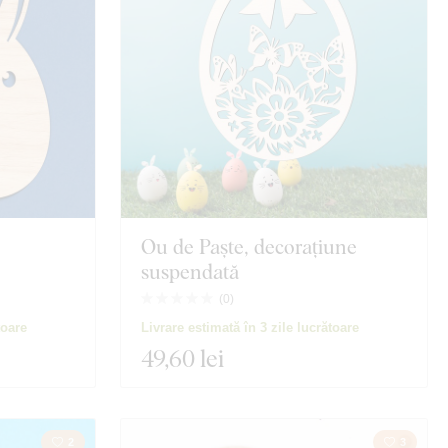
Ou de Paște, decorațiune
suspendată
(
0
)
toare
Livrare estimată în 3 zile lucrătoare
49
,60 lei
2
3