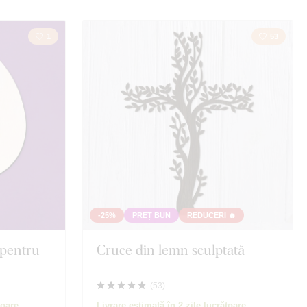
1
53
-25%
PREȚ BUN
REDUCERI 🔥
 pentru
Cruce din lemn sculptată
(
53
)
toare
Livrare estimată în 2 zile lucrătoare