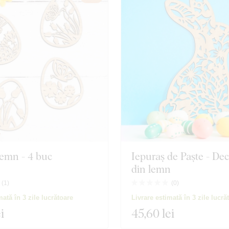
emn - 4 buc
Iepuraș de Paște - De
din lemn
(
1
)
(
0
)
mată în 3 zile lucrătoare
Livrare estimată în 3 zile lucră
i
45
,60 lei