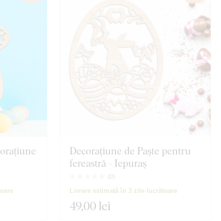
corațiune
Decorațiune de Paște pentru
fereastră - Iepuraș
(
0
)
toare
Livrare estimată în 3 zile lucrătoare
49
,00 lei