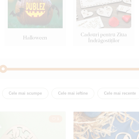
Cadouri pentru Ziua
Halloween
Îndrăgostiților
Flori
Țară
Cele mai scumpe
Cele mai ieftine
Cele mai recente
Oameni
Manda
1
Copac
Inima
Animal
Film