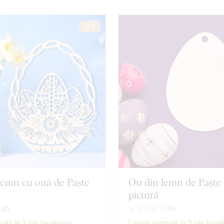
1
lemn cu ouă de Paște
Ou din lemn de Paște
pictură
(
2
)
(
0
)
mată în 3 zile lucrătoare
Livrare estimată în 3 zile lucră