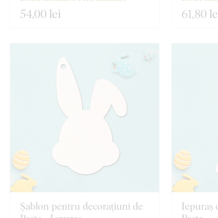
54
,00 lei
61
,80 le
Șablon pentru decorațiuni de
Iepuraș 