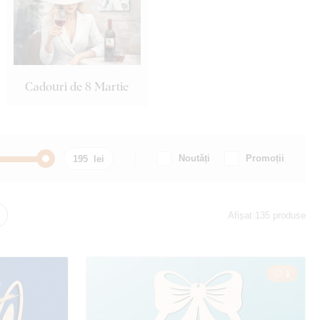
Cadouri de 8 Martie
Noutăți
Promoții
Creştinism
Afișat 135 produse
la
Fluturi
1
Față
Portret