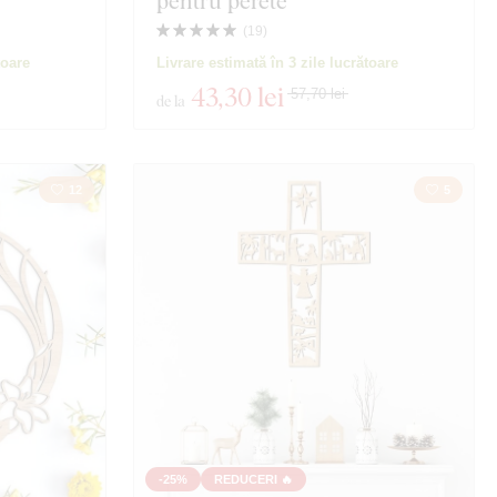
pentru perete
(
19
)
toare
Livrare estimată în 3 zile lucrătoare
43
,30 lei
57,70 lei
de la
12
5
-25%
REDUCERI 🔥