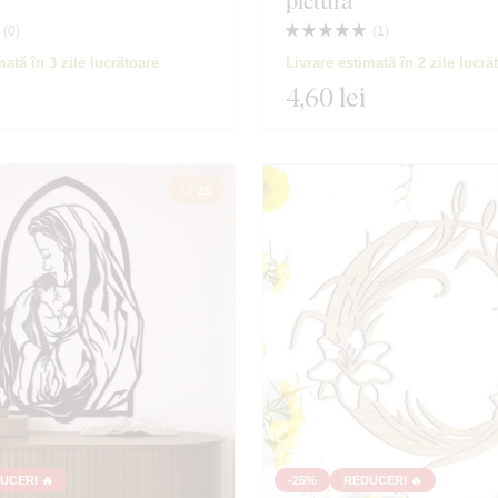
pictură
(
0
)
(
1
)
mată în 3 zile lucrătoare
Livrare estimată în 2 zile lucră
4
,60 lei
26
UCERI 🔥
-25%
REDUCERI 🔥