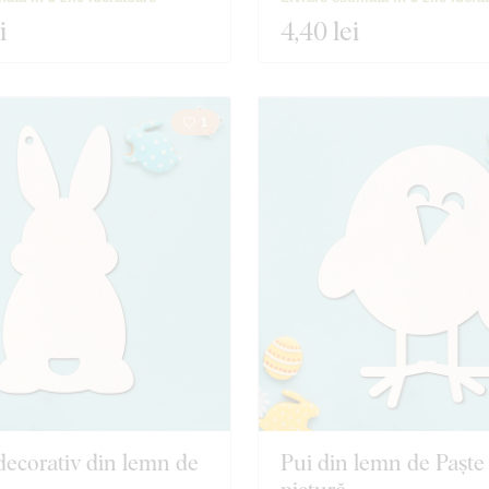
i
4
,40 lei
1
decorativ din lemn de
Pui din lemn de Paște