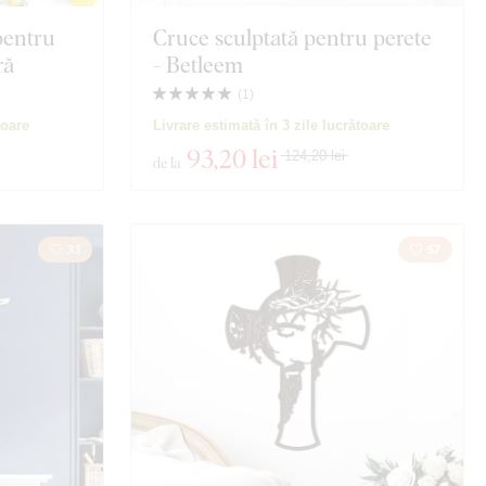
pentru
Cruce sculptată pentru perete
ră
- Betleem
(
1
)
toare
Livrare estimată în 3 zile lucrătoare
93
,20 lei
124,20 lei
de la
33
57