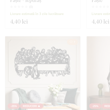
Paște - Iepuraș
Paște
(
0
)
Livrare estimată în 3 zile lucrătoare
Livrare esti
4
,40 lei
4
,40 lei
7
-25%
REDUCERI 🔥
-25%
RED