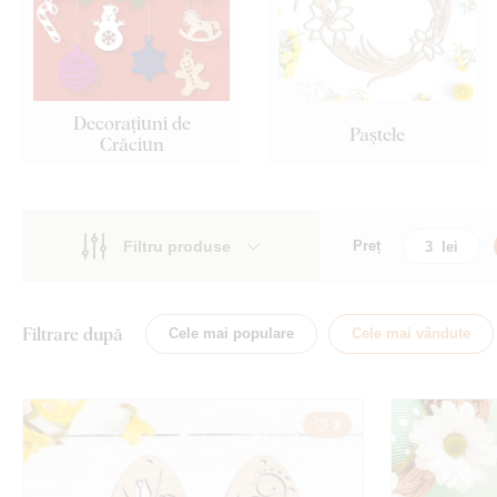
Decorațiuni de
Paștele
Crăciun
Filtru produse
Preț
Motiv
Motiv
Stil
Budism
Filtrare după
Cele mai populare
Cele mai vândute
Tip
Dragoste
Față
3
Natură
Locație
Coroană