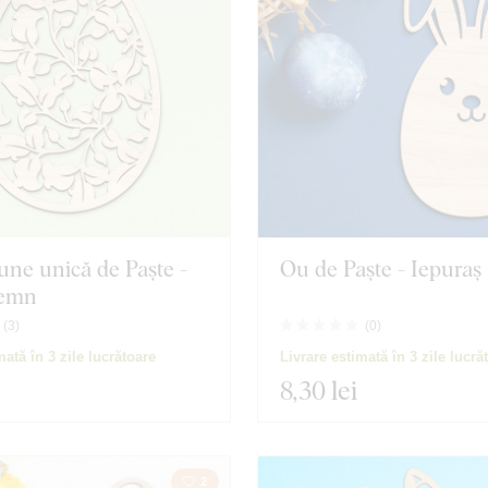
Mâncare și băuturi
une unică de Paște -
Ou de Paște - Iepuraș
lemn
(
3
)
(
0
)
 produse
Închidere filtrul
mată în 3 zile lucrătoare
Livrare estimată în 3 zile lucră
8
,30 lei
2