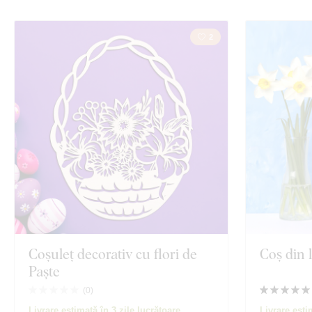
2
Coșuleț decorativ cu flori de
Coș din 
Paște
(
0
)
Livrare estimată în 3 zile lucrătoare
Livrare esti