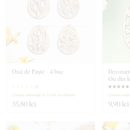
Orientare
Spiritualitate
Decor
Culoare
Text propriu
Tehnologia producției
Exclusivitate
Ouă de Paște - 4 buc
Decorați
Ou din 
Material
(
0
)
Vizualizare 135
Livrare estimată în 3 zile lucrătoare
Livrare esti
Adâncime
35
,80 lei
9
,90 lei
2