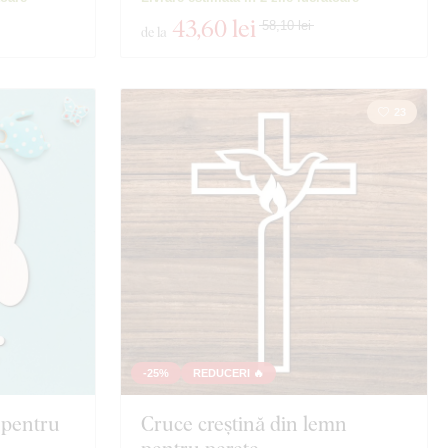
43
,60 lei
58,10 lei
de la
23
-25%
REDUCERI 🔥
 pentru
Cruce creștină din lemn