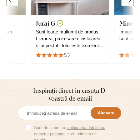
Juraj G.
Mirosl
ce cum
Sunt foarte mulțumit de produs.
Imaginile 
Livrarea, procesarea, instalarea
sunt la lo
și aspectul - totul este excelent.
Recomand cu căldură tuturor.
5/5
Juraj
Inspirații direct în căsuța D-
voastră de email
Abonare
Sunt de acord cu
prelucrarea datelor cu
caracter personal
și cu primirea de