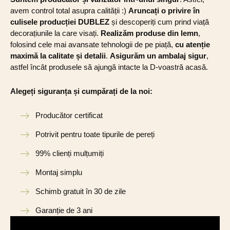
avem control total asupra calității :)
Aruncați o privire în
culisele producției DUBLEZ
și descoperiți cum prind viață
decorațiunile la care visați.
Realizăm produse din lemn
,
folosind cele mai avansate tehnologii de pe piață,
cu atenție
maximă la calitate și detalii
.
Asigurăm un ambalaj sigur
,
astfel încât produsele să ajungă intacte la D-voastră acasă.
Alegeți siguranța și cumpărați de la noi:
Producător certificat
Potrivit pentru toate tipurile de pereți
99% clienți mulțumiți
Montaj simplu
Schimb gratuit în 30 de zile
Garanție de 3 ani