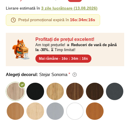
Livrare estimată în
3 zile lucrătoare
(
13.08.2026
)
Prețul promoțional expiră în
16o
:
34m
:
15s
Profitați de prețul excelent!
Am topit prețurile! ☀️
Reduceri de vară de până
la -30%.
⏳ Timp limitat!
Mai rămâne -
16o
:
34m
:
15s
Alegeți decorul:
Stejar Sonoma