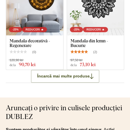
-25%
REDUCERI 🔥
-25%
REDUCERI 🔥
Mandala decorativă -
Mandala din lemn -
Regenerare
Bucurie
(
0
)
(
2
)
120,90 lei
97,50 lei
90
,70 lei
73
,10 lei
de la
de la
Încarcă mai multe produse
Aruncați o privire în culisele producției
DUBLEZ
Suntem producător și vânzător într-unul singur
. Astfel,