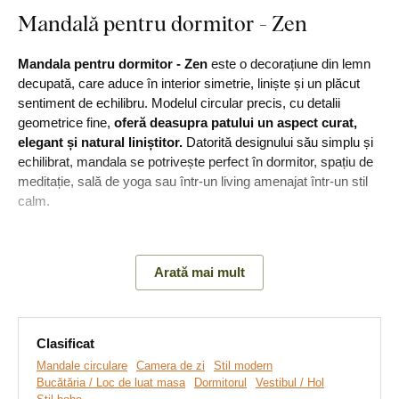
Mandală pentru dormitor - Zen
Mandala pentru dormitor - Zen
este o decorațiune din lemn
decupată, care aduce în interior simetrie, liniște și un plăcut
sentiment de echilibru. Modelul circular precis, cu detalii
geometrice fine,
oferă deasupra patului un aspect curat,
elegant și natural liniștitor.
Datorită designului său simplu și
echilibrat, mandala se potrivește perfect în dormitor, spațiu de
meditație, sală de yoga sau într-un living amenajat într-un stil
calm.
Semnificație:
Geometria regulată contribuie la crearea unei
atmosfere de liniște, ordine și relaxare plăcută.
Arată mai mult
Principalele avantaje ale produsului:
Clasificat
Mandale circulare
Camera de zi
Stil modern
Mandală decorativă din lemn, decupată, pentru perete
Bucătăria / Loc de luat masa
Dormitorul
Vestibul / Hol