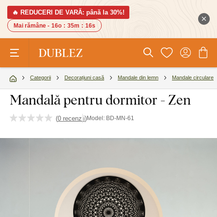
🔥 REDUCERI DE VARĂ: până la 30%!
Mai rămâne -
16o
:
35m
:
16s
Categorii
Decorațiuni casă
Mandale din lemn
Mandale circulare
Mandală pentru dormitor - Zen
(
0 recenzii
)
Model:
BD-MN-61