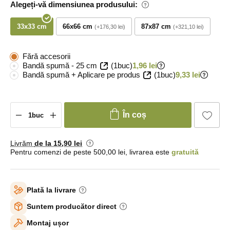
Alegeți-vă dimensiunea produsului:
33x33 cm
66x66 cm
87x87 cm
+176,30 lei
+321,10 lei
Fără accesorii
Bandă spumă - 25 cm
(1buc)
1,96 lei
Bandă spumă + Aplicare pe produs
(1buc)
9,33 lei
În coș
Livrăm
de la 15
,90 lei
Pentru comenzi de peste 500,00 lei, livrarea este
gratuită
Plată la livrare
Suntem producător direct
Montaj ușor