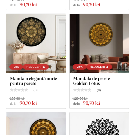
90
,70 lei
90
,70 lei
de la
de la
Ce este inclus în pachet?
Mandală pentru dormitor - Zen
-25%
REDUCERI 🔥
-25%
REDUCERI 🔥
Mandala elegantă aurie
Mandala de perete -
pentru perete
Golden Lotus
(
0
)
(
0
)
120,90 lei
120,90 lei
90
,70 lei
90
,70 lei
de la
de la