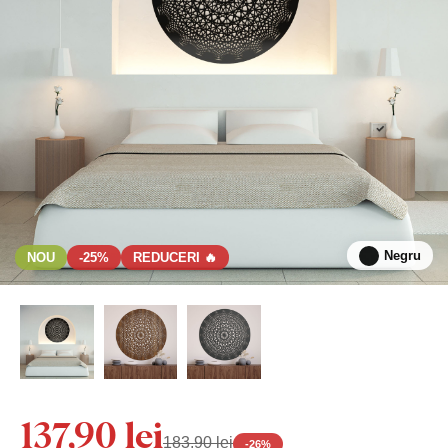
Negru
NOU
-25%
REDUCERI 🔥
137,90 lei
183,90 lei
-
26
%