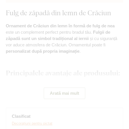
Fulg de zăpadă din lemn de Crăciun
Ornament de Crăciun din lemn în formă de fulg de nea
este un complement perfect pentru bradul tău.
Fulgii de
zăpadă sunt un simbol tradițional al iernii
și cu siguranță
vor aduce atmosfera de Crăciun. Ornamentul poate fi
personalizat după propria imaginație
.
Principalele avantaje ale produsului:
Distracție creativă în familie
Arată mai mult
Design unic al ornamentelor
Sigur pentru copii
Clasificat
Material natural ecologic
Decorațiuni pentru pictat
Activitate accesibilă din punct de vedere al prețului