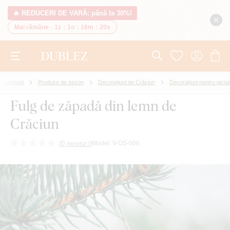
🔥 REDUCERI DE VARĂ: până la 30%!
Mai rămâne -
1z
:
1o
:
16m
:
19s
Categorii
Produse de sezon
Decorațiuni de Crăciun
Decorațiuni pentru pictat
Fulg de zăpadă din lemn de
Crăciun
(
0 recenzii
)
Model:
V-OS-006