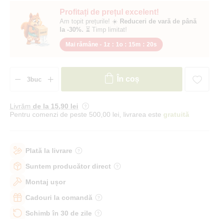
Profitați de prețul excelent!
Am topit prețurile! ☀️
Reduceri de vară de până
la -30%.
⏳ Timp limitat!
Mai rămâne -
1z
:
1o
:
15m
:
19s
În coș
Livrăm
de la 15
,90 lei
Pentru comenzi de peste 500,00 lei, livrarea este
gratuită
Plată la livrare
Suntem producător direct
Montaj ușor
Cadouri la comandă
Schimb în 30 de zile