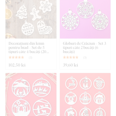
Decorațiuni din lemn
Globuri de Crăciun - Set 3
pentru brad - Set de 5
tipuri câte 2 bucăți (6
tipuri câte 4 bucăți (20
bucăți)
bucăți)
(
3
)
(
3
)
102
,50 lei
39
,60 lei