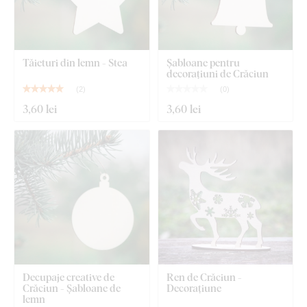
Tăieturi din lemn - Stea
Șabloane pentru
decorațiuni de Crăciun
(
2
)
(
0
)
3
,60 lei
3
,60 lei
Decupaje creative de
Ren de Crăciun -
Crăciun - Șabloane de
Decorațiune
lemn