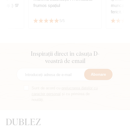
miți :) 💯
frumos spațiul
munca min
fericit. B
data nunți
5/5
☺️👏👏👏
Inspirații direct în căsuța D-
voastră de email
Abonare
Sunt de acord cu
prelucrarea datelor cu
caracter personal
și cu primirea de
noutăți.