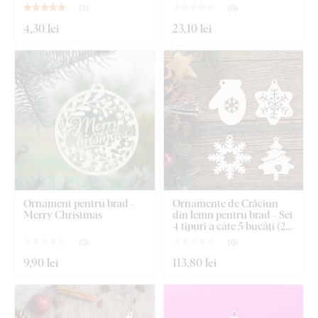
(
1
)
(
0
)
4
,30 lei
23
,10 lei
Ornament pentru brad -
Ornamente de Crăciun
Merry Christmas
din lemn pentru brad - Set
4 tipuri a câte 5 bucăți (20
bucăți)
(
0
)
(
0
)
9
,90 lei
113
,80 lei