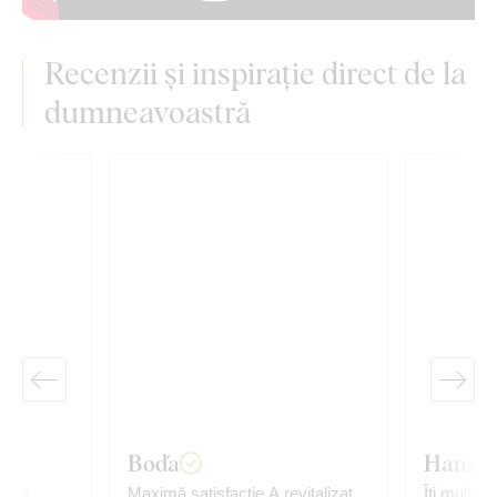
Recenzii și inspirație direct de la
dumneavoastră
Boďa
Hana K
, vă
Maximă satisfacție A revitalizat
Îți mulțum