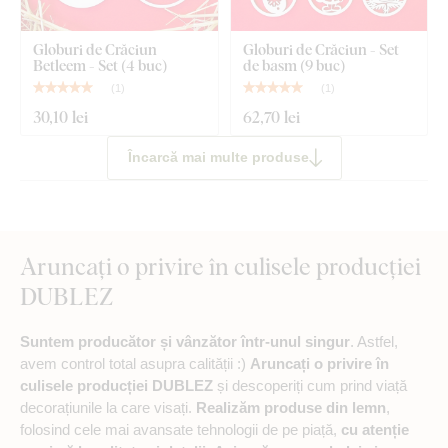
Globuri de Crăciun
Globuri de Crăciun - Set
Betleem - Set (4 buc)
de basm (9 buc)
(
1
)
(
1
)
30
,10 lei
62
,70 lei
Încarcă mai multe produse
Aruncați o privire în culisele producției
DUBLEZ
Suntem producător și vânzător într-unul singur
. Astfel,
avem control total asupra calității :)
Aruncați o privire în
culisele producției DUBLEZ
și descoperiți cum prind viață
decorațiunile la care visați.
Realizăm produse din lemn
,
folosind cele mai avansate tehnologii de pe piață,
cu atenție