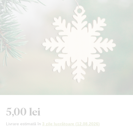
5,00 lei
Livrare estimată în
3 zile lucrătoare
(
12.08.2026
)