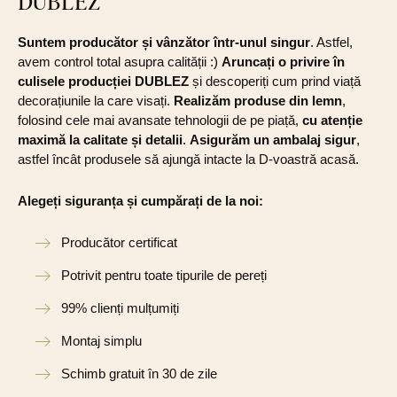
DUBLEZ
Suntem producător și vânzător într-unul singur
. Astfel,
avem control total asupra calității :)
Aruncați o privire în
culisele producției DUBLEZ
și descoperiți cum prind viață
decorațiunile la care visați.
Realizăm produse din lemn
,
folosind cele mai avansate tehnologii de pe piață,
cu atenție
maximă la calitate și detalii
.
Asigurăm un ambalaj sigur
,
astfel încât produsele să ajungă intacte la D-voastră acasă.
Alegeți siguranța și cumpărați de la noi:
Producător certificat
Potrivit pentru toate tipurile de pereți
99% clienți mulțumiți
Montaj simplu
Schimb gratuit în 30 de zile