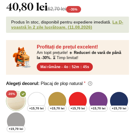
40,80 lei
62,70 lei
-
35
%
Produs în stoc, disponibil pentru expediere imediată.
La D-
voastră în 2 zile lucrătoare.
(
11.08.2026
)
Profitați de prețul excelent!
Am topit prețurile! ☀️
Reduceri de vară de până
la -30%.
⏳ Timp limitat!
Mai rămâne -
4o
:
52m
:
45s
Alegeți decorul:
Placaj de plop natural
-35%
+15,70 lei
+15,70 lei
+15,70 lei
+15,70 lei
+15,70 lei
+15,70 lei