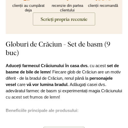
clienții au cumpărat
recenzie din partea
clienții recomandă
deja
clientului
Scrieți propria recenzie
Globuri de Crăciun - Set de basm (9
buc)
Aduceți farmecul Crăciunului în casa dvs.
cu acest
set de
basme de bile de lemn
! Fiecare glob de Crăciun are un motiv
diferit - de la bradul de Crăciun, renul până la
personajele
vesel
care
vă vor lumina bradul.
Adăugați casei dvs.
adevăratul farmec de basm și experimentați magia Crăciunului
cu acest set frumos de lemn!
Beneficiile principale ale produsului:
Fiecare ornament este unic