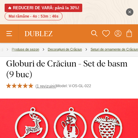
🔥 REDUCERI DE VARĂ: până la 30%!
Mai rămâne -
4o
:
53m
:
45s
rii
Produse de sezon
Decorațiuni de Crăciun
Seturi de ornamente de Crăciun
Globuri de Crăciun - Set de basm
(9 buc)
(
1 revizuire
)
Model:
V-OS-GL-022