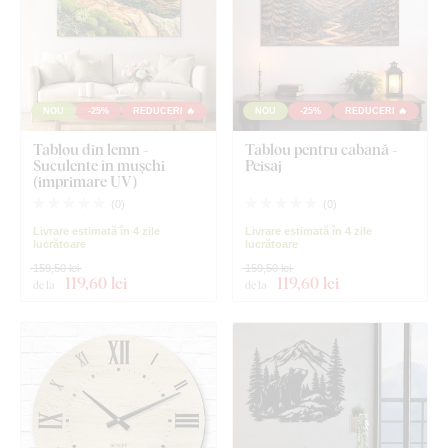
NOU
-25%
REDUCERI 🔥
NOU
-25%
REDUCERI 🔥
Tablou din lemn -
Tablou pentru cabană -
Suculente în mușchi
Peisaj
(imprimare UV)
(
0
)
(
0
)
Livrare estimată în 4 zile
Livrare estimată în 4 zile
lucrătoare
lucrătoare
159,50 lei
159,50 lei
119
,60 lei
119
,60 lei
de la
de la