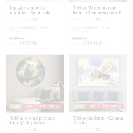
Imagine sculptat al
Tablou 3D sculptat din
munților - Sat în vale
lemn - Chemarea pădurii
(
0
)
(
0
)
Livrare estimată în 3 zile
Livrare estimată în 3 zile
lucrătoare
lucrătoare
147,00 lei
173,30 lei
110
,20 lei
130
,00 lei
de la
de la
NOU
-25%
REDUCERI 🔥
NOU
-25%
REDUCERI 🔥
Tablou rotund pe lemn -
Tablou din lemn - Cabana
Bufniță de pădure
Téryho
(
0
)
(
0
)