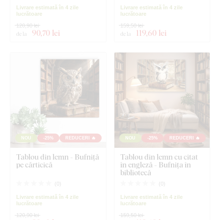
Livrare estimată în 4 zile
Livrare estimată în 4 zile
lucrătoare
lucrătoare
120,90 lei
159,50 lei
90
,70 lei
119
,60 lei
de la
de la
NOU
-25%
REDUCERI 🔥
NOU
-25%
REDUCERI 🔥
Tablou din lemn - Bufniță
Tablou din lemn cu citat
pe cărticică
în engleză - Bufnița în
bibliotecă
(
0
)
(
0
)
Livrare estimată în 4 zile
Livrare estimată în 4 zile
lucrătoare
lucrătoare
120,90 lei
159,50 lei