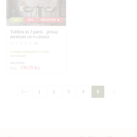
NOU
-25%
REDUCERI 🔥
Tablou în 3 părți - peisaj
montan cu o căsuță
(
0
)
Livrare estimată în 4 zile
lucrătoare
441,00 lei
330
,70 lei
de la
1
2
3
4
5