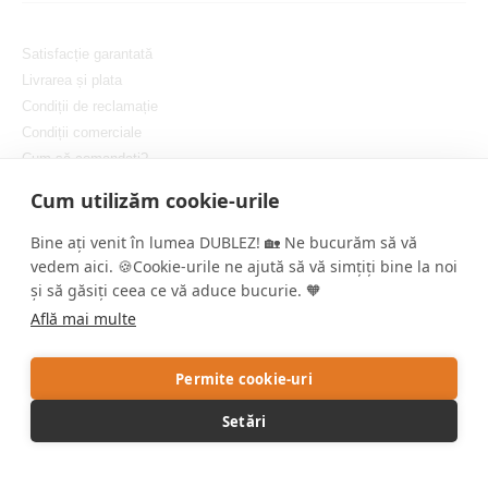
Satisfacție garantată
Livrarea și plata
Condiții de reclamație
Condiții comerciale
Cum să comandați?
Protejarea confidențialității dvs.
Cum utilizăm cookie-urile
Setați cookie-urile
Bine ați venit în lumea DUBLEZ! 🏡 Ne bucurăm să vă
vedem aici. 🍪Cookie-urile ne ajută să vă simțiți bine la noi
și să găsiți ceea ce vă aduce bucurie. 🧡
Află mai multe
Copyright © DUBLEZ 2026 | Toate drepturile rezervate
Permite cookie-uri
Crearea magazinelor online performante de către
RIESENIA
Setări
Acest site este protejat de reCAPTCHA, iar Google aplică
Politica de
confidențialitate
și
Termenii și condițiile
.