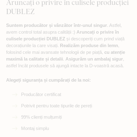
Aruncați o privire în culisele producției
DUBLEZ
Suntem producător și vânzător într-unul singur
. Astfel,
avem control total asupra calității :)
Aruncați o privire în
culisele producției DUBLEZ
și descoperiți cum prind viață
decorațiunile la care visați.
Realizăm produse din lemn
,
folosind cele mai avansate tehnologii de pe piață,
cu atenție
maximă la calitate și detalii
.
Asigurăm un ambalaj sigur
,
astfel încât produsele să ajungă intacte la D-voastră acasă.
Alegeți siguranța și cumpărați de la noi:
Producător certificat
Potrivit pentru toate tipurile de pereți
99% clienți mulțumiți
Montaj simplu