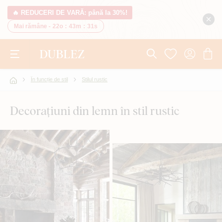
🔥 REDUCERI DE VARĂ: până la 30%!
Mai rămâne -
22o
:
43m
:
30s
În funcție de stil
Stilul rustic
Decorațiuni din lemn în stil rustic