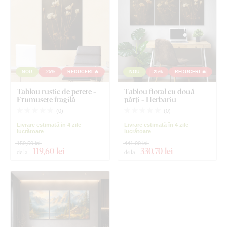
NOU
-25%
REDUCERI 🔥
NOU
-25%
REDUCERI 🔥
Tablou rustic de perete -
Tablou floral cu două
Frumusețe fragilă
părți - Herbariu
(
0
)
(
0
)
Livrare estimată în 4 zile
Livrare estimată în 4 zile
lucrătoare
lucrătoare
159,50 lei
441,00 lei
119
,60 lei
330
,70 lei
de la
de la