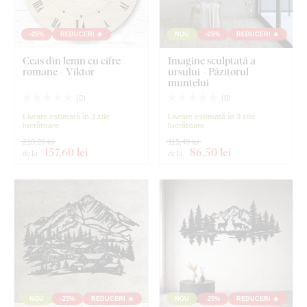
-25%
REDUCERI 🔥
NOU
-25%
REDUCERI 🔥
Ceas din lemn cu cifre
Imagine sculptată a
romane - Viktor
ursului - Păzitorul
muntelui
(
0
)
(
0
)
Livrare estimată în 3 zile
Livrare estimată în 3 zile
lucrătoare
lucrătoare
210,20 lei
115,40 lei
157
,60 lei
86
,50 lei
de la
de la
NOU
-25%
REDUCERI 🔥
NOU
-25%
REDUCERI 🔥