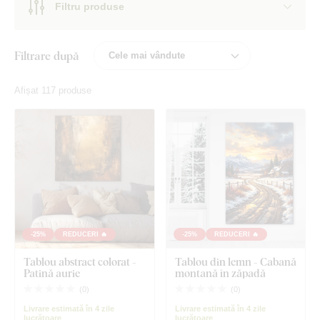
Filtru produse
Filtrare după
Afișat 117 produse
-25%
REDUCERI 🔥
-25%
REDUCERI 🔥
Tablou abstract colorat -
Tablou din lemn - Cabană
Patină aurie
montană în zăpadă
(
0
)
(
0
)
Livrare estimată în 4 zile
Livrare estimată în 4 zile
lucrătoare
lucrătoare