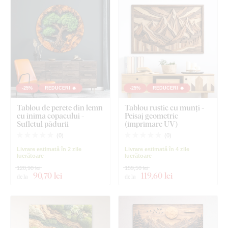
-25%
REDUCERI 🔥
-25%
REDUCERI 🔥
Tablou de perete din lemn
Tablou rustic cu munți -
cu inima copacului -
Peisaj geometric
Sufletul pădurii
(imprimare UV)
(
0
)
(
0
)
Livrare estimată în 2 zile
Livrare estimată în 4 zile
lucrătoare
lucrătoare
120,90 lei
159,50 lei
90
,70 lei
119
,60 lei
de la
de la