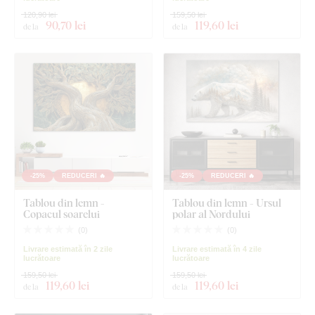
120,90 lei
159,50 lei
90
,70 lei
119
,60 lei
de la
de la
-25%
REDUCERI 🔥
-25%
REDUCERI 🔥
Tablou din lemn -
Tablou din lemn - Ursul
Copacul soarelui
polar al Nordului
(
0
)
(
0
)
Livrare estimată în 2 zile
Livrare estimată în 4 zile
lucrătoare
lucrătoare
159,50 lei
159,50 lei
119
,60 lei
119
,60 lei
de la
de la