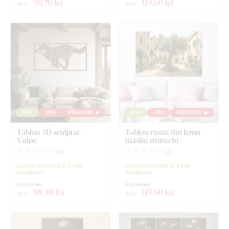
90
,70 lei
119
,60 lei
de la
de la
NOU
-25%
REDUCERI 🔥
NOU
-25%
REDUCERI 🔥
Tablou 3D sculptat -
Tablou rustic din lemn -
Vulpe
măslin străvechi
(
0
)
(
0
)
Livrare estimată în 3 zile
Livrare estimată în 4 zile
lucrătoare
lucrătoare
131,20 lei
159,50 lei
98
,40 lei
119
,60 lei
de la
de la