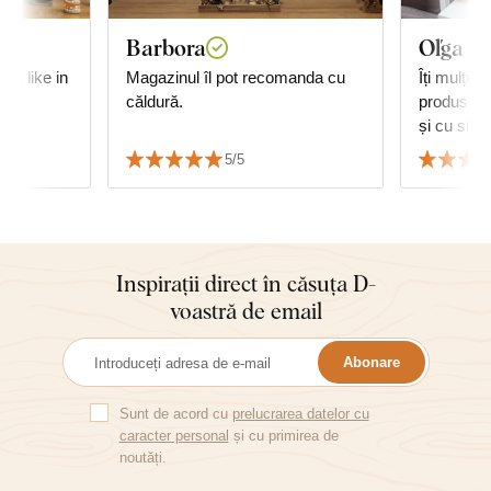
Barbora
Oľga I.
ust like in
Magazinul îl pot recomanda cu
Îți mulțum
căldură.
produsul 
și cu sigu
mea achiz
5/5
căldură!
Inspirații direct în căsuța D-
voastră de email
Abonare
Sunt de acord cu
prelucrarea datelor cu
caracter personal
și cu primirea de
noutăți.