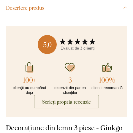
Descriere produs
5,0
Evaluat de
3 clienți
100+
3
100%
clienții au cumpărat
recenzii din partea
clienții recomandă
deja
clienților
Scrieți propria recenzie
Decorațiune din lemn 3 piese - Ginkgo