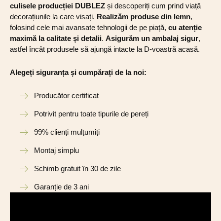
culisele producției DUBLEZ
și descoperiți cum prind viață
decorațiunile la care visați.
Realizăm produse din lemn
,
folosind cele mai avansate tehnologii de pe piață,
cu atenție
maximă la calitate și detalii
.
Asigurăm un ambalaj sigur
,
astfel încât produsele să ajungă intacte la D-voastră acasă.
Alegeți siguranța și cumpărați de la noi:
Producător certificat
Potrivit pentru toate tipurile de pereți
99% clienți mulțumiți
Montaj simplu
Schimb gratuit în 30 de zile
Garanție de 3 ani