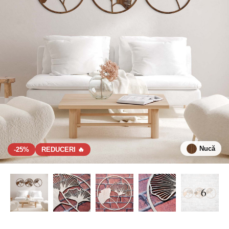
Nucă
-25%
REDUCERI 🔥
+ 6