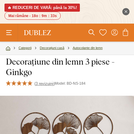
🔥 REDUCERI DE VARĂ: până la 30%!
Mai rămâne -
18o
:
9m
:
32s
Categorii
Decorațiuni casă
Autocolante din lemn
Decorațiune din lemn 3 piese -
Ginkgo
(
3 revizuire
)
Model:
BD-NS-184