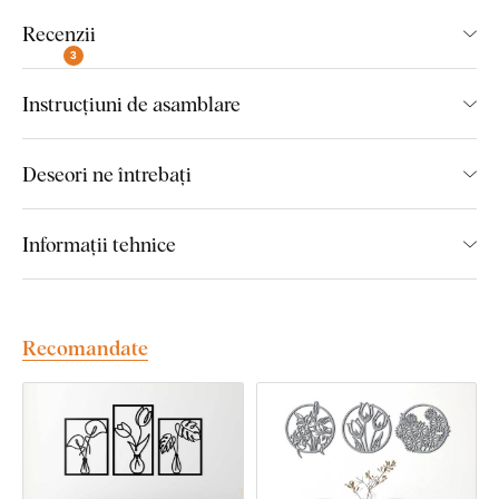
Produs ecologic
Recenzii
O gamă largă de decoruri
3
Crează un efect 3D
Instrucțiuni de asamblare
Simbolism ascuns
Deseori ne întrebați
Informații tehnice
Dimensiunile pieselor individuale ale
produsului:
Recomandate
Varianta de dimensiune 65x21 cm, dimensiunea unei
piese a tabloului este de 21x21 cm.
Varianta de dimensiune 100x33 cm, dimensiunea unei
piese a tabloului este de 33x33 cm.
Varianta de dimensiune 140x45 cm, dimensiunea unei