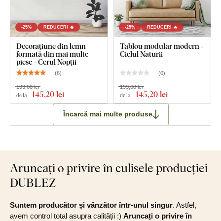
Ce este inclus în pachet?
-25%
REDUCERI 🔥
-25%
REDUCERI 🔥
Decorațiune din lemn 3 piese - Ginkgo Biloba
Decorațiune din lemn
Tablou modular modern -
formată din mai multe
Ciclul Naturii
Notă
: Dimensiunile date sunt dimensiunile după fixarea pe
piese - Cerul Nopții
perete conform ilustrației.
(
6
)
(
0
)
193,60 lei
193,60 lei
145
,20 lei
145
,20 lei
de la
de la
Încarcă mai multe produse
Aruncați o privire în culisele producției
DUBLEZ
Suntem producător și vânzător într-unul singur
. Astfel,
avem control total asupra calității :)
Aruncați o privire în