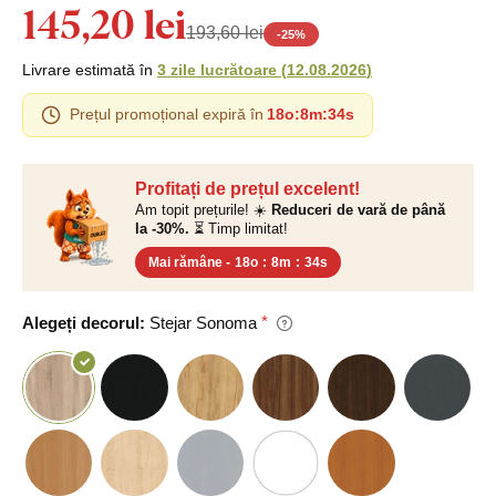
145,20 lei
193,60 lei
-
25
%
Livrare estimată în
3 zile lucrătoare
(
12.08.2026
)
Prețul promoțional expiră în
18o
:
8m
:
33s
Profitați de prețul excelent!
Am topit prețurile! ☀️
Reduceri de vară de până
la -30%.
⏳ Timp limitat!
Mai rămâne -
18o
:
8m
:
33s
Alegeți decorul:
Stejar Sonoma