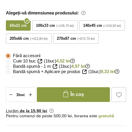
Alegeți-vă dimensiunea produsului:
65x21 cm
100x33 cm
140x45 cm
+145,70 lei
+218,50 lei
205x66 cm
270x87 cm
+412,80 lei
+672,70 lei
Fără accesorii
Cuie 10 buc
(1buc)
4,52 lei
Bandă spumă - 1 m
(1buc)
4,97 lei
Bandă spumă + Aplicare pe produs
(1buc)
9,33 lei
În coș
Livrăm
de la 15
,90 lei
Pentru comenzi de peste 500,00 lei, livrarea este
gratuită