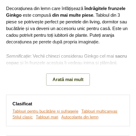
Decorațiunea din lemn care înfățișează
îndrăgitele frunzele
Ginkgo
este compusă
din mai multe piese
. Tabloul din 3
piese se potrivește perfect pe peretele din living, dormitor sau
bucătărie și va deveni un accesoriu unic pentru casă. Este un
cadou potrivit pentru toți iubitorii de plante. Puteți aranja
decorațiunea pe perete după propria imaginație.
Semnificație
: Vechii chinezi considerau Ginkgo cel mai
sacru
copac
și în frunzele acestuia îi vedeau inima și plămânii.
Johann Wolfgang Goethe l-a văzut ca pe un
simbol al
prieteniei și al iubirii
. Frunzele în formă de inimă l-au inspirat
Arată mai mult
să scrie poezia: Oare una e ființa; Despărțită-n sine-apoi? Ori
sunt două cu dorința; De-a fi una pentru voi?
Clasificat
Principalele avantaje ale produsului:
Tablouri pentru bucătărie și sufragerie
Tablouri multicanvas
Stilul clasic
Tablouri mari
Autocolante din lemn
Decorațiune atemporală