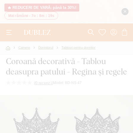
🔥 REDUCERI DE VARĂ: până la 30%!
Mai rămâne -
7o
:
8m
:
18s
Camere
Dormitorul
Tablouri pentru dormitor
Coroană decorativă - Tablou
deasupra patului - Regina și regele
(
0 recenzii
)
Model:
BD-NS-47