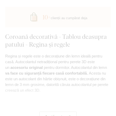
10+
clienții au cumpărat deja
Coroană decorativă - Tablou deasupra
patului - Regina și regele
Regina și regele este o decorațiune din lemn ideală pentru
casă. Autocolantul netradițional pentru perete 3D este
un
accesoriu original
pentru dormitor. Autocolantul din lemn
va face cu siguranță fiecare casă confortabilă.
Acesta nu
este un autocolant din hârtie obișnuit, este o decorațiune din
lemn de 3 mm grosime, datorită căruia autocolantul pe perete
creează un efect 3D.
Principalele avantaje ale produsului: