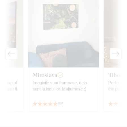
Miroslava
Tiborn
e și faptul
Imaginile sunt frumoase, deja
Perfect, ve
 cum ar fi
sunt la locul lor. Mulțumesc :)
the pictur
5/5