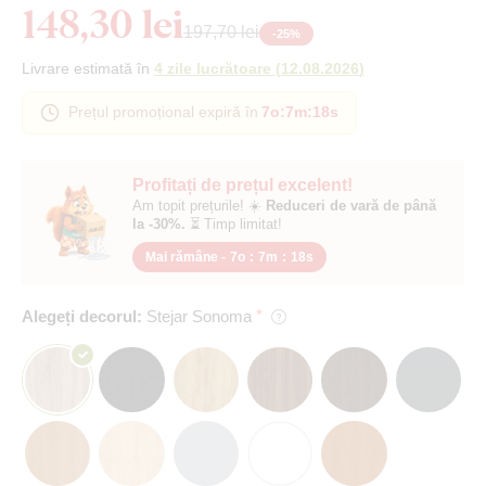
148,30 lei
197,70 lei
-
25
%
Livrare estimată în
4 zile lucrătoare
(
12.08.2026
)
Prețul promoțional expiră în
7o
:
7m
:
18s
Profitați de prețul excelent!
Am topit prețurile! ☀️
Reduceri de vară de până
la -30%.
⏳ Timp limitat!
Mai rămâne -
7o
:
7m
:
18s
Alegeți decorul:
Stejar Sonoma