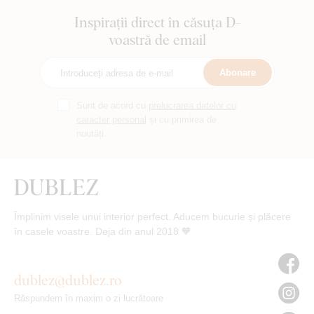
Inspirații direct în căsuța D-
voastră de email
Abonare
Sunt de acord cu
prelucrarea datelor cu
caracter personal
și cu primirea de
noutăți.
Împlinim visele unui interior perfect. Aducem bucurie și plăcere
în casele voastre. Deja din anul 2018 🧡
dublez@dublez.ro
Răspundem în maxim o zi lucrătoare