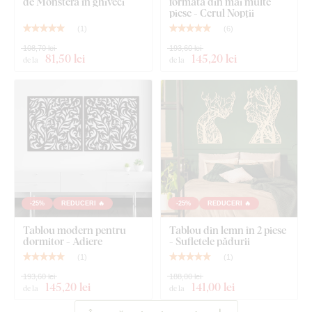
de Monstera în ghiveci
formată din mai multe
piese - Cerul Nopții
(
1
)
(
6
)
108,70 lei
193,60 lei
81
,50 lei
145
,20 lei
de la
de la
-25%
REDUCERI 🔥
-25%
REDUCERI 🔥
Tablou modern pentru
Tablou din lemn în 2 piese
dormitor - Adiere
- Sufletele pădurii
(
1
)
(
1
)
193,60 lei
188,00 lei
145
,20 lei
141
,00 lei
de la
de la