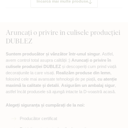
Încarcă mai multe produse
Aruncați o privire în culisele producției
DUBLEZ
Suntem producător și vânzător într-unul singur
. Astfel,
avem control total asupra calității :)
Aruncați o privire în
culisele producției DUBLEZ
și descoperiți cum prind viață
decorațiunile la care visați.
Realizăm produse din lemn
,
folosind cele mai avansate tehnologii de pe piață,
cu atenție
maximă la calitate și detalii
.
Asigurăm un ambalaj sigur
,
astfel încât produsele să ajungă intacte la D-voastră acasă.
Alegeți siguranța și cumpărați de la noi:
Producător certificat