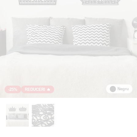
Negru
-25%
REDUCERI 🔥