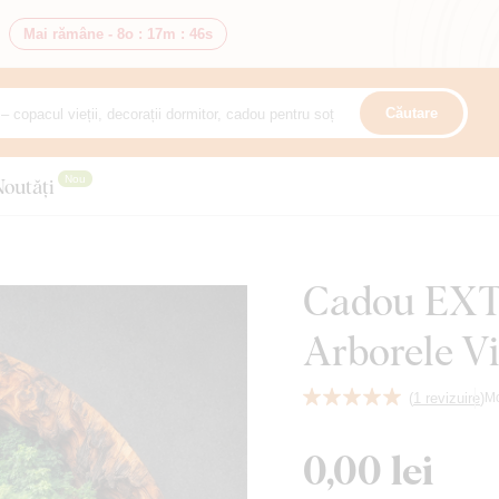
Mai rămâne -
8o
:
17m
:
44s
Căutare
Nou
Noutăți
Cadou EXTR
Arborele Vi
(
1 revizuire
)
M
0,00 lei