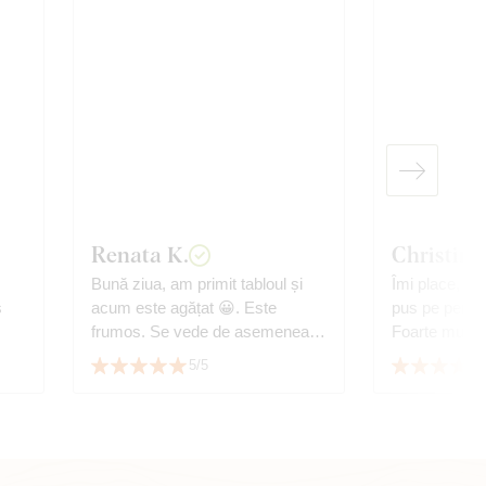
Renata K.
Christina
Bună ziua, am primit tabloul și
Îmi place, es
s
acum este agățat 😀. Este
pus pe perete
frumos. Se vede de asemenea și
Foarte mulțum
copacul vieții cumpărat de la
5/5
dumneavoastră. Vă mulțumesc