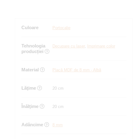
Culoare
Portocalie
Tehnologia
Decupare cu laser
,
Imprimare color
producției
Material
Placă MDF de 8 mm - Albă
Lăţime
20 cm
Înălţime
20 cm
Adâncime
8 mm