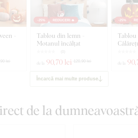
-25%
REDUCERI 🔥
-25%
RE
ween -
Tablou din lemn -
Tablou 
Motanul încălțat
Călăreț
(
0
)
90
,70 lei
90
,
90 lei
120,90 lei
de la
de la
Încarcă mai multe produse
 direct de la dumneavoastr