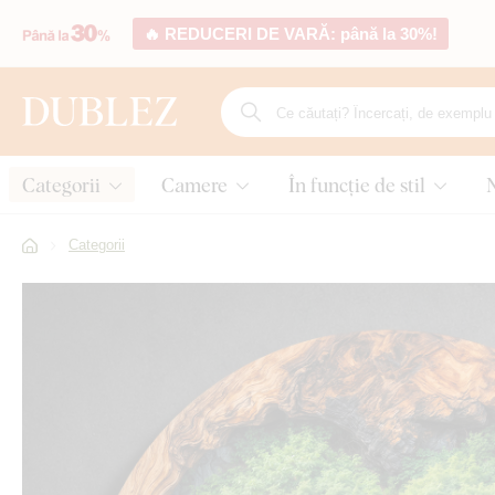
🔥 REDUCERI DE VARĂ: până la 30%!
Categorii
Camere
În funcție de stil
Categorii