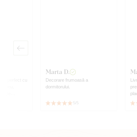
Marta D.
Ma
ște perfect cu
Decorare frumoasă a
Liv
gul meu,
dormitorului.
pre
nergie
pla
te mulțumit de
5/5
iu.