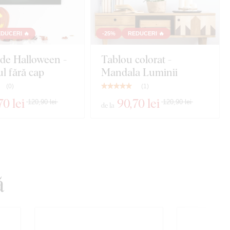
DUCERI 🔥
-25%
REDUCERI 🔥
de Halloween -
Tablou colorat -
ul fără cap
Mandala Luminii
(
0
)
(
1
)
70 lei
90
,70 lei
120,90 lei
120,90 lei
de la
ă