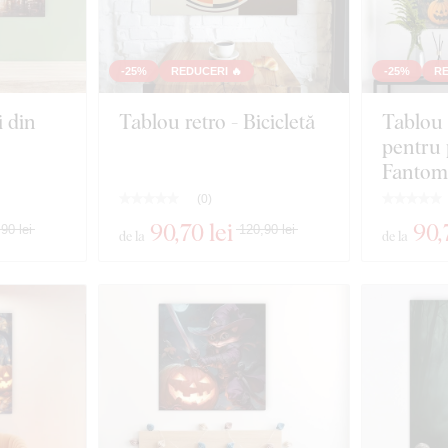
-25%
REDUCERI 🔥
-25%
RE
 din
Tablou retro - Bicicletă
Tablou
pentru 
Fantom
(
0
)
90
,70 lei
90
,
90 lei
120,90 lei
de la
de la