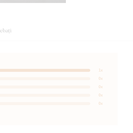
rebați
1x
0x
0x
0x
0x