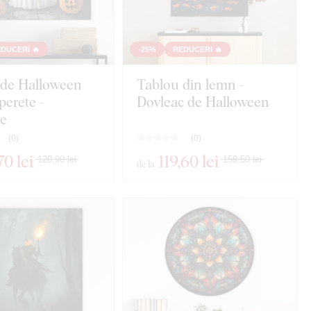
DUCERI 🔥
-25%
REDUCERI 🔥
 de Halloween
Tablou din lemn -
perete -
Dovleac de Halloween
e
(
0
)
(
0
)
70 lei
119
,60 lei
120,90 lei
159,50 lei
de la