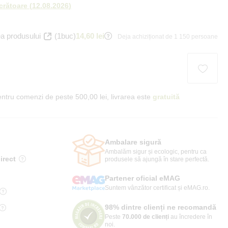
ucrătoare
(
12.08.2026
)
a produsului
(1buc)
14,60 lei
Deja achiziționat de 1 150 persoane
ntru comenzi de peste 500,00 lei, livrarea este
gratuită
Ambalare sigură
Ambalăm sigur și ecologic, pentru ca
irect
produsele să ajungă în stare perfectă.
Partener oficial eMAG
Suntem vânzător certificat și eMAG.ro.
98% dintre clienți ne recomandă
Peste
70.000 de clienți
au încredere în
noi.