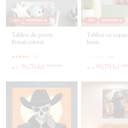
-25%
REDUCERI 🔥
-25%
REDUCERI 🔥
Tablou de perete –
Tablou cu copaci
Peisaj colorat
lemn
(
2
)
(
0
)
90
,70 lei
90
,70 lei
120,90 lei
120,
de la
de la