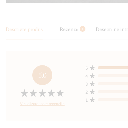
Descriere produs
Recenzii
Deseori ne înt
1
5
5,0
4
3
2
1
Vizualizare toate recenziile