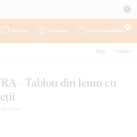
0
Favorite
Conectare
Coș de cumpărături
Blog
Contact
A - Tablou din lemn cu
eții
odel:
gift-tree