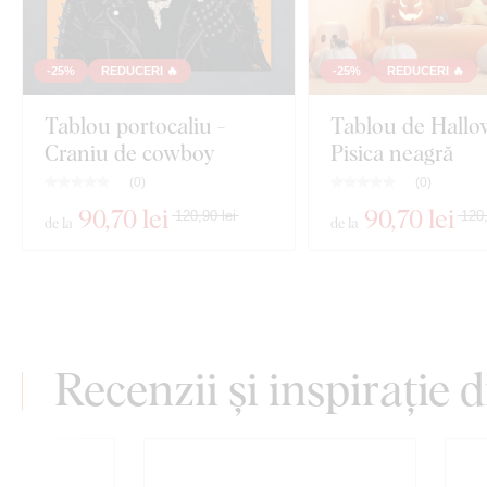
-25%
REDUCERI 🔥
-25%
REDUCERI 🔥
Tablou portocaliu -
Tablou de Hallo
Craniu de cowboy
Pisica neagră
(
0
)
(
0
)
90
,70 lei
90
,70 lei
120,90 lei
120,
de la
de la
Recenzii și inspirație