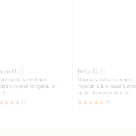
rco O.
Iveta H.
rare rapidă, tăiere foarte
Maximă satisfacție, muncă
cisă și vopsea omogenă. Îmi
impecabilă, luminează frumo
ce!
spațiul dumneavoastră, cu
siguranță recomand.
5/5
5/5