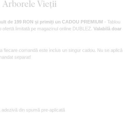
Arborele Vieții
mult de 199 RON și primiți un CADOU PREMIUM
- Tablou
o ofertă limitată pe magazinul online DUBLEZ.
Valabilă doar
a fiecare comandă este inclus un singur cadou. Nu se aplică
omandat separat!
 adezivă din spumă pre-aplicată