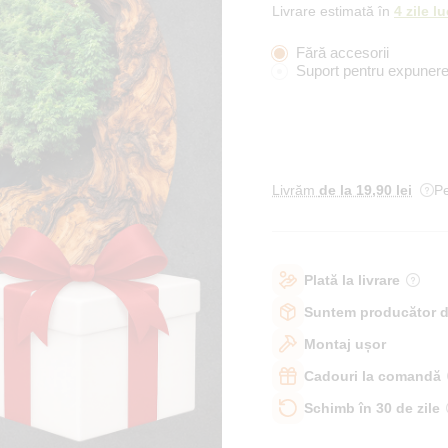
Livrare estimată în
4 zile l
Fără accesorii
Suport pentru expunere
Livrăm
de la 19
,90 lei
Pe
Plată la livrare
Suntem producător d
Montaj ușor
Cadouri la comandă
Schimb în 30 de zile