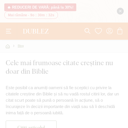
🔥 REDUCERI DE VARĂ: până la 30%!
Mai rămâne -
9o
:
30m
:
31s
Blog
Cele mai frumoase citate creștine nu
doar din Biblie
Este posibil ca anumiți oameni să fie sceptici cu privire la
citatele creștine din Biblie și să nu vadă rostul citirii lor, dar un
citat scurt poate să pună o persoană în acțiune, să o
încurajeze în decizii importante din viață sau să îi deschidă
inima față de o persoană iubită.
Citiți articolul