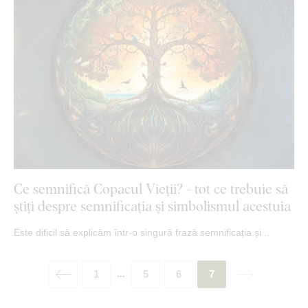
Ce semnifică Copacul Vieții? - tot ce trebuie să
știți despre semnificația și simbolismul acestuia
Este dificil să explicăm într-o singură frază semnificația și...
1
5
6
7
...