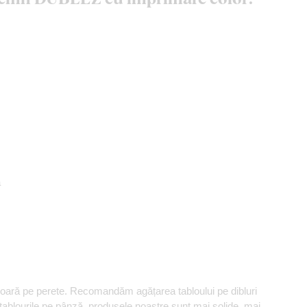
ă
șoară pe perete. Recomandăm agățarea tabloului pe dibluri
 tablourile pe pânză, produsele noastre sunt mai solide, mai