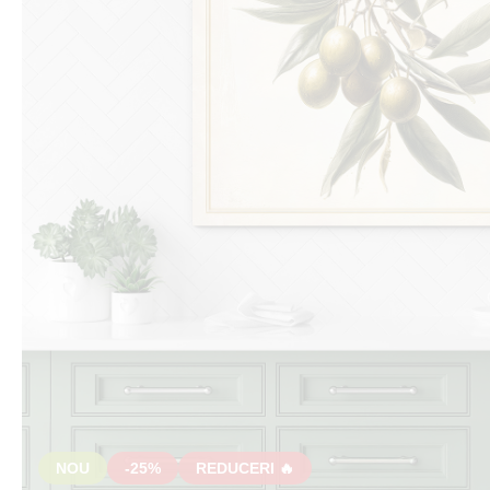
NOU
-25%
REDUCERI 🔥