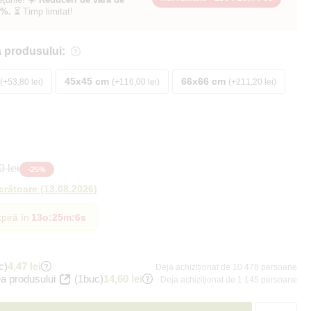
0%.
⏳ Timp limitat!
 produsului:
45x45 cm
66x66 cm
+53,80 lei
+116,00 lei
+211,20 lei
 lei
-
25
%
ucrătoare
(
13.08.2026
)
piră în
13o
:
25m
:
4s
c)
4,47 lei
Deja achiziționat de 10 478 persoane
a produsului
(1buc)
14,60 lei
Deja achiziționat de 1 145 persoane