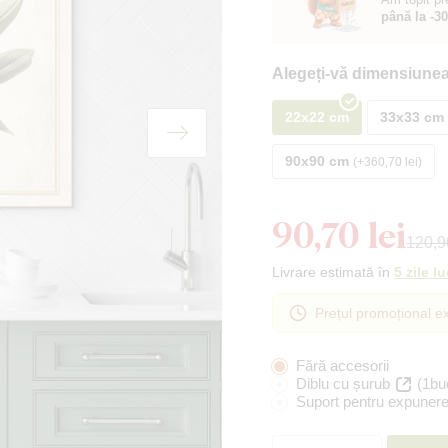
până la -3
Alegeți-vă dimensiunea
22x22 cm
33x33 cm
90x90 cm
+360,70 lei
90,70 lei
120,90
Livrare estimată în
5 zile l
Prețul promoțional ex
Fără accesorii
Diblu cu șurub
(1bu
Suport pentru expunere