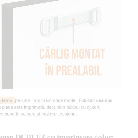
de lemn
pe care imprimăm orice model. Folosim
cea mai
 placa este imprimată, decupăm tabloul cu ajutorul
ce pune în valoare și mai mult designul.
n lemn DUBLEZ cu imprimare color: