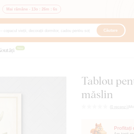
Mai rămâne -
13o
:
26m
:
5s
Căutare
Nou
Noutăți
Tablou pen
măslin
(
0 recenzii
)
Mo
Profitați
Am topit pr