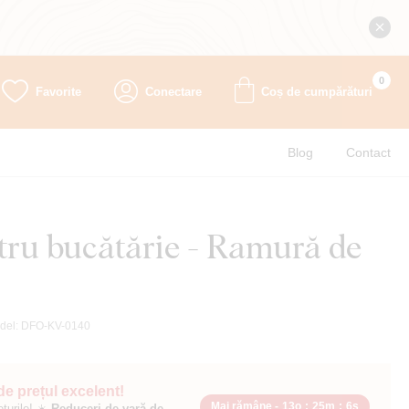
0
Favorite
Conectare
Coș de cumpărături
Blog
Contact
tru bucătărie - Ramură de
del:
DFO-KV-0140
 de prețul excelent!
Mai rămâne -
13o
:
25m
:
4s
ețurile! ☀️
Reduceri de vară de