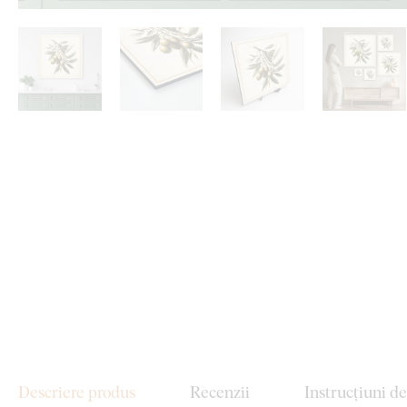
Descriere produs
Recenzii
Instrucțiuni d