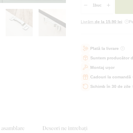
Livrăm
de la 15
,90 lei
Pe
Plată la livrare
Suntem producător d
Montaj ușor
Cadouri la comandă
Schimb în 30 de zile
e asamblare
Deseori ne întrebați