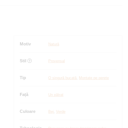
Motiv
Natură
Stil
Provensal
Tip
O singură bucată
,
Montate pe perete
Față
Un pătrat
Culoare
Bej
,
Verde