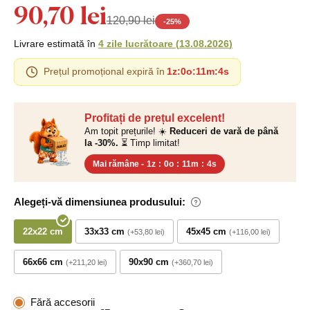
90,70 lei
120,90 lei
-
25
%
Livrare estimată în
4 zile lucrătoare
(
13.08.2026
)
Prețul promoțional expiră în
1z
:
0o
:
11m
:
3s
Profitați de prețul excelent!
Am topit prețurile! ☀️
Reduceri de vară de până
la -30%.
⏳ Timp limitat!
Mai rămâne -
1z
:
0o
:
11m
:
3s
Alegeți-vă dimensiunea produsului:
22x22 cm
33x33 cm
45x45 cm
+53,80 lei
+116,00 lei
66x66 cm
90x90 cm
+211,20 lei
+360,70 lei
Fără accesorii