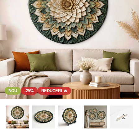
NOU
-25%
REDUCERI 🔥
+ 2