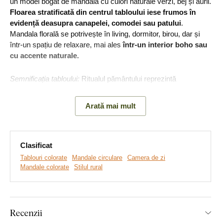
un model bogat de mandală cu culori naturale verzi, bej și aurii.
Floarea stratificată din centrul tabloului
iese frumos în
evidență deasupra canapelei, comodei sau patului
.
Mandala florală se potrivește în living, dormitor, birou, dar și
într-un spațiu de relaxare, mai ales
într-un interior boho sau
cu accente naturale.
Semnificația tabloului:
Ritualul pământului reprezintă
întoarcerea la natură și la bazele solide pe care ne putem
sprijini. Culorile verzi simbolizează creșterea, reînnoirea și
Arată mai mult
forța vitală, în timp ce detaliile aurii amintesc de valoarea
momentelor în care găsim echilibrul.
Clasificat
Tablouri colorate
Mandale circulare
Camera de zi
Mandale colorate
Stilul rural
Recenzii