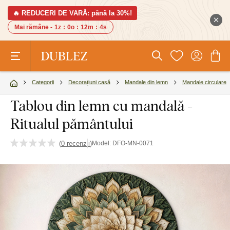
🔥 REDUCERI DE VARĂ: până la 30%!
Mai rămâne -
1z
:
0o
:
12m
:
4s
Categorii
Decorațiuni casă
Mandale din lemn
Mandale circulare
Tablou din lemn cu mandală -
Ritualul pământului
(
0 recenzii
)
Model:
DFO-MN-0071