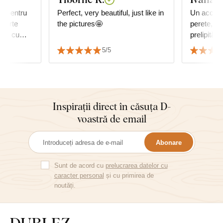
lt pentru
Perfect, very beautiful, just like in
Un acceso
foarte
the pictures🤩
perete, m
foto cu
prelipită, 
e perfect.
calitate...
5/5
Inspirații direct în căsuța D-
voastră de email
Abonare
Sunt de acord cu
prelucrarea datelor cu
caracter personal
și cu primirea de
noutăți.