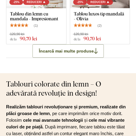
-25%
REDUCERI 🔥
-25%
REDUCERI 🔥
Tablou din lemn cu
Tablou luxos tip mandală
mandala - Impresionant
- Olivia
(
1
)
(
2
)
120,90 lei
120,90 lei
90
,70 lei
90
,70 lei
de la
de la
Încarcă mai multe produse
Tablouri colorate din lemn – O
adevărată revoluție în design!
Realizăm tablouri revoluționare și premium, realizate din
plăci groase de lemn
, pe care imprimăm orice motiv dorit.
Folosim
cele mai avansate tehnologii
și
cele mai vibrante
culori de pe piață
. După imprimare, fiecare tablou este tăiat
cu laser, obținând astfel un contur elegant maro închis, care