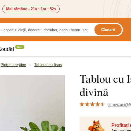
Mai rămâne -
21o
:
1m
:
50s
Căutare
Nou
Noutăți
Picturi creștine
Tablouri cu Iisus
Tablou cu I
divină
(
3 revizuire
)
M
Profitați
Am topit pr