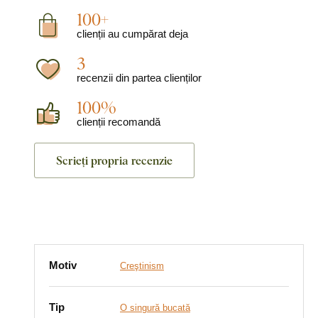
100+
clienții au cumpărat deja
3
recenzii din partea clienților
100%
clienții recomandă
Scrieți propria recenzie
Motiv
Creştinism
Tip
O singură bucată