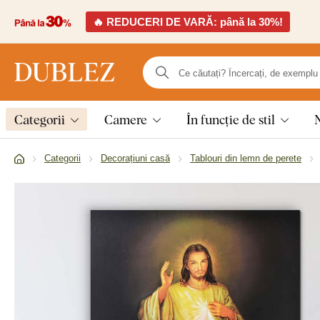
🔥 REDUCERI DE VARĂ: până la 30%!
Categorii
Camere
În funcție de stil
Categorii
Decorațiuni casă
Tablouri din lemn de perete