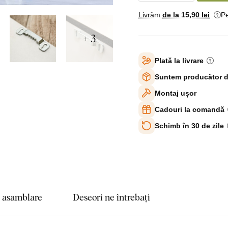
Livrăm
de la 15
,90 lei
Pe
+ 3
Plată la livrare
Suntem producător d
Montaj ușor
Cadouri la comandă
Schimb în 30 de zile
e asamblare
Deseori ne întrebați