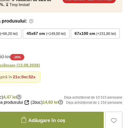
0%.
⏳ Timp limitat!
 produsului:
45x67 cm
67x100 cm
+66,20 lei
+149,00 lei
+231,80 lei
0 lei
-
26
%
ucrătoare
(
13.08.2026
)
piră în
21o
:
0m
:
51s
c)
4,47 lei
Deja achiziționat de 10 515 persoane
a produsului
(1buc)
14,60 lei
Deja achiziționat de 1 154 persoane
Adăugare în coș