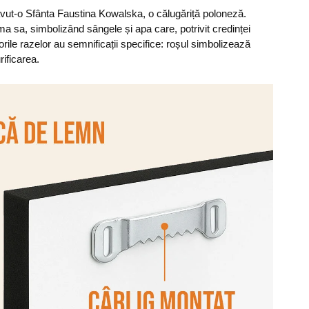
 avut-o Sfânta Faustina Kowalska, o călugăriță poloneză.
a sa, simbolizând sângele și apa care, potrivit credinței
orile razelor au semnificații specifice: roșul simbolizează
rificarea.