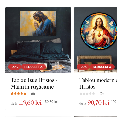
-25%
REDUCERI 🔥
-25%
REDUCERI 🔥
Tablou Isus Hristos -
Tablou modern c
Mâini în rugăciune
Hristos
(
6
)
(
0
)
119
,60 lei
90
,70 lei
159,50 lei
120,
de la
de la