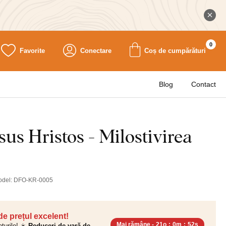
0
Favorite
Conectare
Coș de cumpărături
Blog
Contact
sus Hristos - Milostivirea
odel:
DFO-KR-0005
 de prețul excelent!
Mai rămâne -
21o
:
0m
:
51s
ețurile! ☀️
Reduceri de vară de