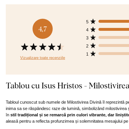
5
4,7
4
3
2
1
Vizualizare toate recenziile
Tablou cu Isus Hristos - Milostivire
Tabloul cunoscut sub numele de Milostivirea Divină îl reprezintă 
inima sa se răspândesc raze de lumină, simbolizând milostivirea și
în
stil tradițional și se remarcă prin culori vibrante, dar liniști
aleasă pentru a reflecta profunzimea și solemnitatea mesajului pe 