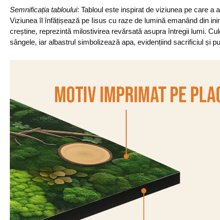
Semnificația tabloului
: Tabloul este inspirat de viziunea pe care a
Viziunea îl înfățișează pe Iisus cu raze de lumină emanând din inim
creștine, reprezintă milostivirea revărsată asupra întregii lumi. Cul
sângele, iar albastrul simbolizează apa, evidențiind sacrificiul și pu