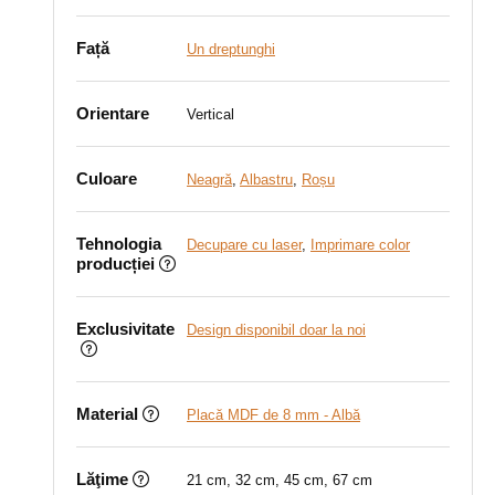
Față
Un dreptunghi
Orientare
Vertical
Culoare
Neagră
,
Albastru
,
Roșu
Tehnologia
Decupare cu laser
,
Imprimare color
producției
Exclusivitate
Design disponibil doar la noi
Material
Placă MDF de 8 mm - Albă
Lăţime
21 cm, 32 cm, 45 cm, 67 cm