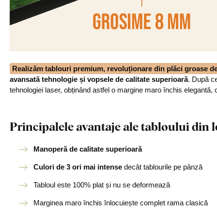
Realizăm tablouri premium, revoluționare din plăci groase 
avansată tehnologie și vopsele de calitate superioară
. După ce
tehnologiei laser, obținând astfel o margine maro închis elegantă, 
Principalele avantaje ale tabloului di
Manoperă de calitate superioară
Culori de 3 ori mai intense
decât tablourile pe pânză
Tabloul este 100% plat și nu se deformează
Marginea maro închis înlocuiește complet rama clasică