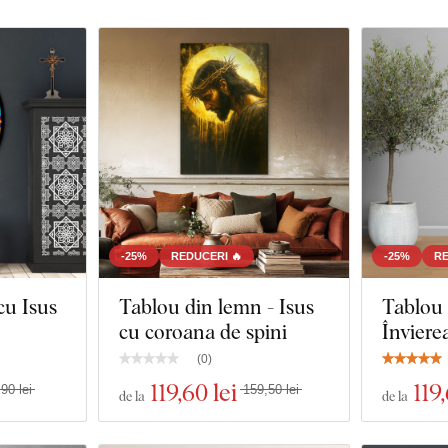
-25%
REDUCERI 🔥
-25%
RE
u Isus
Tablou din lemn - Isus
Tablou
cu coroana de spini
Învierea
(
0
)
119
,60 lei
119
90 lei
159,50 lei
de la
de la