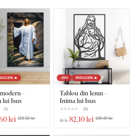
DUCERI 🔥
-25%
REDUCERI 🔥
 modern -
Tablou din lemn -
 lui Isus
Inima lui Isus
(
1
)
(
0
)
,60 lei
82
,10 lei
159,50 lei
109,40 lei
de la