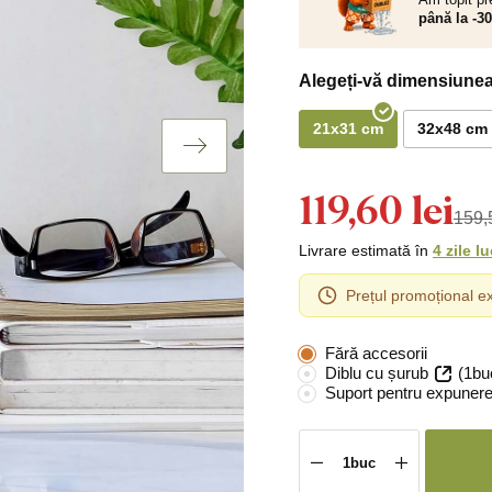
până la -3
Alegeți-vă dimensiunea
21x31 cm
32x48 cm
119,60 lei
159,5
Livrare estimată în
4 zile l
Prețul promoțional ex
Fără accesorii
Diblu cu șurub
(1bu
Suport pentru expunere