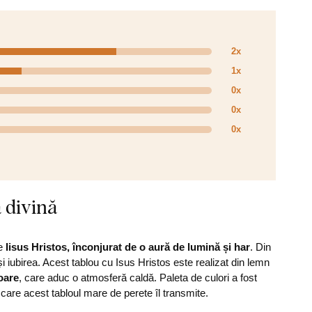
2x
1x
0x
0x
0x
a divină
pe
Iisus Hristos, înconjurat de o aură de lumină și har
. Din
 iubirea. Acest tablou cu Isus Hristos este realizat din lemn
toare
, care aduc o atmosferă caldă. Paleta de culori a fost
care acest tabloul mare de perete îl transmite.