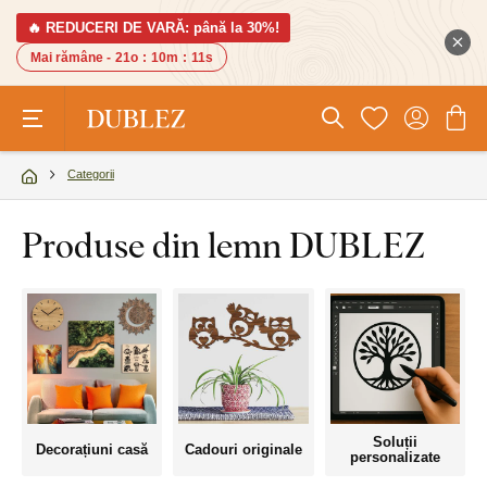
🔥 REDUCERI DE VARĂ: până la 30%!
Mai rămâne -
21o
:
10m
:
11s
Categorii
Produse din lemn DUBLEZ
Soluții
Decorațiuni casă
Cadouri originale
personalizate