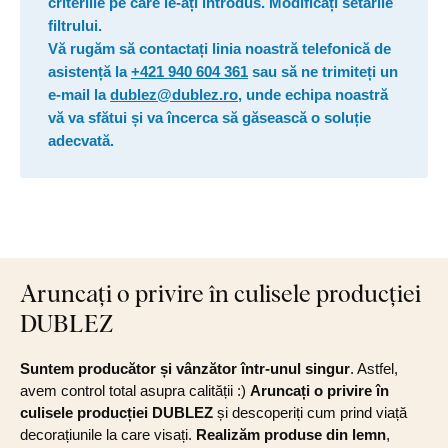
criteriile pe care le-ați introdus. Modificați setările
filtrului.
Vă rugăm să contactați linia noastră telefonică de
asistență la
+421 940 604 361
sau să ne trimiteți un
e-mail la
dublez@dublez.ro
, unde echipa noastră
vă va sfătui și va încerca să găsească o soluție
adecvată.
Aruncați o privire în culisele producției
DUBLEZ
Suntem producător și vânzător într-unul singur
. Astfel,
avem control total asupra calității :)
Aruncați o privire în
culisele producției DUBLEZ
și descoperiți cum prind viață
decorațiunile la care visați.
Realizăm produse din lemn
,