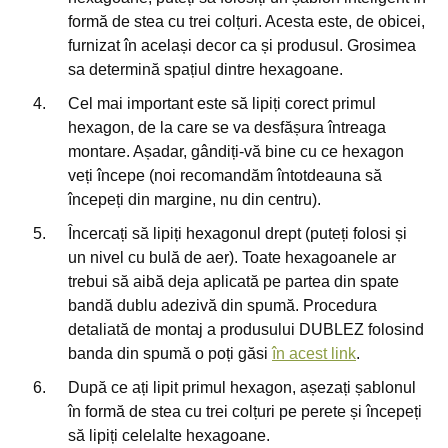
formă de stea cu trei colțuri. Acesta este, de obicei,
furnizat în același decor ca și produsul. Grosimea
sa determină spațiul dintre hexagoane.
Cel mai important este să lipiți corect primul
hexagon, de la care se va desfășura întreaga
montare. Așadar, gândiți-vă bine cu ce hexagon
veți începe (noi recomandăm întotdeauna să
începeți din margine, nu din centru).
Încercați să lipiți hexagonul drept (puteți folosi și
un nivel cu bulă de aer). Toate hexagoanele ar
trebui să aibă deja aplicată pe partea din spate
bandă dublu adezivă din spumă. Procedura
detaliată de montaj a produsului DUBLEZ folosind
banda din spumă o poți găsi
în acest link
.
După ce ați lipit primul hexagon, așezați șablonul
în formă de stea cu trei colțuri pe perete și începeți
să lipiți celelalte hexagoane.