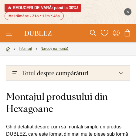
🔥 REDUCERI DE VARĂ: până la 30%!
Mai rămâne -
21o
:
12m
:
46s
Informații
Návody na montáž
Totul despre cumpărături
Montajul produsului din
Hexagoane
Ghid detaliat despre cum să montați simplu un produs
DUBLEZ, care este format din mai multe piese sub formă