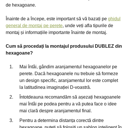
de hexagoane.
Înainte de a începe, este important să vă bazați pe
ghidul
general de montaj pe perete
, unde veți afla tipurile de
montaj și informațiile importante înainte de montaj.
Cum să procedați la montajul produsului DUBLEZ din
hexagoane?
Mai întâi, gândim aranjamentul hexagoanelor pe
perete. Dacă hexagoanele nu trebuie să formeze
un design specific, aranjamentul lor este complet
la latitudinea imaginației D-voastră.
Întotdeauna recomandăm să așezați hexagoanele
mai întâi pe podea pentru a vă putea face o idee
mai clară despre aranjamentul final.
Pentru a determina distanța corectă dintre
hexagoane, puteți să folosiți un șablon inteligent în