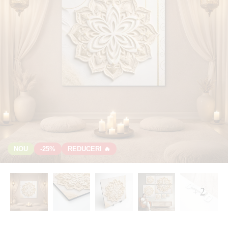
NOU
-25%
REDUCERI 🔥
+ 2