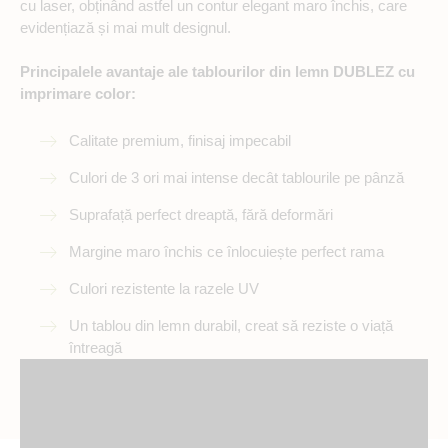
cu laser, obținând astfel un contur elegant maro închis, care
evidențiază și mai mult designul.
Principalele avantaje ale tablourilor din lemn DUBLEZ cu
imprimare color:
Calitate premium, finisaj impecabil
Culori de 3 ori mai intense decât tablourile pe pânză
Suprafață perfect dreaptă, fără deformări
Margine maro închis ce înlocuiește perfect rama
Culori rezistente la razele UV
Un tablou din lemn durabil, creat să reziste o viață
întreagă