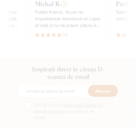
Michal R.
Pavlína
lt pentru
Foarte frumos. Acum ne
Satisfacție
încântată
împodobește dormitorul un copac
conform a
t ultima
al vieții și nu ne putem sătura de
nd cu
el. După experiențele cu achiziția
5/5
unei mici imagini, nu ne-am
temut să cumpărăm una mare și
mai scumpă. Totul este realizat
cu atenție și dragoste. Chiar dacă
este doar o imprimare și nu o
Inspirații direct în căsuța D-
modelare 3D, așa cum pare
voastră de email
uneori, arată uimitor. Culorile sunt
frumoase și totul este ambalat cu
Abonare
grijă. Nu este prima noastră, nici
ultima achiziție. Vă mulțumim :)
Sunt de acord cu
prelucrarea datelor cu
caracter personal
și cu primirea de
noutăți.