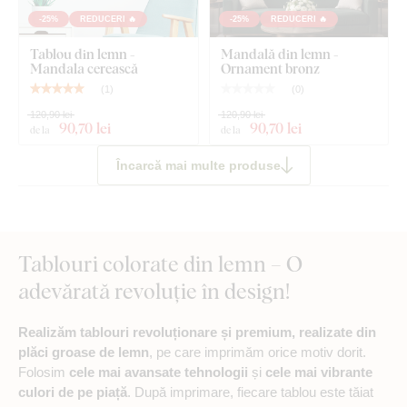
are câte 2 cârlige (în total sunt 8 cârlige).
-25%
REDUCERI 🔥
-25%
REDUCERI 🔥
Tablou din lemn -
Mandală din lemn -
Mandala cerească
Ornament bronz
Ce este inclus în pachet?
(
1
)
(
0
)
120,90 lei
120,90 lei
Golden glamour mandala - Floare
90
,70 lei
90
,70 lei
de la
de la
Cârlig / cârlige preasamblate pe partea din spate a
Încarcă mai multe produse
tabloului
Instrucțiuni clare de montaj
Tablouri colorate din lemn – O
adevărată revoluție în design!
Realizăm tablouri revoluționare și premium, realizate din
plăci groase de lemn
, pe care imprimăm orice motiv dorit.
Folosim
cele mai avansate tehnologii
și
cele mai vibrante
culori de pe piață
. După imprimare, fiecare tablou este tăiat