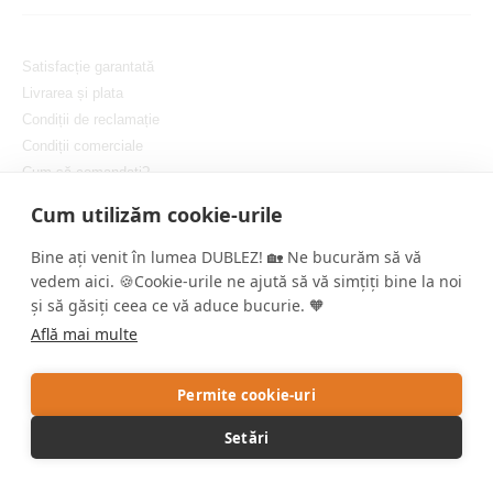
Satisfacție garantată
Livrarea și plata
Condiții de reclamație
Condiții comerciale
Cum să comandați?
Protejarea confidențialității dvs.
Cum utilizăm cookie-urile
Setați cookie-urile
Bine ați venit în lumea DUBLEZ! 🏡 Ne bucurăm să vă
vedem aici. 🍪Cookie-urile ne ajută să vă simțiți bine la noi
și să găsiți ceea ce vă aduce bucurie. 🧡
Află mai multe
Copyright © DUBLEZ 2026 | Toate drepturile rezervate
Permite cookie-uri
Crearea magazinelor online performante de către
RIESENIA
Setări
Acest site este protejat de reCAPTCHA, iar Google aplică
Politica de
confidențialitate
și
Termenii și condițiile
.