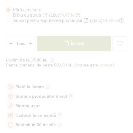
Fără accesorii
Diblu cu șurub
(1buc)
4,47 lei
Suport pentru expunerea produsului
(1buc)
14,60 lei
În coș
Livrăm
de la 15
,90 lei
Pentru comenzi de peste 500,00 lei, livrarea este
gratuită
Plată la livrare
Suntem producător direct
Montaj ușor
Cadouri la comandă
Schimb în 30 de zile