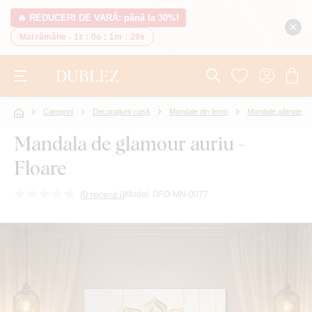
🔥 REDUCERI DE VARĂ: până la 30%!
Mai rămâne -
1z
:
0o
:
1m
:
28s
Categorii
Decorațiuni casă
Mandale din lemn
Mandale pătrate
Mandala de glamour auriu -
Floare
(
0 recenzii
)
Model:
DFO-MN-0077