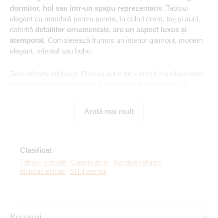
dormitor, hol sau într-un spațiu reprezentativ
. Tabloul
elegant cu mandală pentru perete, în culori crem, bej și aurii,
datorită
detaliilor ornamentale, are un aspect luxos și
atemporal
. Completează frumos un interior glamour, modern
elegant, oriental sau boho.
Semnificația tabloului:
Floarea aurie din centrul mandalei este,
conform principiilor feng shui, un simbol al abundenței, al
nobleței și al energiei nobile. Reprezintă înflorirea prosperității,
succesul în viață și armonia, care atrag în mod natural energia
Arată mai mult
pozitivă.
Clasificat
Tablouri colorate
Camera de zi
Mandale colorate
Mandale pătrate
Stilul oriental
Recenzii