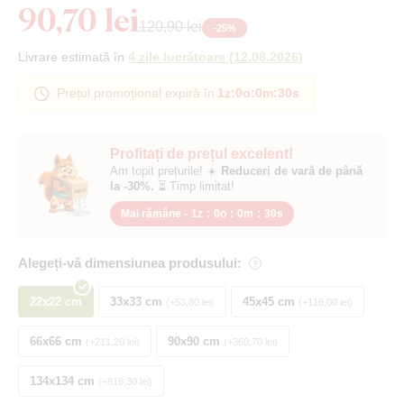
90,70 lei
120,90 lei
-
25
%
Livrare estimată în
4 zile lucrătoare
(
12.08.2026
)
Prețul promoțional expiră în
1z
:
0o
:
0m
:
29s
Profitați de prețul excelent!
Am topit prețurile! ☀️
Reduceri de vară de până
la -30%.
⏳ Timp limitat!
Mai rămâne -
1z
:
0o
:
0m
:
29s
Alegeți-vă dimensiunea produsului:
22x22 cm
33x33 cm
45x45 cm
+53,80 lei
+116,00 lei
66x66 cm
90x90 cm
+211,20 lei
+360,70 lei
134x134 cm
+816,30 lei