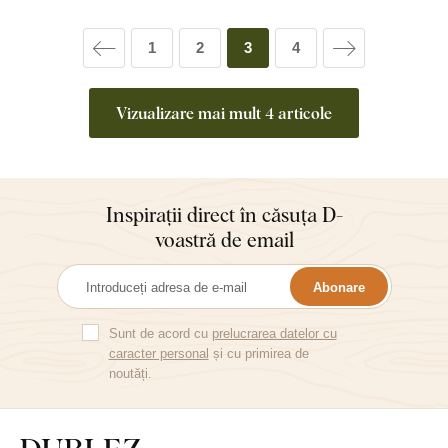
1
2
3
4
Vizualizare mai mult 4 articole
Inspirații direct în căsuța D-
voastră de email
Abonare
Sunt de acord cu
prelucrarea datelor cu
caracter personal
și cu primirea de
noutăți.