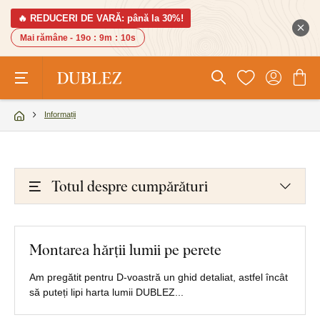
🔥 REDUCERI DE VARĂ: până la 30%!
Mai rămâne -
19o
:
9m
:
10s
Informații
Totul despre cumpărături
Montarea hărții lumii pe perete
Am pregătit pentru D-voastră un ghid detaliat, astfel încât
să puteți lipi harta lumii DUBLEZ...