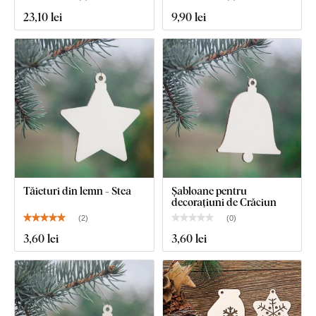
23
,10 lei
9
,90 lei
Tăieturi din lemn - Stea
Șabloane pentru
decorațiuni de Crăciun
(
2
)
(
0
)
3
,60 lei
3
,60 lei