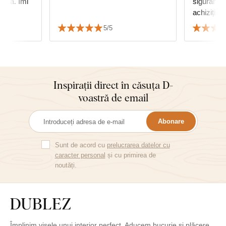
genă. Îmi
siguranță 
achiziție
5/5
Inspirații direct în căsuța D-
voastră de email
Abonare
Sunt de acord cu
prelucrarea datelor cu
caracter personal
și cu primirea de
noutăți.
Împlinim visele unui interior perfect. Aducem bucurie și plăcere