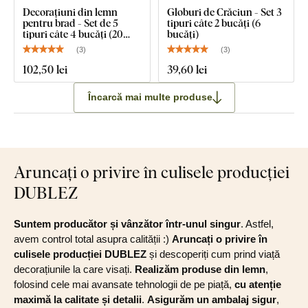
Decorațiuni din lemn
Globuri de Crăciun - Set 3
pentru brad - Set de 5
tipuri câte 2 bucăți (6
tipuri câte 4 bucăți (20
bucăți)
bucăți)
(
3
)
(
3
)
102
,50 lei
39
,60 lei
Încarcă mai multe produse
Aruncați o privire în culisele producției
DUBLEZ
Suntem producător și vânzător într-unul singur
. Astfel,
avem control total asupra calității :)
Aruncați o privire în
culisele producției DUBLEZ
și descoperiți cum prind viață
decorațiunile la care visați.
Realizăm produse din lemn
,
folosind cele mai avansate tehnologii de pe piață,
cu atenție
maximă la calitate și detalii
.
Asigurăm un ambalaj sigur
,