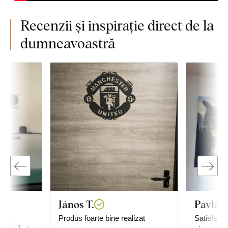
Recenzii și inspirație direct de la
dumneavoastră
János T.
Pavla K
arte
Produs foarte bine realizat
Satisfacți