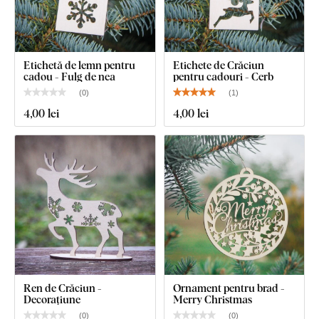
Etichetă de lemn pentru
Etichete de Crăciun
cadou - Fulg de nea
pentru cadouri - Cerb
(
0
)
(
1
)
4
,00 lei
4
,00 lei
Ren de Crăciun -
Ornament pentru brad -
Decorațiune
Merry Christmas
(
0
)
(
0
)