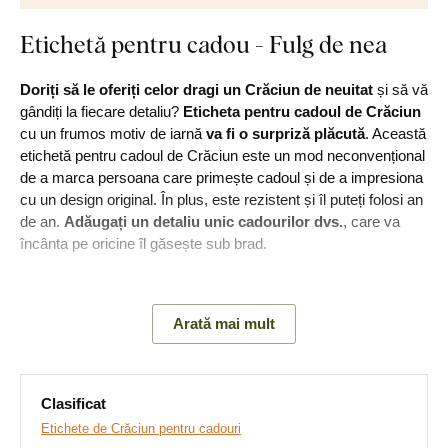
Etichetă pentru cadou - Fulg de nea
Doriți să le oferiți celor dragi un Crăciun de neuitat
și să vă
gândiți la fiecare detaliu?
Eticheta pentru cadoul de Crăciun
cu un frumos motiv de iarnă
va fi o surpriză plăcută
. Această
etichetă pentru cadoul de Crăciun este un mod neconvențional
de a marca persoana care primește cadoul și de a impresiona
cu un design original. În plus, este rezistent și îl puteți folosi an
de an.
Adăugați un detaliu unic cadourilor dvs.
, care va
încânta pe oricine îl găsește sub brad.
Principalele avantaje ale produsului:
Arată mai mult
Producție ecologică din lemn
Frumos motiv de Crăciun
Clasificat
Etichete de Crăciun pentru cadouri
Marcaj creativ pentru cadou