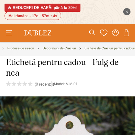
🔥 REDUCERI DE VARĂ: până la 30%!
Mai rămâne -
17o
:
57m
:
3s
Produse de sezon
Decorațiuni de Crăciun
Etichete de Crăciun pentru cadouri
Etichetă pentru cadou - Fulg de
nea
(
0 recenzii
)
Model:
V-M-01