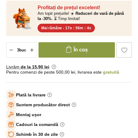
Profitați de prețul excelent!
Am topit prețurile! ☀️
Reduceri de vară de până
la -30%.
⏳ Timp limitat!
Mai rămâne -
17o
:
56m
:
3s
În coș
Livrăm
de la 15
,90 lei
Pentru comenzi de peste 500,00 lei, livrarea este
gratuită
Plată la livrare
Suntem producător direct
Montaj ușor
Cadouri la comandă
Schimb în 30 de zile