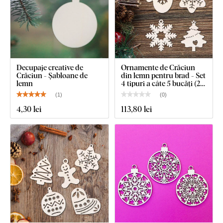
Decupaje creative de
Ornamente de Crăciun
Crăciun - Șabloane de
din lemn pentru brad - Set
lemn
4 tipuri a câte 5 bucăți (20
bucăți)
(
1
)
(
0
)
4
,30 lei
113
,80 lei