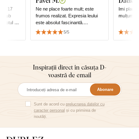
Pavel M.
Dadka
tar 17
Ne ne place foarte mult; este
Imi place 
m, sub
frumos realizat. Expresia leului
mulțumită 
, totul ok,
este absolut fascinantă.
d cu
Apreciem de asemenea viteza
5/5
de livrare și precizia ambalării.
Inspirații direct în căsuța D-
voastră de email
Abonare
Sunt de acord cu
prelucrarea datelor cu
caracter personal
și cu primirea de
noutăți.