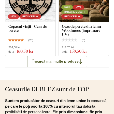
NOU
-25%
IMITAȚIE MUȘCHI
-25%
REDUCERI 🔥
REDUCERI 🔥
Copacul vieții - Ceas de
Ceas de perete din lemn -
perete
Woodmoos (imprimare
UV)
(
20
)
(
0
)
214,00 lei
212,70 lei
160
,50 lei
159
,50 lei
de la
de la
Încarcă mai multe produse
Ceasurile DUBLEZ sunt de TOP
Suntem producător de ceasuri din lemn unice
la comandă,
pe care le poți asorta 100% cu interiorul tău
datorită
posibilității de personalizare.
Fie prin dimensiune, fie prin