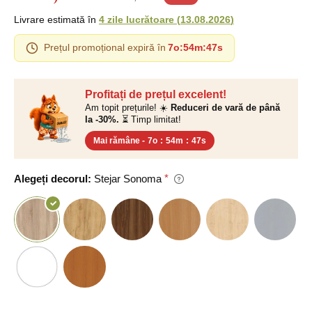
Livrare estimată în
4 zile lucrătoare
(
13.08.2026
)
Prețul promoțional expiră în
7o
:
54m
:
47s
Profitați de prețul excelent!
Am topit prețurile! ☀️
Reduceri de vară de până
la -30%.
⏳ Timp limitat!
Mai rămâne -
7o
:
54m
:
47s
Alegeți decorul:
Stejar Sonoma