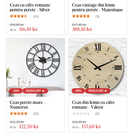
zile
Ceas cu cifre romane
Ceas vintage din lemn
pentru perete - Silver
pentru perete - Majestique
(
41
)
(
9
)
Produsul este tăiat cu
tehnologie laser
din placă de
HDF -
placă din fibre de lemn cu densitate mare
, care se obține
154,80 lei
517,40 lei
116
,10 lei
388
,10 lei
de la
prin presarea fibrelor de lemn și a rășinii sub presiune.
Materialul este
solid
(grosime 3 mm),
stabil ca formă și cu
suprafață netedă
. Datorită rezistenței, putem tăia și
detalii
fine și subțiri
.
-25%
REDUCERI 🔥
-25%
REDUCERI 🔥
Ceas perete mare -
Ceas din lemn cu cifre
Numerus
romane - Viktor
(
32
)
(
0
)
163,30 lei
210,20 lei
122
,50 lei
157
,60 lei
de la
de la
Puteți alege dintre
12 decorațiuni
cu lac semi-mat, care