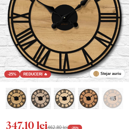
Stejar auriu
-25%
REDUCERI 🔥
+ 3
347,10 lei
462,80 lei
-
25
%