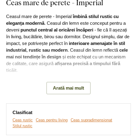
Ceas mare de perete - Imperial
Ceasul mare de perete - Imperial
îmbină stilul rustic cu
eleganța modernă
. Ceasul din lemn este conceput pentru a
deveni
punctul central al oricărei încăperi
- fie că îl așezați
în living, bucătărie, birou sau dormitor. Designul simplu, dar de
impact, se potrivește perfect în
interioare amenajate în stil
industrial, rustic sau modern
. Ceasul din lemn reflectă
cele
mai noi tendințe în design
și este echipat cu un mecanism
de calitate, care asigură
afișarea precisă a timpului fără
ticăit
.
Ceasul de perete cu grosimea de 6 mm este realizat din două
Arată mai mult
plăci din fibră de lemn de câte 3 mm fiecare. Cifrele romane,
de culoare neagră, au o grosime de 3 mm. Placa de bază are
3 mm grosime și poate fi personalizată în nuanța dorită.
Clasificat
Ceas rustic
Ceas pentru living
Ceas supradimensionat
Principalele avantaje ale ceasului din
Stilul rustic