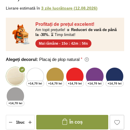
Livrare estimată în
3 zile lucrătoare
(
12.08.2026
)
Profitați de prețul excelent!
Am topit prețurile! ☀️
Reduceri de vară de până
la -30%.
⏳ Timp limitat!
Mai rămâne -
15o
:
42m
:
55s
Alegeți decorul:
Placaj de plop natural
+14,70 lei
+14,70 lei
+14,70 lei
+14,70 lei
+14,70 lei
+14,70 lei
În coș