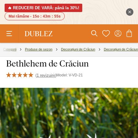
🔥 REDUCERI DE VARĂ: până la 30%!
Mai rămâne -
15o
:
43m
:
55s
Categorii
Produse de sezon
Decorațiuni de Crăciun
Decorațiuni de Crăciun
Bethlehem de Crăciun
(
1 revizuire
)
Model:
V-VD-21