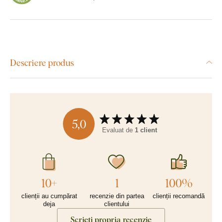
Descriere produs
5,0
Evaluat de
1 client
10+
1
100%
clienții au cumpărat
recenzie din partea
clienții recomandă
deja
clientului
Scrieți propria recenzie