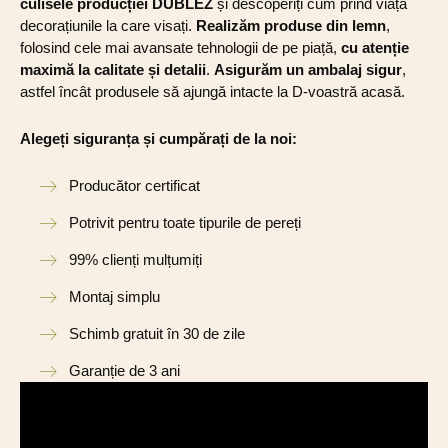
culisele producției DUBLEZ
și descoperiți cum prind viață
decorațiunile la care visați.
Realizăm produse din lemn
,
folosind cele mai avansate tehnologii de pe piață,
cu atenție
maximă la calitate și detalii
.
Asigurăm un ambalaj sigur
,
astfel încât produsele să ajungă intacte la D-voastră acasă.
Alegeți siguranța și cumpărați de la noi:
Producător certificat
Potrivit pentru toate tipurile de pereți
99% clienți mulțumiți
Montaj simplu
Schimb gratuit în 30 de zile
Garanție de 3 ani