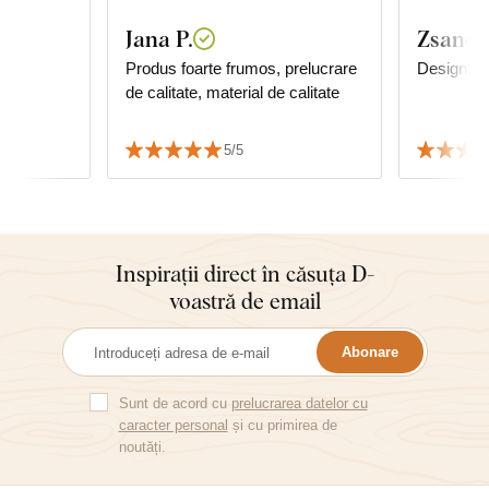
Jana P.
Zsanett
ru
Produs foarte frumos, prelucrare
Design mo
de calitate, material de calitate
5/5
Inspirații direct în căsuța D-
voastră de email
Abonare
Sunt de acord cu
prelucrarea datelor cu
caracter personal
și cu primirea de
noutăți.