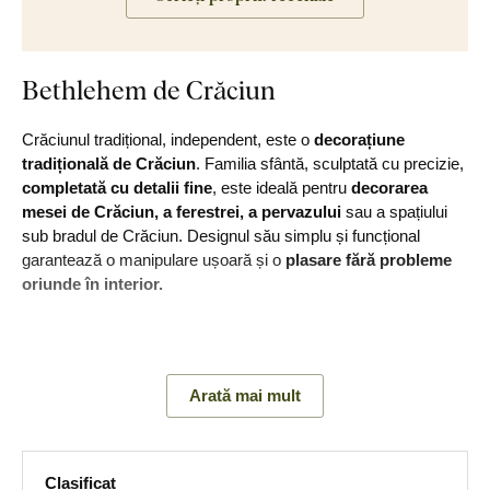
Bethlehem de Crăciun
Crăciunul tradițional, independent, este o
decorațiune
tradițională de Crăciun
. Familia sfântă, sculptată cu precizie,
completată cu detalii fine
, este ideală pentru
decorarea
mesei de Crăciun, a ferestrei, a pervazului
sau a spațiului
sub bradul de Crăciun. Designul său simplu și funcțional
garantează o manipulare ușoară și o
plasare fără probleme
oriunde în interior.
Principalele avantaje ale produsului:
Arată mai mult
Design tradițional de decor
Plasare simplă
Clasificat