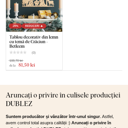
-25%
REDUCERI 🔥
Tablou decorativ din lemn
cu temă de Crăciun -
Betleem
(
0
)
108,70 lei
81
,50 lei
de la
Aruncați o privire în culisele producției
DUBLEZ
Suntem producător și vânzător într-unul singur
. Astfel,
avem control total asupra calității :)
Aruncați o privire în