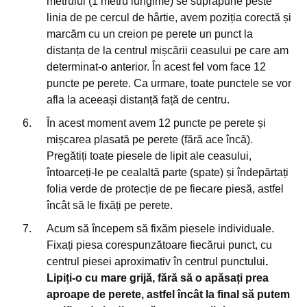
metrului (1 metru lungime) se suprapune peste
linia de pe cercul de hârtie, avem poziția corectă și
marcăm cu un creion pe perete un punct la
distanța de la centrul mișcării ceasului pe care am
determinat-o anterior. În acest fel vom face 12
puncte pe perete. Ca urmare, toate punctele se vor
afla la aceeași distanță față de centru.
În acest moment avem 12 puncte pe perete și
mișcarea plasată pe perete (fără ace încă).
Pregătiți toate piesele de lipit ale ceasului,
întoarceți-le pe cealaltă parte (spate) și îndepărtați
folia verde de protecție de pe fiecare piesă, astfel
încât să le fixăți pe perete.
Acum să începem să fixăm piesele individuale.
Fixați piesa corespunzătoare fiecărui punct, cu
centrul piesei aproximativ în centrul punctului
.
Lipiți-o cu mare grijă, fără să o apăsați prea
aproape de perete, astfel încât la final să putem