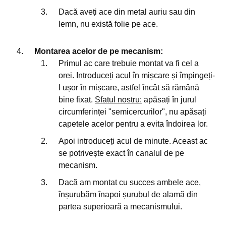
Dacă aveți ace din metal auriu sau din
lemn, nu există folie pe ace.
Montarea acelor de pe mecanism:
Primul ac care trebuie montat va fi cel a
orei. Introduceți acul în mișcare și împingeți-
l ușor în mișcare, astfel încât să rămână
bine fixat.
Sfatul nostru:
apăsați în jurul
circumferinței "semicercurilor", nu apăsați
capetele acelor pentru a evita îndoirea lor.
Apoi introduceți acul de minute. Aceast ac
se potrivește exact în canalul de pe
mecanism.
Dacă am montat cu succes ambele ace,
înșurubăm înapoi șurubul de alamă din
partea superioară a mecanismului.