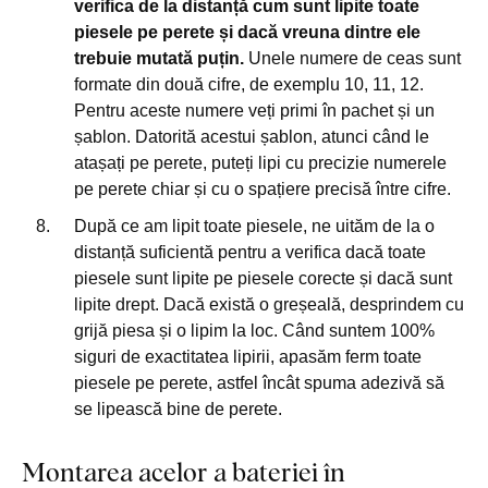
verifica de la distanță cum sunt lipite toate
piesele pe perete și dacă vreuna dintre ele
trebuie mutată puțin.
Unele numere de ceas sunt
formate din două cifre, de exemplu 10, 11, 12.
Pentru aceste numere veți primi în pachet și un
șablon. Datorită acestui șablon, atunci când le
atașați pe perete, puteți lipi cu precizie numerele
pe perete chiar și cu o spațiere precisă între cifre.
După ce am lipit toate piesele, ne uităm de la o
distanță suficientă pentru a verifica dacă toate
piesele sunt lipite pe piesele corecte și dacă sunt
lipite drept. Dacă există o greșeală, desprindem cu
grijă piesa și o lipim la loc. Când suntem 100%
siguri de exactitatea lipirii, apasăm ferm toate
piesele pe perete, astfel încât spuma adezivă să
se lipească bine de perete.
Montarea acelor a bateriei în