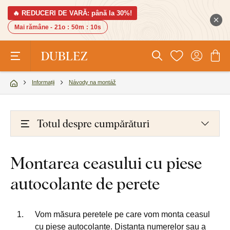
🔥 REDUCERI DE VARĂ: până la 30%!
Mai rămâne -
21o
:
50m
:
10s
Informații
Návody na montáž
Totul despre cumpărături
Montarea ceasului cu piese
autocolante de perete
Vom măsura peretele pe care vom monta ceasul
cu piese autocolante. Distanța numerelor sau a