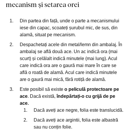
mecanism și setarea orei
Din partea din față, unde o parte a mecanismului
iese din capac, scoateți șurubul mic, de sus, din
alamă, situat pe mecanism.
Despachetați acele din metal/lemn din ambalaj. În
ambalaj se află două ace. Un ac indică ora (mai
scurt) și celălalt indică minutele (mai lung). Acul
care indică ora are o gaură mai mare în care se
află o roată de alamă. Acul care indică minutele
are o gaură mai mică, fără rotiță de alamă.
Este posibil să existe
o peliculă protectoare
pe
ace
. Dacă există,
îndepărtați-o cu grijă de pe
ace.
Dacă aveți ace negre, folia este translucidă.
Dacă aveți ace argintii, folia este albastră
sau nu conțin folie.