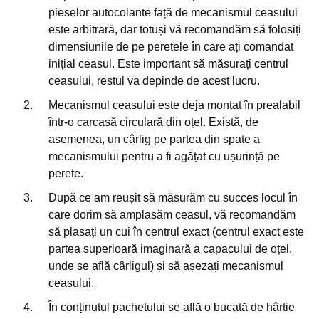
pieselor autocolante față de mecanismul ceasului
este arbitrară, dar totuși vă recomandăm să folosiți
dimensiunile de pe peretele în care ați comandat
inițial ceasul. Este important să măsurați centrul
ceasului, restul va depinde de acest lucru.
Mecanismul ceasului este deja montat în prealabil
într-o carcasă circulară din oțel. Există, de
asemenea, un cârlig pe partea din spate a
mecanismului pentru a fi agățat cu ușurință pe
perete.
După ce am reușit să măsurăm cu succes locul în
care dorim să amplasăm ceasul, vă recomandăm
să plasați un cui în centrul exact (centrul exact este
partea superioară imaginară a capacului de oțel,
unde se află cârligul) și să așezați mecanismul
ceasului.
În conținutul pachetului se află o bucată de hârtie