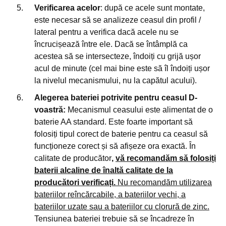
Verificarea acelor
: după ce acele sunt montate,
este necesar să se analizeze ceasul din profil /
lateral pentru a verifica dacă acele nu se
încrucișează între ele. Dacă se întâmplă ca
acestea să se intersecteze, îndoiți cu grijă ușor
acul de minute (cel mai bine este să îl îndoiți ușor
la nivelul mecanismului, nu la capătul acului).
Alegerea bateriei potrivite pentru ceasul D-
voastră:
Mecanismul ceasului este alimentat de o
baterie AA standard. Este foarte important să
folosiți tipul corect de baterie pentru ca ceasul să
funcționeze corect și să afișeze ora exactă. În
calitate de producător
,
vă recomandăm să folosiți
baterii alcaline de înaltă calitate de la
producători verificați.
Nu recomandăm utilizarea
bateriilor reîncărcabile, a bateriilor vechi, a
bateriilor uzate sau a bateriilor cu clorură de zinc.
Tensiunea bateriei trebuie să se încadreze în