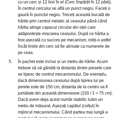
cu un cerc și 12 linii în el (Cerc împărțit în 12 părți).
În centrul cercului se află un punct negru. Faceți o
gaură în punctul negru. Treceți această bucată de
hârtie prin centrul metalic al ceasului până când
hârtia atinge capacul circular din oțel care
adăpostește mișcarea ceasului. După ce hârtia a
fost așezată cu succes pe mecanism, rotiți-o astfel
încât liniile din cerc să fie aliniate ca numerele de
pe ceas.
În pachet este inclus și un metru de hârtie. Acum
trebuie să vă gândiți la distanța dintre piesele care
se lipesc de centrul mecanismului. De exemplu,
dacă dimensiunea ceasului după lipirea lui pe
perete este de 150 cm, distanța de la centru va fi
jumătate din această dimensiune (150 / 2 = 75 cm).
Dacă avem deja acest număr stabilit, luăm un
metru de măsurat. Așezați capătul (colțul) în
mijlocul mecanismului. Când partea mai lungă a