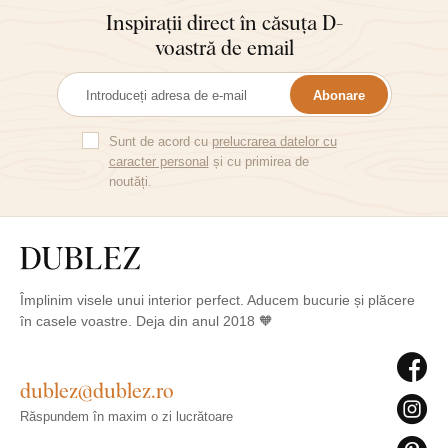
Inspirații direct în căsuța D-
voastră de email
Abonare
Sunt de acord cu
prelucrarea datelor cu
caracter personal
și cu primirea de
noutăți.
Împlinim visele unui interior perfect. Aducem bucurie și plăcere
în casele voastre. Deja din anul 2018 🧡
dublez@dublez.ro
Răspundem în maxim o zi lucrătoare