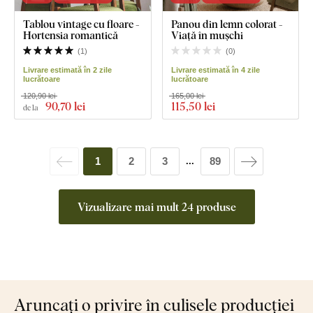
Tablou vintage cu floare -
Panou din lemn colorat -
Hortensia romantică
Viață în mușchi
(
1
)
(
0
)
Livrare estimată în 2 zile
Livrare estimată în 4 zile
lucrătoare
lucrătoare
120,90 lei
165,00 lei
90
,70 lei
115
,50 lei
de la
1
2
3
89
...
Vizualizare mai mult 24 produse
Aruncați o privire în culisele producției