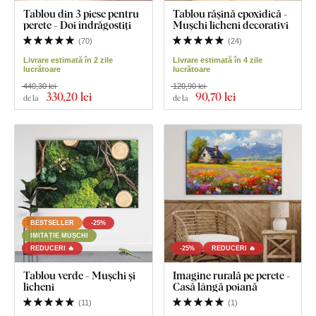
Tablou din 3 piese pentru
Tablou rășină epoxidică -
perete - Doi îndrăgostiți
Mușchi licheni decorativi
(
70
)
(
24
)
Livrare estimată în 2 zile
Livrare estimată în 4 zile
lucrătoare
lucrătoare
440,30 lei
120,90 lei
330
,20 lei
90
,70 lei
de la
de la
BESTSELLER
-25%
IMITAȚIE MUȘCHI
REDUCERI 🔥
-25%
REDUCERI 🔥
Tablou verde - Mușchi și
Imagine rurală pe perete -
licheni
Casă lângă poiană
(
11
)
(
1
)