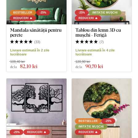
BESTSELLER
-25%
-25%
IMITAȚIE MUȘCHI
REDUCERI 🔥
REDUCERI 🔥
Mandala sănătății pentru
Tablou din lemn 3D cu
perete
mușchi - Ferigă
(
33
)
(
7
)
Livrare estimată în 2 zile
Livrare estimată în 4 zile
lucrătoare
lucrătoare
109,40 lei
120,90 lei
82
,10 lei
90
,70 lei
de la
de la
BESTSELLER
-25%
IMITAȚIE MUȘCHI
-25%
REDUCERI 🔥
REDUCERI 🔥