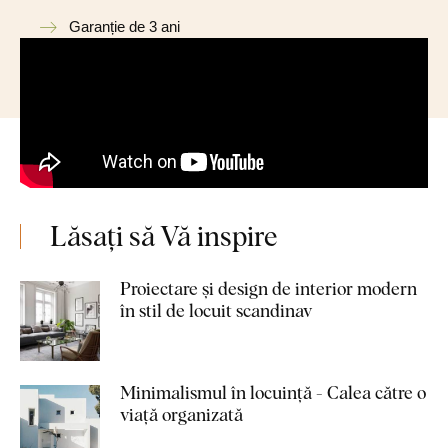
Garanție de 3 ani
Lăsați să Vă inspire
Proiectare și design de interior modern
în stil de locuit scandinav
Minimalismul în locuință - Calea către o
viață organizată