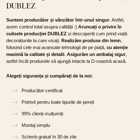
DUBLEZ
Suntem producător și vânzător într-unul singur
. Astfel,
avem control total asupra calității :)
Aruncați o privire în
culisele producției DUBLEZ
și descoperiți cum prind viață
decorațiunile la care visați.
Realizăm produse din lemn
,
folosind cele mai avansate tehnologii de pe piață,
cu atenție
maximă la calitate și detalii
.
Asigurăm un ambalaj sigur
,
astfel încât produsele să ajungă intacte la D-voastră acasă.
Alegeți siguranța și cumpărați de la noi:
Producător certificat
Potrivit pentru toate tipurile de pereți
99% clienți mulțumiți
Montaj simplu
Schimb gratuit în 30 de zile