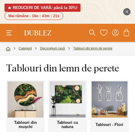
🔥 REDUCERI DE VARĂ: până la 30%!
Mai rămâne -
16o
:
43m
:
20s
Categorii
Decorațiuni casă
Tablouri din lemn de perete
Tablouri din lemn de perete
Tablouri din
Tablouri cu
Tablouri - Flori
mușchi
natura