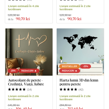
Livrare estimată în 4 zile
Livrare estimată în 2 zile
lucrătoare
lucrătoare
120,90 lei
120,90 lei
90
,70 lei
90
,70 lei
de la
de la
BESTSELLER
-25%
-25%
REDUCERI 🔥
REDUCERI 🔥
Autocolant de perete -
Harta lumii 3D din lemn
Credință, Viață, Iubire
pentru perete
(
14
)
(
42
)
Livrare estimată în 2 zile
Livrare estimată în 2 zile
lucrătoare
lucrătoare
141,80 lei
284,80 lei
106
,40 lei
213
,60 lei