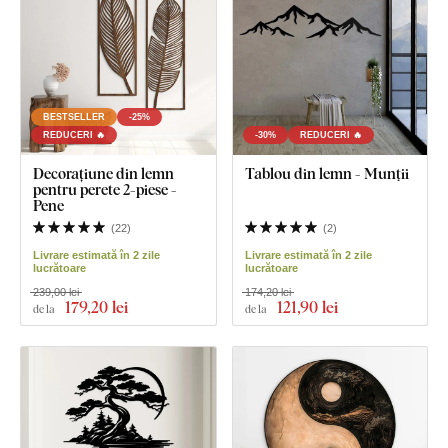
BESTSELLER
-25%
REDUCERI 🔥
-30%
REDUCERI 🔥
Decorațiune din lemn
Tablou din lemn - Munții
pentru perete 2-piese -
Pene
(
22
)
(
2
)
Livrare estimată în 2 zile
Livrare estimată în 2 zile
lucrătoare
lucrătoare
239,00 lei
174,20 lei
179
,20 lei
121
,90 lei
de la
de la