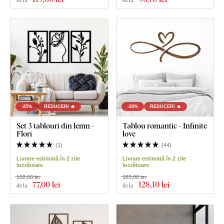
-25%
REDUCERI 🔥
-30%
REDUCERI 🔥
Set 3 tablouri din lemn -
Tablou romantic - Infinite
Flori
love
(
1
)
(
44
)
Livrare estimată în 2 zile
Livrare estimată în 2 zile
lucrătoare
lucrătoare
102,60 lei
183,00 lei
77
,00 lei
128
,10 lei
de la
de la