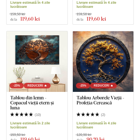
Livrare estimată în 4 zile
Livrare estimată în 4 zile
lucrătoare
lucrătoare
159,50 lei
159,50 lei
119
,60 lei
119
,60 lei
de la
de la
-25%
REDUCERI 🔥
-25%
REDUCERI 🔥
Tablou din lemn -
Tablou Arborele Vieții -
Copacul vieții etern și
Profeția Cerească
luna
(
10
)
(
2
)
Livrare estimată în 2 zile
Livrare estimată în 4 zile
lucrătoare
lucrătoare
159,50 lei
120,90 lei
119
,60 lei
90
,70 lei
de la
de la