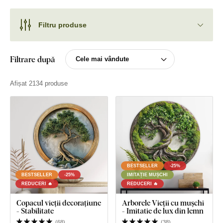
Filtru produse
Filtrare după
Afișat 2134 produse
BESTSELLER
-25%
BESTSELLER
-25%
IMITAȚIE MUȘCHI
REDUCERI 🔥
REDUCERI 🔥
Copacul vieții decorațiune
Arborele Vieții cu mușchi
- Stabilitate
- Imitatie de lux din lemn
(
68
)
(
38
)