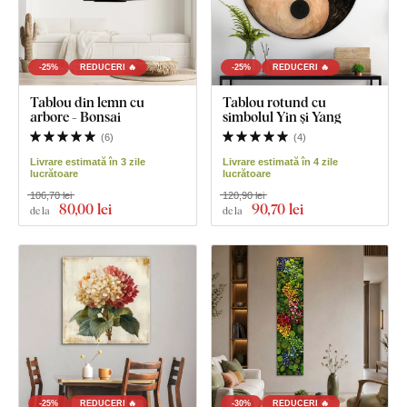
-25%
REDUCERI 🔥
-25%
REDUCERI 🔥
Tablou din lemn cu
Tablou rotund cu
arbore - Bonsai
simbolul Yin și Yang
(
6
)
(
4
)
Livrare estimată în 3 zile
Livrare estimată în 4 zile
lucrătoare
lucrătoare
106,70 lei
120,90 lei
80
,00 lei
90
,70 lei
de la
de la
-25%
REDUCERI 🔥
-30%
REDUCERI 🔥