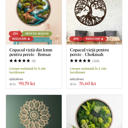
-25%
IMITAȚIE MUȘCHI
REDUCERI 🔥
-25%
REDUCERI 🔥
Copacul vieții din lemn
Copacul vieții pentru
pentru perete - Bonsai
perete - Chokmah
(
9
)
(
116
)
Livrare estimată în 4 zile
Livrare estimată în 2 zile
lucrătoare
lucrătoare
120,90 lei
102,20 lei
90
,70 lei
76
,60 lei
de la
de la