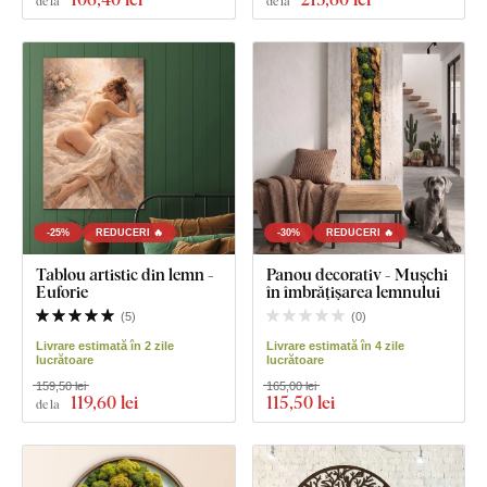
de la
de la
-25%
REDUCERI 🔥
-30%
REDUCERI 🔥
Tablou artistic din lemn -
Panou decorativ - Mușchi
Euforie
în îmbrățișarea lemnului
(
5
)
(
0
)
Livrare estimată în 2 zile
Livrare estimată în 4 zile
lucrătoare
lucrătoare
159,50 lei
165,00 lei
119
,60 lei
115
,50 lei
de la