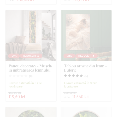
de la
de la
-30%
REDUCERI 🔥
-25%
REDUCERI 🔥
Panou decorativ - Mușchi
Tablou artistic din lemn -
în îmbrățișarea lemnului
Euforie
(
0
)
(
5
)
Livrare estimată în 5 zile
Livrare estimată în 3 zile
lucrătoare
lucrătoare
165,00 lei
159,50 lei
115
,50 lei
119
,60 lei
de la