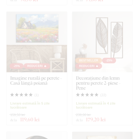
BESTSELLER
-25%
-25%
REDUCERI 🔥
REDUCERI 🔥
Imagine rurală pe perete -
Decorațiune din lemn
Casă lângă poiană
pentru perete 2-piese -
Pene
(
1
)
(
22
)
Livrare estimată în 5 zile
Livrare estimată în 4 zile
lucrătoare
lucrătoare
159,50 lei
239,00 lei
119
,60 lei
179
,20 lei
de la
de la