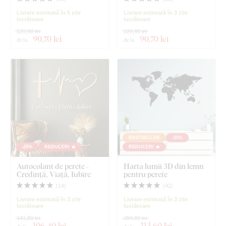
Livrare estimată în 5 zile
Livrare estimată în 3 zile
lucrătoare
lucrătoare
120,90 lei
120,90 lei
90
,70 lei
90
,70 lei
de la
de la
BESTSELLER
-25%
-25%
REDUCERI 🔥
REDUCERI 🔥
Autocolant de perete -
Harta lumii 3D din lemn
Credință, Viață, Iubire
pentru perete
(
14
)
(
42
)
Livrare estimată în 3 zile
Livrare estimată în 3 zile
lucrătoare
lucrătoare
141,80 lei
284,80 lei
106
,40 lei
213
,60 lei