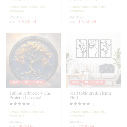
Livrare estimată în 5 zile
Livrare estimată în 3 zile
lucrătoare
lucrătoare
159,50 lei
159,50 lei
119
,60 lei
119
,60 lei
de la
de la
-25%
REDUCERI 🔥
-25%
REDUCERI 🔥
Tablou Arborele Vieții -
Set 3 tablouri din lemn -
Profeția Cerească
Flori
(
2
)
(
1
)
Livrare estimată în 5 zile
Livrare estimată în 3 zile
lucrătoare
lucrătoare
120,90 lei
102,60 lei
90
,70 lei
77
,00 lei
de la
de la