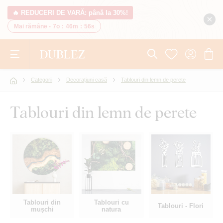
🔥 REDUCERI DE VARĂ: până la 30%!
Mai rămâne -
7o
:
46m
:
55s
Categorii
Decorațiuni casă
Tablouri din lemn de perete
Tablouri din lemn de perete
Tablouri din
Tablouri cu
Tablouri - Flori
mușchi
natura