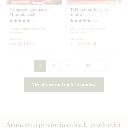
Ornament geometric -
Tablou mandala - Sri
Mandala vieții
Yantra
(
25
)
(
12
)
Livrare estimată în 3 zile
Livrare estimată în 3 zile
lucrătoare
lucrătoare
94,80 lei
115,90 lei
71
,10 lei
86
,90 lei
de la
de la
1
2
3
89
...
Vizualizare mai mult 24 produse
Aruncați o privire în culisele producției