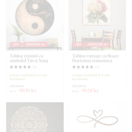
-25%
REDUCERI 🔥
-25%
REDUCERI 🔥
Tablou rotund cu
Tablou vintage cu floare -
simbolul Yin și Yang
Hortensia romantică
(
4
)
(
1
)
Livrare estimată în 5 zile
Livrare estimată în 3 zile
lucrătoare
lucrătoare
120,90 lei
120,90 lei
90
,70 lei
90
,70 lei
de la
de la