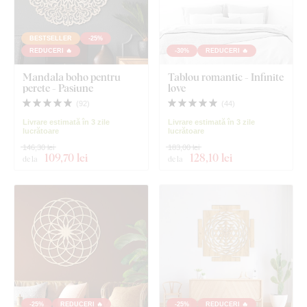
BESTSELLER
-25%
REDUCERI 🔥
-30%
REDUCERI 🔥
Mandala boho pentru
Tablou romantic - Infinite
perete - Pasiune
love
(
92
)
(
44
)
Livrare estimată în 3 zile
Livrare estimată în 3 zile
lucrătoare
lucrătoare
146,30 lei
183,00 lei
109
,70 lei
128
,10 lei
de la
de la
-25%
REDUCERI 🔥
-25%
REDUCERI 🔥