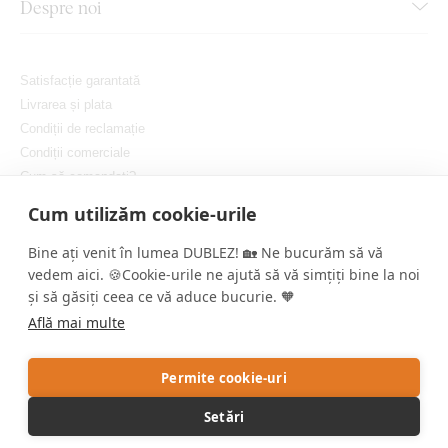
Despre noi
Satisfacție garantată
Livrarea și plata
Condiții de reclamație
Condiții comerciale
Cum să comandați?
Protejarea confidențialității dvs.
Cum utilizăm cookie-urile
Setați cookie-urile
Bine ați venit în lumea DUBLEZ! 🏡 Ne bucurăm să vă
vedem aici. 🍪Cookie-urile ne ajută să vă simțiți bine la noi
și să găsiți ceea ce vă aduce bucurie. 🧡
Află mai multe
Copyright © DUBLEZ 2026 | Toate drepturile rezervate
Permite cookie-uri
Crearea magazinelor online performante de către
RIESENIA
Setări
Acest site este protejat de reCAPTCHA, iar Google aplică
Politica de
confidențialitate
și
Termenii și condițiile
.