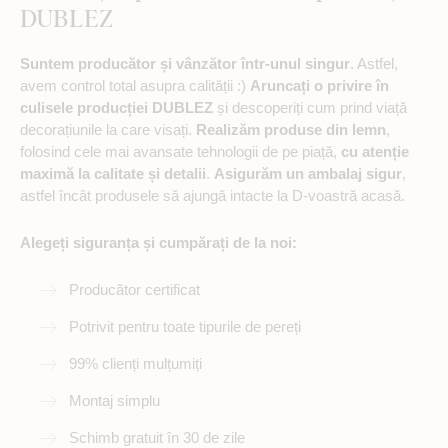
DUBLEZ
Suntem producător și vânzător într-unul singur
. Astfel,
avem control total asupra calității :)
Aruncați o privire în
culisele producției DUBLEZ
și descoperiți cum prind viață
decorațiunile la care visați.
Realizăm produse din lemn
,
folosind cele mai avansate tehnologii de pe piață,
cu atenție
maximă la calitate și detalii
.
Asigurăm un ambalaj sigur
,
astfel încât produsele să ajungă intacte la D-voastră acasă.
Alegeți siguranța și cumpărați de la noi:
Producător certificat
Potrivit pentru toate tipurile de pereți
99% clienți mulțumiți
Montaj simplu
Schimb gratuit în 30 de zile