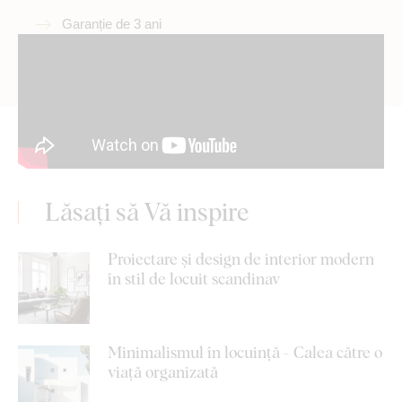
Garanție de 3 ani
Lăsați să Vă inspire
Proiectare și design de interior modern
în stil de locuit scandinav
Minimalismul în locuință - Calea către o
viață organizată