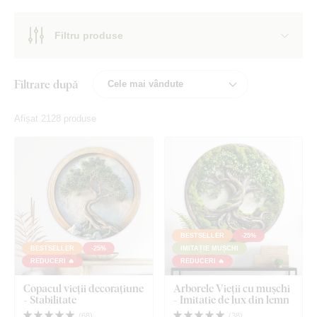
Filtru produse
Filtrare după
Afișat 2128 produse
BESTSELLER
-25%
BESTSELLER
-25%
IMITAȚIE MUȘCHI
REDUCERI 🔥
REDUCERI 🔥
Copacul vieții decorațiune
Arborele Vieții cu mușchi
- Stabilitate
- Imitatie de lux din lemn
(
68
)
(
38
)