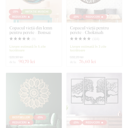
-25%
IMITAȚIE MUȘCHI
REDUCERI 🔥
-25%
REDUCERI 🔥
Copacul vieții din lemn
Copacul vieții pentru
pentru perete - Bonsai
perete - Chokmah
(
9
)
(
116
)
Livrare estimată în 5 zile
Livrare estimată în 3 zile
lucrătoare
lucrătoare
120,90 lei
102,20 lei
90
,70 lei
76
,60 lei
de la
de la
BESTSELLER
-25%
REDUCERI 🔥
-25%
REDUCERI 🔥