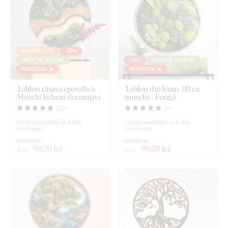
BESTSELLER
-25%
IMITAȚIE MUȘCHI
-25%
IMITAȚIE MUȘCHI
REDUCERI 🔥
REDUCERI 🔥
Tablou rășină epoxidică -
Tablou din lemn 3D cu
Mușchi licheni decorativi
mușchi - Ferigă
(
23
)
(
7
)
Livrare estimată în 5 zile
Livrare estimată în 5 zile
lucrătoare
lucrătoare
120,90 lei
120,90 lei
90
,70 lei
90
,70 lei
de la
de la