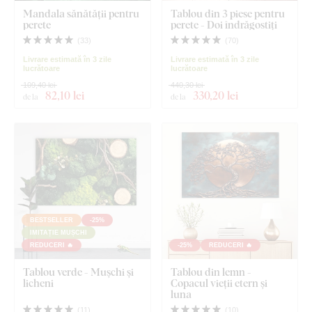
Mandala sănătății pentru
Tablou din 3 piese pentru
perete
perete - Doi îndrăgostiți
(
33
)
(
70
)
Livrare estimată în 3 zile
Livrare estimată în 3 zile
lucrătoare
lucrătoare
109,40 lei
440,30 lei
82
,10 lei
330
,20 lei
de la
de la
BESTSELLER
-25%
IMITAȚIE MUȘCHI
REDUCERI 🔥
-25%
REDUCERI 🔥
Tablou verde - Mușchi și
Tablou din lemn -
licheni
Copacul vieții etern și
luna
(
11
)
(
10
)