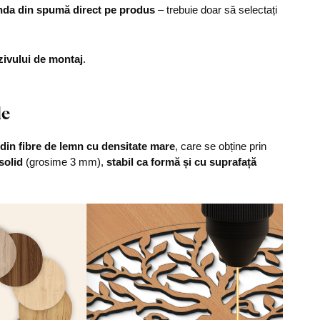
nda din spumă direct pe produs
– trebuie doar să selectați
zivului de montaj
.
le
din fibre de lemn cu densitate mare
, care se obține prin
solid
(grosime 3 mm),
stabil ca formă și cu suprafață