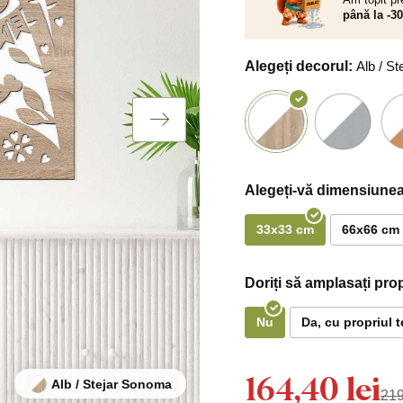
până la -3
Alegeți decorul:
Alb / S
Alegeți-vă dimensiunea
33x33 cm
66x66 cm
Doriți să amplasați pro
Nu
Da, cu propriul t
164,40 lei
Alb / Stejar Sonoma
219