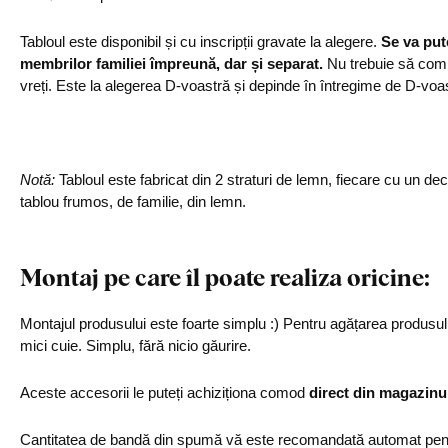
Tabloul este disponibil și cu inscripții gravate la alegere.
Se va put
membrilor familiei împreună, dar și separat.
Nu trebuie să compl
vreți. Este la alegerea D-voastră și depinde în întregime de D-voa
Notă:
Tabloul este fabricat din 2 straturi de lemn, fiecare cu un dec
tablou frumos, de familie, din lemn.
Montaj pe care îl poate realiza oricine:
Montajul produsului este foarte simplu :) Pentru agățarea produs
mici cuie. Simplu, fără nicio găurire.
Aceste accesorii le puteți achiziționa comod
direct din magazinu
Cantitatea de bandă din spumă vă este recomandată automat pentr