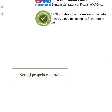
Partener oficial eMAG
Suntem vânzător certificat și eMAG.ro.
98% dintre clienți ne recomandă
Peste
70.000 de clienți
au încredere în
noi.
Scrieți propria recenzie