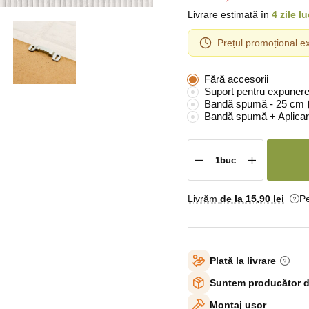
Livrare estimată în
4 zile l
Prețul promoțional ex
Fără accesorii
Suport pentru expunere
Bandă spumă - 25 cm
Bandă spumă + Aplicar
Livrăm
de la 15
,90 lei
Pe
Plată la livrare
Suntem producător d
Montaj ușor