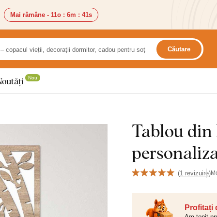
Mai rămâne -
11o
:
6m
:
40s
Căutare
Nou
Noutăți
Tablou din 
personaliz
(
1 revizuire
)
M
Profitați
Am topit pr