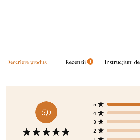
Descriere produs
Recenzii
Instrucțiuni d
1
5
5,0
4
3
2
1