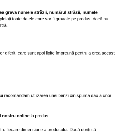
ea grava numele străzii, numărul străzii, numele
etați toate datele care vor fi gravate pe produs, dacă nu
stră.
or diferit, care sunt apoi lipite împreună pentru a crea aceast
ului recomandăm utilizarea unei benzi din spumă sau a unor
l nostru online
la produs.
u fiecare dimensiune a produsului. Dacă doriți să