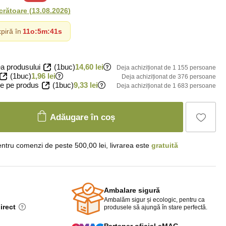
ucrătoare
(
13.08.2026
)
piră în
11o
:
5m
:
40s
a produsului
(1buc)
14,60 lei
Deja achiziționat de 1 155 persoane
(1buc)
1,96 lei
Deja achiziționat de 376 persoane
e pe produs
(1buc)
9,33 lei
Deja achiziționat de 1 683 persoane
Adăugare în coș
ntru comenzi de peste 500,00 lei, livrarea este
gratuită
Ambalare sigură
Ambalăm sigur și ecologic, pentru ca
irect
produsele să ajungă în stare perfectă.