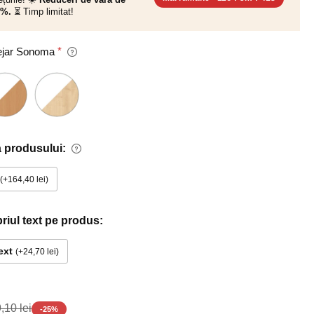
0%.
⏳ Timp limitat!
tejar Sonoma
 produsului:
+164,40 lei
priul text pe produs:
ext
+24,70 lei
,10 lei
-
25
%