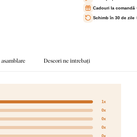
Cadouri la comandă
Schimb în 30 de zile
e asamblare
Deseori ne întrebați
1x
0x
0x
0x
0x