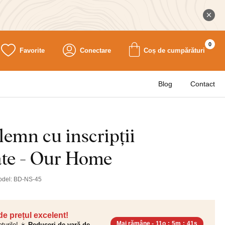
0
Favorite
Conectare
Coș de cumpărături
Blog
Contact
lemn cu inscripții
ate - Our Home
odel:
BD-NS-45
 de prețul excelent!
Mai rămâne -
11o
:
5m
:
40s
ețurile! ☀️
Reduceri de vară de