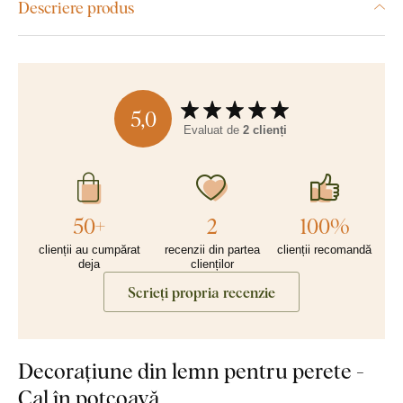
Descriere produs
5,0
Evaluat de
2 clienți
50+
2
100%
clienții au cumpărat
recenzii din partea
clienții recomandă
deja
clienților
Scrieți propria recenzie
Decorațiune din lemn pentru perete -
Cal în potcoavă