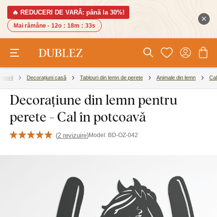
🔥 REDUCERI DE VARĂ: până la 30%!
Mai rămâne -
12o
:
18m
:
32s
egorii
Decorațiuni casă
Tablouri din lemn de perete
Animale din lemn
Cal
Decorațiune din lemn pentru
perete - Cal în potcoavă
(
2 revizuire
)
Model:
BD-OZ-042