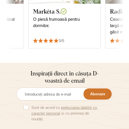
Markéta S.
Radka 
O piesă frumoasă pentru
Ceasurile
dormitor.
largă de c
găsit exac
cu mobilie
5/5
😊
Inspirații direct în căsuța D-
voastră de email
Abonare
Sunt de acord cu
prelucrarea datelor cu
caracter personal
și cu primirea de
noutăți.