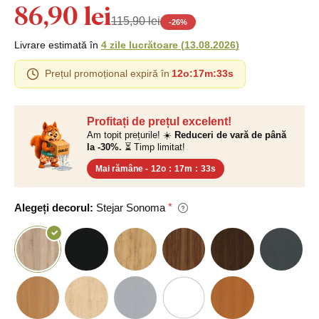
86,90 lei
115,90 lei
-
26
%
Livrare estimată în
4 zile lucrătoare
(
13.08.2026
)
Prețul promoțional expiră în
12o
:
17m
:
32s
Profitați de prețul excelent!
Am topit prețurile! ☀️
Reduceri de vară de până
la -30%.
⏳ Timp limitat!
Mai rămâne -
12o
:
17m
:
32s
Alegeți decorul:
Stejar Sonoma