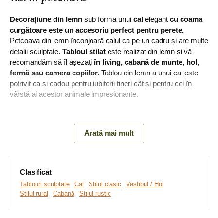
Decorațiune din lemn
sub forma unui
cal
elegant
cu coama
curgătoare este un accesoriu perfect pentru perete.
Potcoava din lemn înconjoară calul ca pe un cadru și are multe
detalii sculptate.
Tabloul stilat
este realizat din lemn și vă
recomandăm să îl așezați
în living, cabană de munte, hol,
fermă sau camera copiilor.
Tablou din lemn a unui cal este
potrivit ca și cadou pentru iubitorii tineri cât și pentru cei în
vârstă ai acestor animale impresionante.
Semnificație
: Calul este un simbol al forței și libertății.
Potcoava este un simbol al norocului și al protecției.
Arată mai mult
Principalele avantaje ale produsului:
Clasificat
Tablouri sculptate
Cal
Stilul clasic
Vestibul / Hol
Simbolism ascuns
Stilul rural
Cabană
Stilul rustic
Decorațiune atemporală