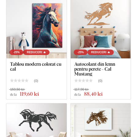
Decorațiune din lemn pentru perete - Cal în potcoavă
-25%
REDUCERI 🔥
-25%
REDUCERI 🔥
Tablou modern colorat cu
Autocolant din lemn
cal
pentru perete - Cal
Mustang
(
0
)
(
0
)
159,50 lei
117,90 lei
119
,60 lei
88
,40 lei
de la
de la