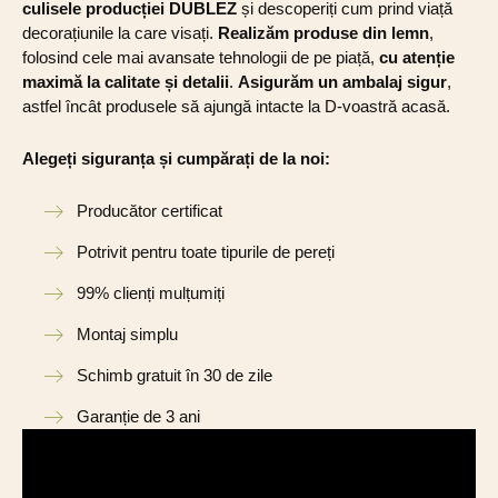
culisele producției DUBLEZ
și descoperiți cum prind viață
decorațiunile la care visați.
Realizăm produse din lemn
,
folosind cele mai avansate tehnologii de pe piață,
cu atenție
maximă la calitate și detalii
.
Asigurăm un ambalaj sigur
,
astfel încât produsele să ajungă intacte la D-voastră acasă.
Alegeți siguranța și cumpărați de la noi:
Producător certificat
Potrivit pentru toate tipurile de pereți
99% clienți mulțumiți
Montaj simplu
Schimb gratuit în 30 de zile
Garanție de 3 ani