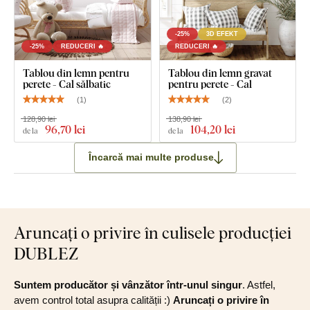
-25%
3D EFEKT
-25%
REDUCERI 🔥
REDUCERI 🔥
Tablou din lemn pentru
Tablou din lemn gravat
perete - Cal sălbatic
pentru perete - Cal
(
1
)
(
2
)
128,90 lei
138,90 lei
96
,70 lei
104
,20 lei
de la
de la
Încarcă mai multe produse
Aruncați o privire în culisele producției
DUBLEZ
Suntem producător și vânzător într-unul singur
. Astfel,
avem control total asupra calității :)
Aruncați o privire în