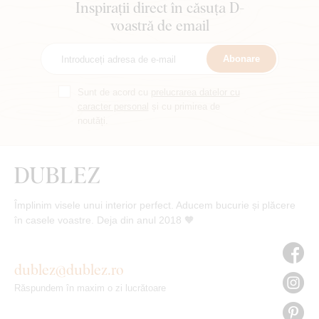
Inspirații direct în căsuța D-
voastră de email
Abonare
Sunt de acord cu
prelucrarea datelor cu
caracter personal
și cu primirea de
noutăți.
Împlinim visele unui interior perfect. Aducem bucurie și plăcere
în casele voastre. Deja din anul 2018 🧡
dublez@dublez.ro
Răspundem în maxim o zi lucrătoare