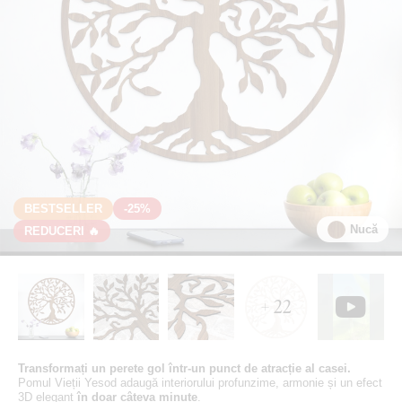
BESTSELLER
-25%
Nucă
REDUCERI 🔥
+ 22
Transformați un perete gol într-un punct de atracție al casei.
Pomul Vieții Yesod adaugă interiorului profunzime, armonie și un efect
3D elegant
în doar câteva minute
.