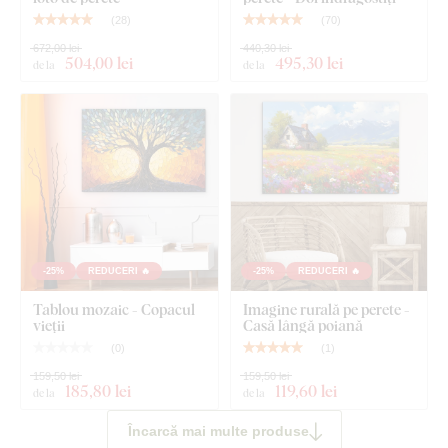
(
28
)
(
70
)
672,00 lei
440,30 lei
504
,00 lei
495
,30 lei
de la
de la
-25%
REDUCERI 🔥
-25%
REDUCERI 🔥
Tablou mozaic - Copacul
Imagine rurală pe perete -
vieții
Casă lângă poiană
(
0
)
(
1
)
159,50 lei
159,50 lei
185
,80 lei
119
,60 lei
de la
de la
Încarcă mai multe produse