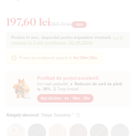
197,60 lei
263,70 lei
-
26
%
Produs în stoc, disponibil pentru expediere imediată.
La D-
voastră în 2 zile lucrătoare.
(
11.08.2026
)
Prețul promoțional expiră în
4o
:
39m
:
29s
Profitați de prețul excelent!
Am topit prețurile! ☀️
Reduceri de vară de până
la -30%.
⏳ Timp limitat!
Mai rămâne -
4o
:
39m
:
29s
Alegeți decorul:
Stejar Sonoma