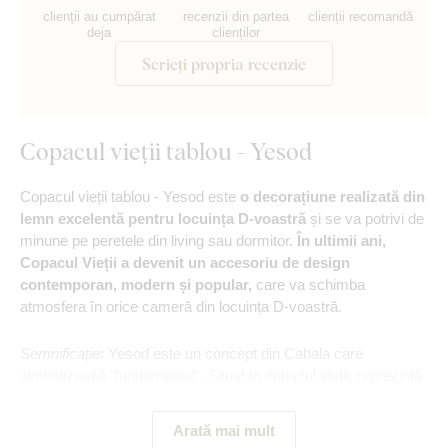
clienții au cumpărat
recenzii din partea
clienții recomandă
deja
clienților
Scrieți propria recenzie
Copacul vieții tablou - Yesod
Copacul vieții tablou - Yesod este
o decorațiune realizată din
lemn excelentă pentru locuința D-voastră
și se va potrivi de
minune pe peretele din living sau dormitor.
În ultimii ani,
Copacul Vieții a devenit un accesoriu de design
contemporan, modern și popular,
care va schimba
atmosfera în orice cameră din locuința D-voastră.
Semnificație
: Yesod este un concept din Cabala care
simbolizează "fundamentul". Situat în copacul vieții, reprezintă
puntea de legătură între spiritual și material, esențial pentru
manifestarea energiilor superioare în lumea noastră.
Arată mai mult