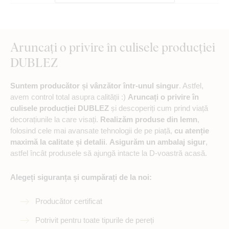
Aruncați o privire în culisele producției
DUBLEZ
Suntem producător și vânzător într-unul singur
. Astfel,
avem control total asupra calității :)
Aruncați o privire în
culisele producției DUBLEZ
și descoperiți cum prind viață
decorațiunile la care visați.
Realizăm produse din lemn
,
folosind cele mai avansate tehnologii de pe piață,
cu atenție
maximă la calitate și detalii
.
Asigurăm un ambalaj sigur
,
astfel încât produsele să ajungă intacte la D-voastră acasă.
Alegeți siguranța și cumpărați de la noi:
Producător certificat
Potrivit pentru toate tipurile de pereți