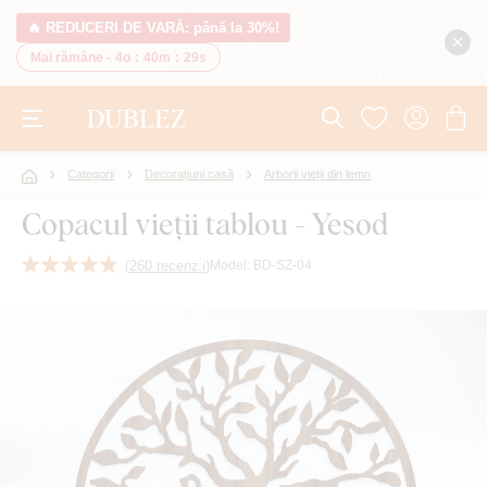
🔥 REDUCERI DE VARĂ: până la 30%!
Mai rămâne -
4o
:
40m
:
28s
Categorii
Decorațiuni casă
Arborii vieții din lemn
Copacul vieții tablou - Yesod
(
260 recenzii
)
Model:
BD-SZ-04