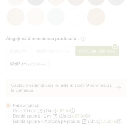
Alegeți-vă dimensiunea produsului:
21x21 cm
33x33 cm
66x66 cm
+27,60 lei
+121,00 lei
87x87 cm
+220,60 lei
Căutați o variantă care nu este în stoc? O vom realiza
la comandă
Fără accesorii
Cuie 10 buc
(1buc)
4,52 lei
Bandă spumă - 1 m
(1buc)
4,97 lei
Bandă spumă + Aplicată pe produs
(1buc)
17,22 lei