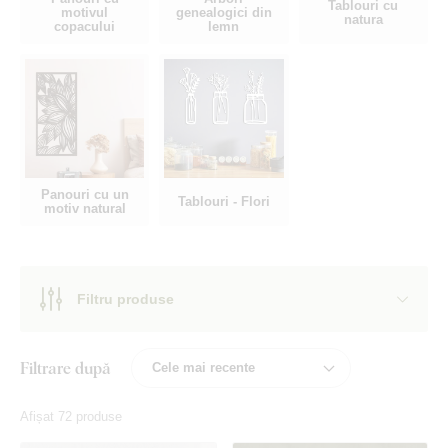
Tablouri cu
motivul
genealogici din
natura
copacului
lemn
Panouri cu un
Tablouri - Flori
motiv natural
Filtru produse
Filtrare după
Afișat 72 produse