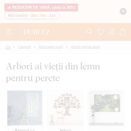
🔥 REDUCERI DE VARĂ: până la 30%!
Mai rămâne -
22o
:
5m
:
20s
Categorii
Decorațiuni casă
Arborii vieții din lemn
Arbori ai vieții din lemn
pentru perete
Panouri cu
Arbori