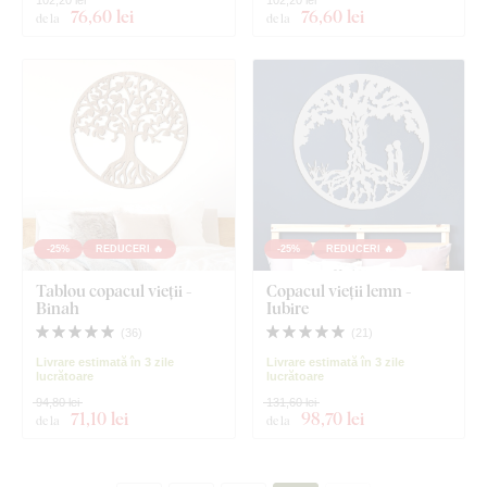
76
,60 lei
76
,60 lei
de la
de la
-25%
REDUCERI 🔥
-25%
REDUCERI 🔥
Tablou copacul vieții -
Copacul vieții lemn -
Binah
Iubire
(
36
)
(
21
)
Livrare estimată în 3 zile
Livrare estimată în 3 zile
lucrătoare
lucrătoare
94,80 lei
131,60 lei
71
,10 lei
98
,70 lei
de la
de la