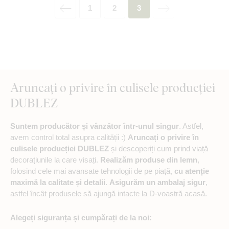
1
2
3
Aruncați o privire în culisele producției
DUBLEZ
Suntem producător și vânzător într-unul singur
. Astfel,
avem control total asupra calității :)
Aruncați o privire în
culisele producției DUBLEZ
și descoperiți cum prind viață
decorațiunile la care visați.
Realizăm produse din lemn
,
folosind cele mai avansate tehnologii de pe piață,
cu atenție
maximă la calitate și detalii
.
Asigurăm un ambalaj sigur
,
astfel încât produsele să ajungă intacte la D-voastră acasă.
Alegeți siguranța și cumpărați de la noi: