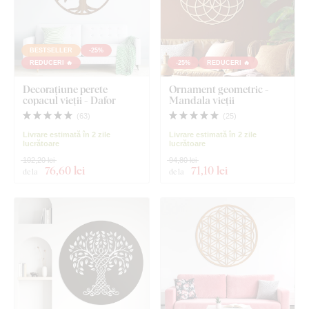
BESTSELLER
-25%
REDUCERI 🔥
-25%
REDUCERI 🔥
Decorațiune perete
Ornament geometric -
copacul vieții - Dafor
Mandala vieții
(
63
)
(
25
)
Livrare estimată în 2 zile
Livrare estimată în 2 zile
lucrătoare
lucrătoare
102,20 lei
94,80 lei
76
,60 lei
71
,10 lei
de la
de la