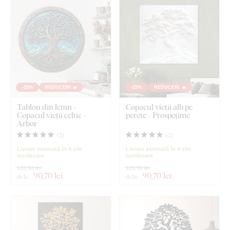
-25%
REDUCERI 🔥
-25%
REDUCERI 🔥
Tablou din lemn -
Copacul vieții alb pe
Copacul vieții celtic -
perete - Prospețime
Arbor
(
2
)
(
1
)
Livrare estimată în 4 zile
Livrare estimată în 4 zile
lucrătoare
lucrătoare
120,90 lei
120,90 lei
90
,70 lei
90
,70 lei
de la
de la