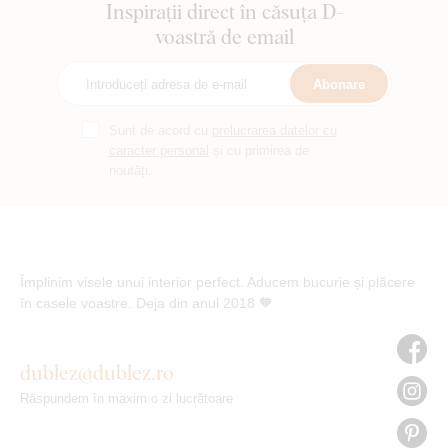
Inspirații direct în căsuța D-
voastră de email
Abonare
Sunt de acord cu
prelucrarea datelor cu
caracter personal
și cu primirea de
noutăți.
Împlinim visele unui interior perfect. Aducem bucurie și plăcere
în casele voastre. Deja din anul 2018 🧡
dublez@dublez.ro
Răspundem în maxim o zi lucrătoare