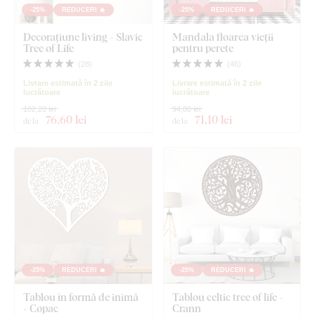
-25%
REDUCERI 🔥
-25%
REDUCERI 🔥
Decorațiune living - Slavic
Mandala floarea vieții
Tree of Life
pentru perete
(
28
)
(
46
)
Livrare estimată în 2 zile
Livrare estimată în 2 zile
lucrătoare
lucrătoare
102,20 lei
94,80 lei
76
,60 lei
71
,10 lei
de la
de la
-25%
REDUCERI 🔥
-25%
REDUCERI 🔥
Tablou în formă de inimă
Tablou celtic tree of life -
- Copac
Crann