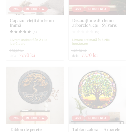
-25%
REDUCERI 🔥
-25%
REDUCERI 🔥
Copacul vieții din lemn -
Decorațiune din lemn
Inimă
arborele vieții - Sylvaris
(
4
)
(
0
)
Livrare estimată în 2 zile
Livrare estimată în 3 zile
lucrătoare
lucrătoare
103,60 lei
103,60 lei
77
,70 lei
77
,70 lei
de la
de la
-25%
REDUCERI 🔥
-25%
REDUCERI 🔥
Tablou de perete -
Tablou colorat - Arborele