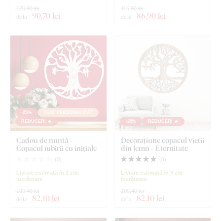
120,90 lei
115,90 lei
90
,70 lei
86
,90 lei
de la
de la
-25%
TEXT PERSONALIZAT
REDUCERI 🔥
-25%
REDUCERI 🔥
Cadou de nuntă -
Decorațiune copacul vieții
Copacul iubirii cu inițiale
din lemn - Eternitate
(
0
)
(
8
)
Livrare estimată în 2 zile
Livrare estimată în 3 zile
lucrătoare
lucrătoare
109,40 lei
109,40 lei
82
,10 lei
82
,10 lei
de la
de la