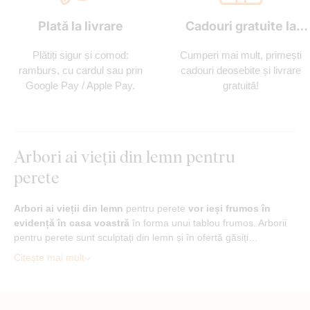
Plată la livrare
Cadouri gratuite la
fiecare comandă
Plătiți sigur și comod:
Cumperi mai mult, primești
ramburs, cu cardul sau prin
cadouri deosebite și livrare
Google Pay / Apple Pay.
gratuită!
Arbori ai vieții din lemn pentru
perete
Arbori ai vieții din lemn
pentru perete
vor ieși frumos în
evidență în casa voastră
în forma unui tablou frumos. Arborii
pentru perete sunt sculptați din lemn și în ofertă găsiți…
Citește mai mult