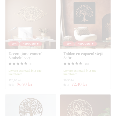
-25%
REDUCERI 🔥
-25%
REDUCERI 🔥
Decorațiune cameră -
Tablou cu copacul vieții -
Simbolul vieții
Safir
(
6
)
(
15
)
Livrare estimată în 2 zile
Livrare estimată în 2 zile
lucrătoare
lucrătoare
128,90 lei
96,50 lei
96
,70 lei
72
,40 lei
de la
de la