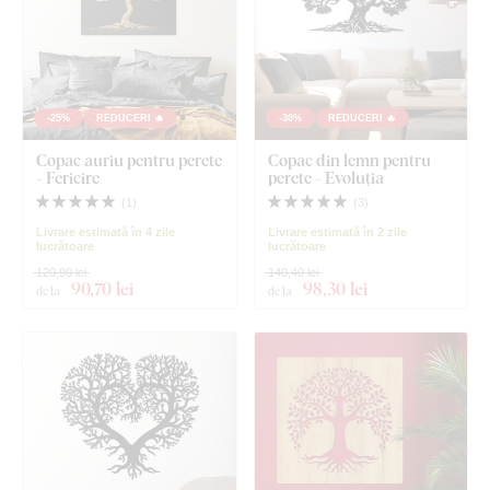
-25%
REDUCERI 🔥
-30%
REDUCERI 🔥
Copac auriu pentru perete
Copac din lemn pentru
- Fericire
perete - Evoluția
(
1
)
(
3
)
Livrare estimată în 4 zile
Livrare estimată în 2 zile
lucrătoare
lucrătoare
120,90 lei
140,40 lei
90
,70 lei
98
,30 lei
de la
de la