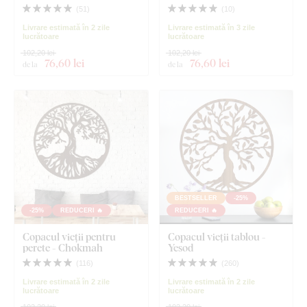
(
51
)
(
10
)
Livrare estimată în 2 zile
Livrare estimată în 3 zile
lucrătoare
lucrătoare
102,20 lei
102,20 lei
76
,60 lei
76
,60 lei
de la
de la
BESTSELLER
-25%
-25%
REDUCERI 🔥
REDUCERI 🔥
Copacul vieții pentru
Copacul vieții tablou -
perete - Chokmah
Yesod
(
116
)
(
260
)
Livrare estimată în 2 zile
Livrare estimată în 2 zile
lucrătoare
lucrătoare
102,20 lei
102,20 lei