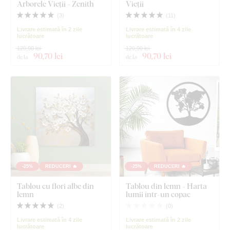
Arborele Vieții - Zenith
Vieții
(
3
)
(
11
)
Livrare estimată în 2 zile
Livrare estimată în 4 zile
lucrătoare
lucrătoare
120,90 lei
120,90 lei
90
,70 lei
90
,70 lei
de la
de la
-25%
REDUCERI 🔥
-25%
REDUCERI 🔥
Tablou cu flori albe din
Tablou din lemn - Harta
lemn
lumii într-un copac
(
2
)
(
0
)
Livrare estimată în 4 zile
Livrare estimată în 2 zile
lucrătoare
lucrătoare