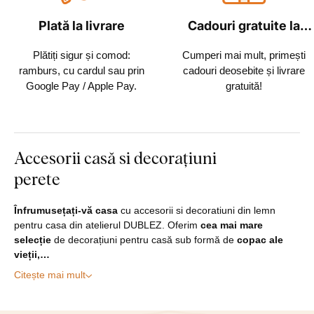
Plată la livrare
Cadouri gratuite la
fiecare comandă
Plătiți sigur și comod:
Cumperi mai mult, primești
ramburs, cu cardul sau prin
cadouri deosebite și livrare
Google Pay / Apple Pay.
gratuită!
Accesorii casă si decorațiuni
perete
Înfrumusețați-vă casa
cu accesorii si decoratiuni din lemn
pentru casa din atelierul DUBLEZ. Oferim
cea mai mare
selecție
de decorațiuni pentru casă sub formă de
copac ale
vieții,…
Citește mai mult