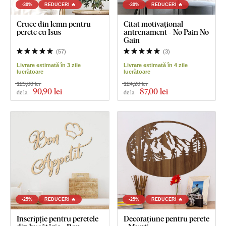
-30%
REDUCERI 🔥
-30%
REDUCERI 🔥
Cruce din lemn pentru
Citat motivațional
perete cu Isus
antrenament - No Pain No
Gain
(
57
)
(
3
)
Livrare estimată în 3 zile
Livrare estimată în 4 zile
lucrătoare
lucrătoare
129,80 lei
124,20 lei
90
,90 lei
87
,00 lei
de la
de la
-25%
REDUCERI 🔥
-25%
REDUCERI 🔥
Inscripție pentru peretele
Decorațiune pentru perete