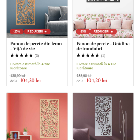
-25%
REDUCERI 🔥
-25%
REDUCERI 🔥
Panou de perete din lemn
Panou de perete - Grădina
- Viță de vie
de trandafiri
(
3
)
(
1
)
Livrare estimată în 4 zile
Livrare estimată în 4 zile
lucrătoare
lucrătoare
138,90 lei
138,90 lei
104
,20 lei
104
,20 lei
de la
de la