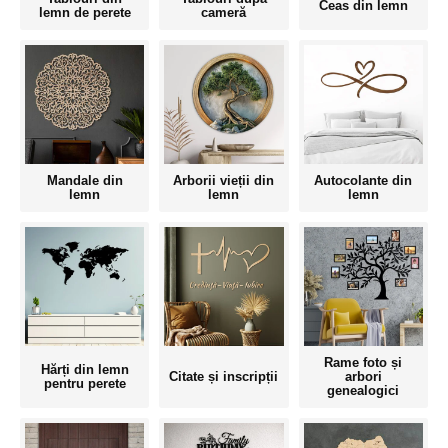
Ceas din lemn
lemn de perete
cameră
Mandale din
Arborii vieții din
Autocolante din
lemn
lemn
lemn
Rame foto și
Hărți din lemn
Citate și inscripții
arbori
pentru perete
genealogici