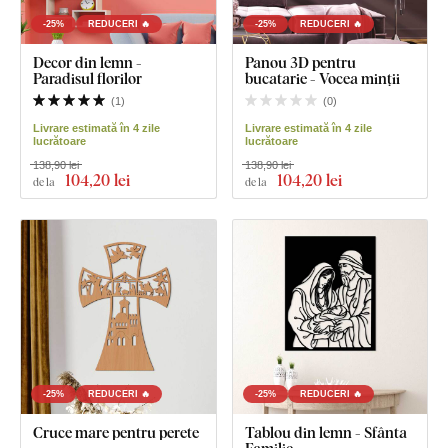
-25%
REDUCERI 🔥
-25%
REDUCERI 🔥
Decor din lemn -
Panou 3D pentru
Paradisul florilor
bucatarie - Vocea minții
(
1
)
(
0
)
Livrare estimată în 4 zile
Livrare estimată în 4 zile
lucrătoare
lucrătoare
138,90 lei
138,90 lei
104
,20 lei
104
,20 lei
de la
de la
-25%
REDUCERI 🔥
-25%
REDUCERI 🔥
Cruce mare pentru perete
Tablou din lemn - Sfânta