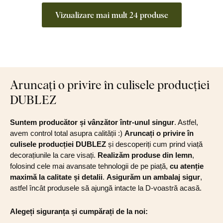
Vizualizare mai mult 24 produse
Aruncați o privire în culisele producției
DUBLEZ
Suntem producător și vânzător într-unul singur
. Astfel,
avem control total asupra calității :)
Aruncați o privire în
culisele producției DUBLEZ
și descoperiți cum prind viață
decorațiunile la care visați.
Realizăm produse din lemn
,
folosind cele mai avansate tehnologii de pe piață,
cu atenție
maximă la calitate și detalii
.
Asigurăm un ambalaj sigur
,
astfel încât produsele să ajungă intacte la D-voastră acasă.
Alegeți siguranța și cumpărați de la noi: