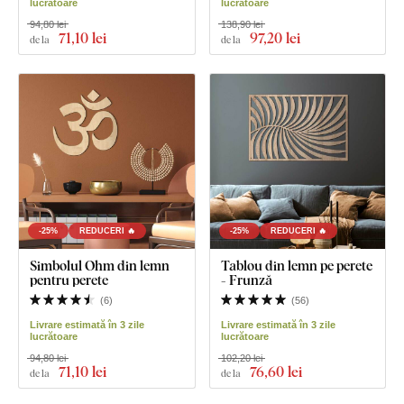
lucrătoare
lucrătoare
94,80 lei
138,90 lei
71
,10 lei
97
,20 lei
de la
de la
-25%
REDUCERI 🔥
-25%
REDUCERI 🔥
Simbolul Ohm din lemn
Tablou din lemn pe perete
pentru perete
- Frunză
(
6
)
(
56
)
Livrare estimată în 3 zile
Livrare estimată în 3 zile
lucrătoare
lucrătoare
94,80 lei
102,20 lei
71
,10 lei
76
,60 lei
de la
de la