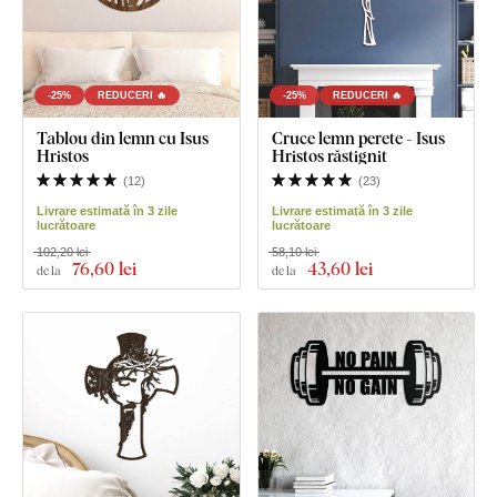
-25%
REDUCERI 🔥
-25%
REDUCERI 🔥
Tablou din lemn cu Isus
Cruce lemn perete - Isus
Hristos
Hristos răstignit
(
12
)
(
23
)
Livrare estimată în 3 zile
Livrare estimată în 3 zile
lucrătoare
lucrătoare
102,20 lei
58,10 lei
76
,60 lei
43
,60 lei
de la
de la