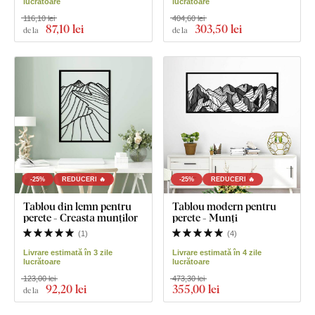
lucrătoare
lucrătoare
116,10 lei
404,60 lei
87
,10 lei
303
,50 lei
de la
de la
-25%
REDUCERI 🔥
-25%
REDUCERI 🔥
Tablou din lemn pentru
Tablou modern pentru
perete - Creasta munților
perete - Munți
(
1
)
(
4
)
Livrare estimată în 3 zile
Livrare estimată în 4 zile
lucrătoare
lucrătoare
123,00 lei
473,30 lei
92
,20 lei
355
,00 lei
de la