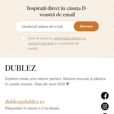
Inspirații direct în căsuța D-
voastră de email
Abonare
Sunt de acord cu
prelucrarea datelor cu
caracter personal
și cu primirea de
noutăți.
Împlinim visele unui interior perfect. Aducem bucurie și plăcere
în casele voastre. Deja din anul 2018 🧡
dublez@dublez.ro
Răspundem în maxim o zi lucrătoare