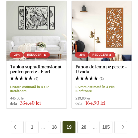
-25%
REDUCERI 🔥
-25%
REDUCERI 🔥
Tablou supradimensionat
Panou de lemn pe perete -
pentru perete - Flori
Livada
(
9
)
(
1
)
Livrare estimată în 4 zile
Livrare estimată în 4 zile
lucrătoare
lucrătoare
445,80 lei
219,80 lei
334
,40 lei
164
,90 lei
de la
de la
1
18
19
20
105
...
...