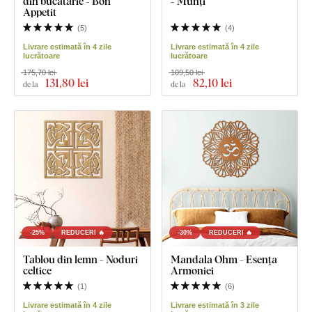
din bucătărie - Bon
- Munți
Appetit
(
5
)
(
4
)
Livrare estimată în 4 zile
Livrare estimată în 4 zile
lucrătoare
lucrătoare
175,70 lei
109,50 lei
131
,80 lei
82
,10 lei
de la
de la
-25%
REDUCERI 🔥
-30%
REDUCERI 🔥
Tablou din lemn - Noduri
Mandala Ohm - Esența
celtice
Armoniei
(
1
)
(
6
)
Livrare estimată în 4 zile
Livrare estimată în 3 zile