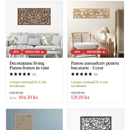
-25%
REDUCERI 🔥
-30%
REDUCERI 🔥
Decorațiune living -
Panou autoadeziv pentru
Panou frunze în vânt
bucatarie - Cezar
(
6
)
(
9
)
Livrare estimată în 4 zile
Livrare estimată în 4 zile
lucrătoare
lucrătoare
138,90 lei
183,00 lei
104
,20 lei
128
,10 lei
de la