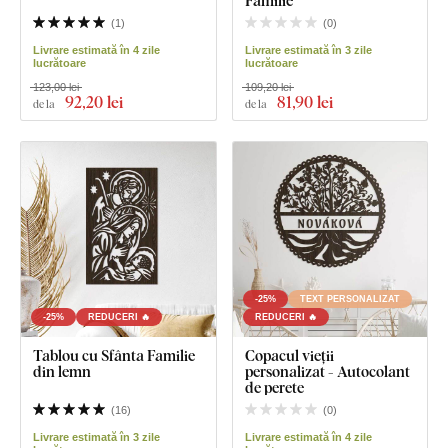
Familie
(
1
)
(
0
)
Livrare estimată în 4 zile
Livrare estimată în 3 zile
lucrătoare
lucrătoare
123,00 lei
109,20 lei
92
,20 lei
81
,90 lei
de la
de la
-25%
TEXT PERSONALIZAT
-25%
REDUCERI 🔥
REDUCERI 🔥
Tablou cu Sfânta Familie
Copacul vieții
din lemn
personalizat - Autocolant
de perete
(
16
)
(
0
)
Livrare estimată în 3 zile
Livrare estimată în 4 zile