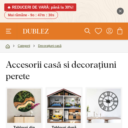
🔥 REDUCERI DE VARĂ: până la 30%!
Mai rămâne -
9o
:
47m
:
29s
Categorii
Decorațiuni casă
Accesorii casă si decorațiuni
perete
Tablouri din
Tablouri după