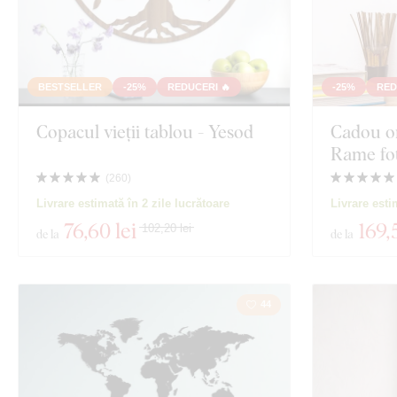
BESTSELLER
-25%
REDUCERI 🔥
-25%
RED
Copacul vieții tablou - Yesod
Cadou or
Rame fo
(
260
)
Livrare estimată în 2 zile lucrătoare
Livrare esti
76
,60 lei
169
,
102,20 lei
de la
de la
44