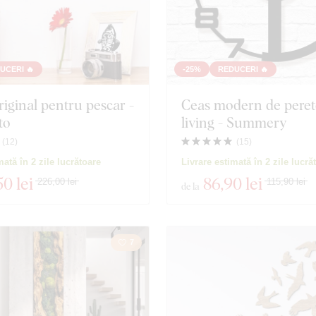
UCERI 🔥
-25%
REDUCERI 🔥
iginal pentru pescar -
Ceas modern de peret
to
living - Summery
(
12
)
(
15
)
mată în 2 zile lucrătoare
Livrare estimată în 2 zile lucră
50 lei
86
,90 lei
226,00 lei
115,90 lei
de la
7