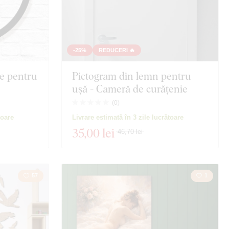
-25%
REDUCERI 🔥
e pentru
Pictogram din lemn pentru
ușă - Cameră de curățenie
(
0
)
toare
Livrare estimată în 3 zile lucrătoare
35
,00 lei
46,70 lei
57
1