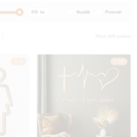
Noutăți
Promoții
Mașină / Motocicletă
Afișat 2506 produse
m
Citat / Inscripție
19
105
Țară
Dragoste
la
Hartă
Poligonal
Bufnițe