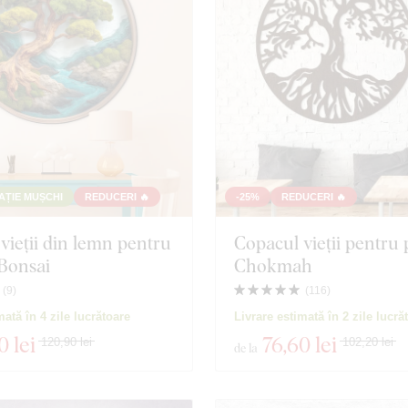
TAȚIE MUȘCHI
REDUCERI 🔥
-25%
REDUCERI 🔥
vieții din lemn pentru
Copacul vieții pentru 
 Bonsai
Chokmah
(
9
)
(
116
)
mată în 4 zile lucrătoare
Livrare estimată în 2 zile lucră
0 lei
76
,60 lei
120,90 lei
102,20 lei
de la