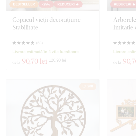
Față
Tehnologia producției
BESTSELLER
-25%
REDUCERI 🔥
REDUCERI 🔥
Exclusivitate
Copacul vieții decorațiune -
Arborele
Motivație
Stabilitate
Imitatie
Material
Insecte
(
68
)
Adâncime
Film
Livrare estimată în 4 zile lucrătoare
Livrare esti
90
,70 lei
90
,7
120,90 lei
de la
de la
Mâncare și bău
Vizualizare 250
208