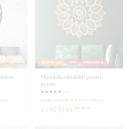
BESTSELLER
-25%
REDUCERI 🔥
perete -
Mandala sănătății pentru
perete
(
33
)
toare
Livrare estimată în 2 zile lucrătoare
82
,10 lei
109,40 lei
de la