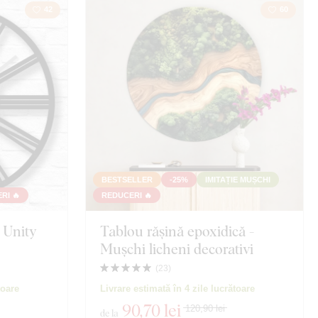
42
60
BESTSELLER
-25%
IMITAȚIE MUȘCHI
RI 🔥
REDUCERI 🔥
- Unity
Tablou rășină epoxidică -
Mușchi licheni decorativi
(
23
)
toare
Livrare estimată în 4 zile lucrătoare
90
,70 lei
120,90 lei
de la