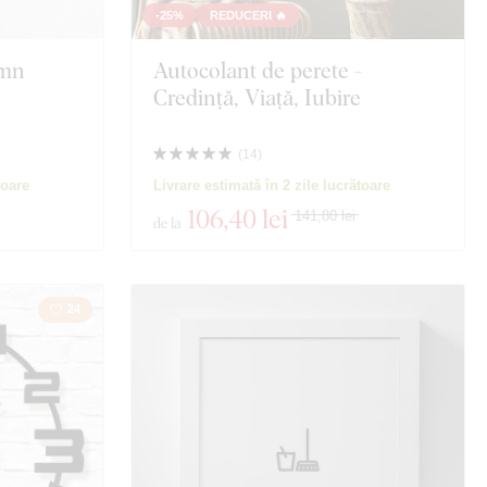
 moartă
Animal
-25%
REDUCERI 🔥
emn
Autocolant de perete -
Motociclete
Credință, Viață, Iubire
Educație
(
14
)
Spiritualitate
toare
Livrare estimată în 2 zile lucrătoare
106
,40 lei
141,80 lei
de la
24