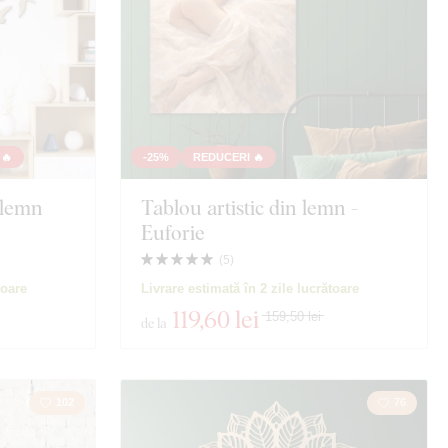
🔥
-25%
REDUCERI 🔥
 lemn
Tablou artistic din lemn -
Euforie
(
5
)
toare
Livrare estimată în 2 zile lucrătoare
119
,60 lei
159,50 lei
de la
102
76