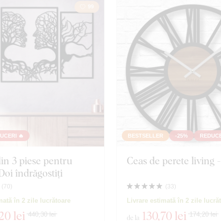
99
UCERI 🔥
BESTSELLER
-25%
REDUCE
in 3 piese pentru
Ceas de perete living 
Doi îndrăgostiți
(
70
)
(
33
)
mată în 2 zile lucrătoare
Livrare estimată în 2 zile lucră
20 lei
130
,70 lei
440,30 lei
174,20 lei
de la