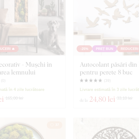
UCERI 🔥
-25%
PREȚ BUN
REDUCERI 
corativ - Mușchi în
Autocolant păsări din
area lemnului
pentru perete 8 buc
(
0
)
(
39
)
mată în 4 zile lucrătoare
Livrare estimată în 3 zile lucră
ei
24
,80 lei
165,00 lei
33,10 lei
de la
37