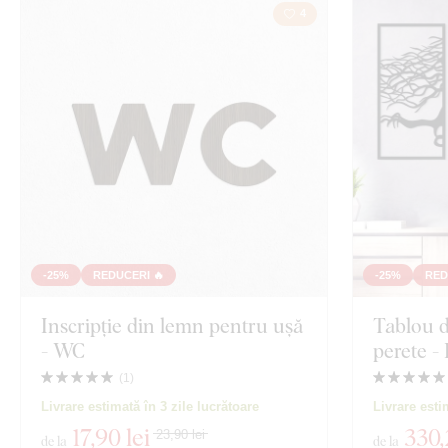
4
-25%
REDUCERI 🔥
-25%
RED
Inscripție din lemn pentru ușă
Tablou d
- WC
perete - 
(
1
)
Livrare estimată în 3 zile lucrătoare
Livrare esti
17
,90 lei
330
,
23,90 lei
de la
de la