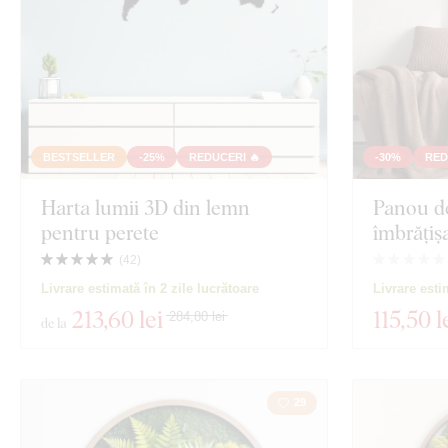
BESTSELLER
-25%
REDUCERI 🔥
-30%
RED
Harta lumii 3D din lemn
Panou de
pentru perete
îmbrățiș
(
42
)
Livrare estimată în 2 zile lucrătoare
Livrare esti
213
,60 lei
115
,50 l
284,80 lei
de la
29