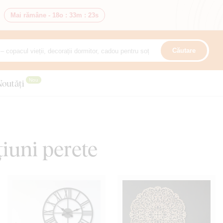
Mai rămâne -
18o
:
33m
:
21s
Căutare
Nou
Noutăți
țiuni perete