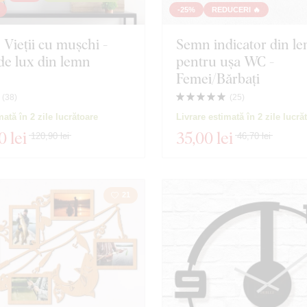
Coroană
Natură
-25%
REDUCERI 🔥
 Vieții cu mușchi -
Semn indicator din l
Muzică
Marină
 de lux din lemn
pentru ușa WC -
Femei/Bărbați
Spațiu
Sport
(
38
)
(
25
)
Jocuri
Portret
mată în 2 zile lucrătoare
Livrare estimată în 2 zile lucră
0 lei
35
,00 lei
120,90 lei
46,70 lei
turi
Personalități
Nuntă
6 produse
Închidere filtrul
21