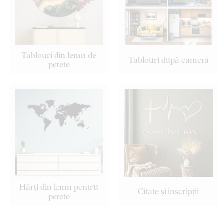
Tablouri din lemn de
Tablouri după cameră
perete
Hărți din lemn pentru
Citate și inscripții
perete