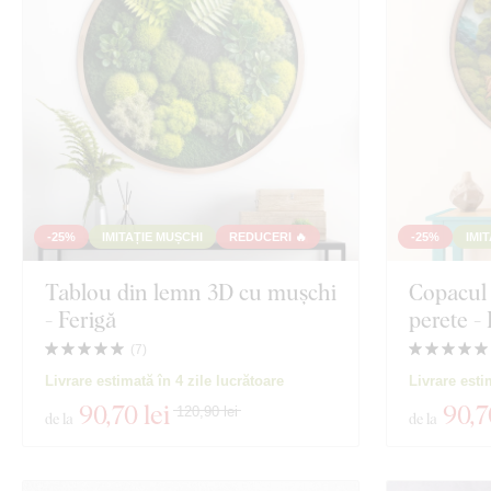
-25%
IMITAȚIE MUȘCHI
REDUCERI 🔥
-25%
IMI
Tablou din lemn 3D cu mușchi
Copacul 
- Ferigă
perete -
(
7
)
Livrare estimată în 4 zile lucrătoare
Livrare esti
90
,70 lei
90
,7
120,90 lei
de la
de la