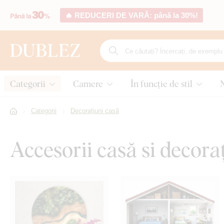
🔥 REDUCERI DE VARĂ: până la 30%!
Categorii
Camere
În funcție de stil
Categorii
Decorațiuni casă
Accesorii casă si decora