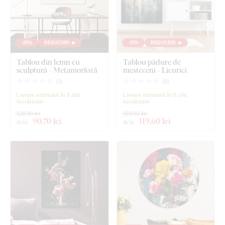
-25%
REDUCERI 🔥
-25%
REDUCERI 🔥
Tablou din lemn cu
Tablou pădure de
sculptură - Metamorfoză
mesteceni - Licurici
(
0
)
(
0
)
Livrare estimată în 5 zile
Livrare estimată în 5 zile
lucrătoare
lucrătoare
120,90 lei
159,50 lei
90
,70 lei
119
,60 lei
de la
de la