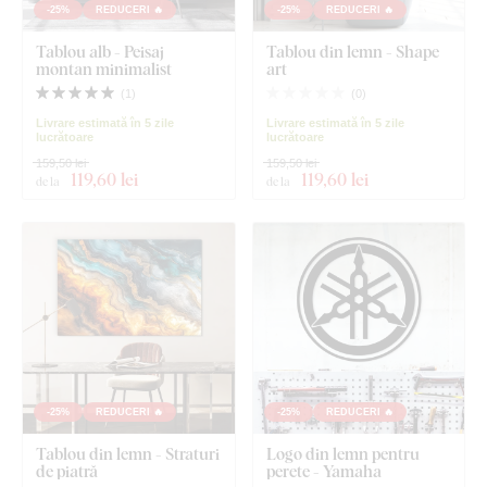
-25%
REDUCERI 🔥
-25%
REDUCERI 🔥
Tablou alb - Peisaj
Tablou din lemn - Shape
montan minimalist
art
(
1
)
(
0
)
Livrare estimată în 5 zile
Livrare estimată în 5 zile
lucrătoare
lucrătoare
159,50 lei
159,50 lei
119
,60 lei
119
,60 lei
de la
de la
-25%
REDUCERI 🔥
-25%
REDUCERI 🔥
Tablou din lemn - Straturi
Logo din lemn pentru
de piatră
perete - Yamaha