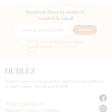
Inspirații direct în căsuța D-
voastră de email
Abonare
Sunt de acord cu
prelucrarea datelor cu
caracter personal
și cu primirea de
noutăți.
Împlinim visele unui interior perfect. Aducem bucurie și plăcere
în casele voastre. Deja din anul 2018 🧡
dublez@dublez.ro
Răspundem în maxim o zi lucrătoare