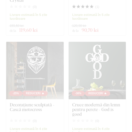
Crystal
(
0
)
(
1
)
Livrare estimată în 5 zile
Livrare estimată în 5 zile
lucrătoare
lucrătoare
159,50 lei
120,90 lei
119
,60 lei
90
,70 lei
de la
de la
-25%
REDUCERI 🔥
-30%
REDUCERI 🔥
Decorațiune sculptată -
Cruce modernă din lemn
Cască motocross
pentru perete - God is
good
(
0
)
(
0
)
Livrare estimată în 4 zile
Livrare estimată în 4 zile