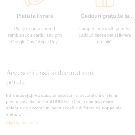
Plată la livrare
Cadouri gratuite la
fiecare comandă
Plătiți sigur și comod:
Cumperi mai mult, primești
ramburs, cu cardul sau prin
cadouri deosebite și livrare
Google Pay / Apple Pay.
gratuită!
Accesorii casă si decorațiuni
perete
Înfrumusețați-vă casa
cu accesorii si decoratiuni din lemn
pentru casa din atelierul DUBLEZ. Oferim
cea mai mare
selecție
de decorațiuni pentru casă sub formă de
copac ale
vieții,…
Citește mai mult