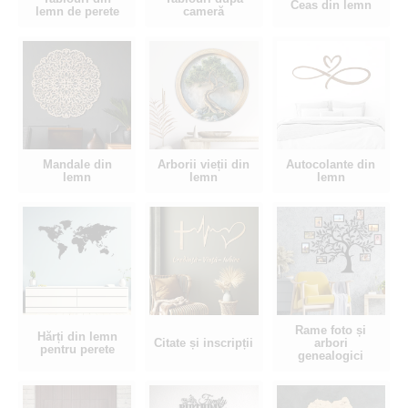
Ceas din lemn
lemn de perete
cameră
Mandale din
Arborii vieții din
Autocolante din
lemn
lemn
lemn
Rame foto și
Hărți din lemn
Citate și inscripții
arbori
pentru perete
genealogici