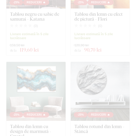
-25%
REDUCERI 🔥
-25%
REDUCERI 🔥
Tablou negru cu sabie de
Tablou din lemn cu efect
samurai - Katana
de pictură - Flori
(
0
)
(
0
)
Livrare estimată în 5 zile
Livrare estimată în 5 zile
lucrătoare
lucrătoare
159,50 lei
120,90 lei
119
,60 lei
90
,70 lei
de la
de la
-25%
REDUCERI 🔥
-25%
REDUCERI 🔥
Tablou din lemn cu
Tablou rotund din lemn -
design de marmură -
Stâncă