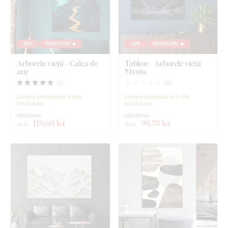
-25%
REDUCERI 🔥
-25%
REDUCERI 🔥
Arborele vieții - Calea de
Tablou - Arborele vieții
aur
Mystic
(
1
)
(
0
)
Livrare estimată în 5 zile
Livrare estimată în 5 zile
lucrătoare
lucrătoare
159,50 lei
120,90 lei
119
,60 lei
90
,70 lei
de la
de la