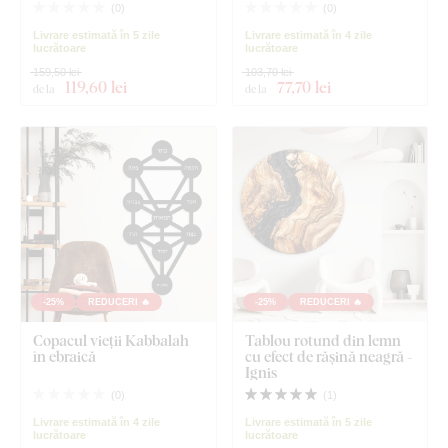
(
0
)
(
0
)
Livrare estimată în 5 zile
Livrare estimată în 4 zile
lucrătoare
lucrătoare
159,50 lei
103,70 lei
119
,60 lei
77
,70 lei
de la
de la
-25%
REDUCERI 🔥
-25%
REDUCERI 🔥
Copacul vieții Kabbalah
Tablou rotund din lemn
în ebraică
cu efect de rășină neagră -
Ignis
(
0
)
(
1
)
Livrare estimată în 4 zile
Livrare estimată în 5 zile
lucrătoare
lucrătoare