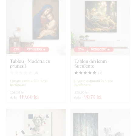
-25%
REDUCERI 🔥
-25%
REDUCERI 🔥
Tablou - Madona cu
Tablou din lemn -
pruncul
Suculente
(
0
)
(
1
)
Livrare estimată în 5 zile
Livrare estimată în 5 zile
lucrătoare
lucrătoare
159,50 lei
120,90 lei
119
,60 lei
90
,70 lei
de la
de la