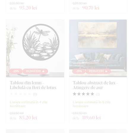
126,90 lei
120,90 lei
95
,20 lei
90
,70 lei
de la
de la
-25%
REDUCERI 🔥
-25%
REDUCERI 🔥
Tablou din lemn -
Tablou abstract de lux -
Libelulă cu flori de lotus
Atingere de aur
(
0
)
(
1
)
Livrare estimată în 4 zile
Livrare estimată în 5 zile
lucrătoare
lucrătoare
113,50 lei
159,50 lei
85
,20 lei
119
,60 lei
de la
de la