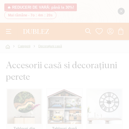
🔥 REDUCERI DE VARĂ: până la 30%!
Mai rămâne -
7o
:
4m
:
19s
Categorii
Decorațiuni casă
Accesorii casă si decorațiuni
perete
Tablouri din
Tablouri după