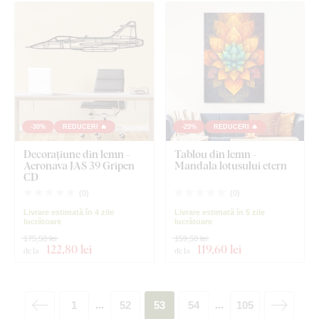
-30%
REDUCERI 🔥
-25%
REDUCERI 🔥
Decorațiune din lemn -
Tablou din lemn -
Aeronava JAS 39 Gripen
Mandala lotusului etern
CD
(
0
)
(
0
)
Livrare estimată în 4 zile
Livrare estimată în 5 zile
lucrătoare
lucrătoare
175,50 lei
159,50 lei
122
,80 lei
119
,60 lei
de la
de la
1
52
53
54
105
...
...