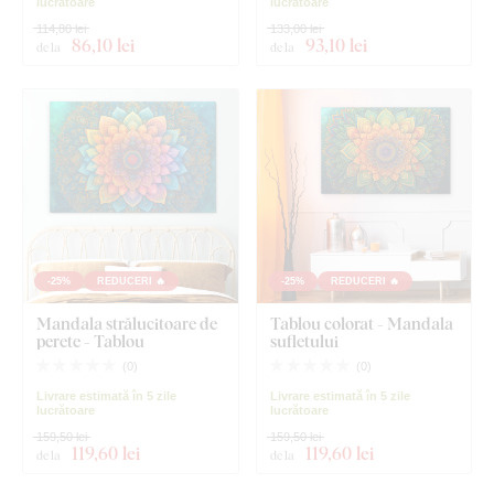
lucrătoare
lucrătoare
114,80 lei
133,00 lei
86
,10 lei
93
,10 lei
de la
de la
-25%
REDUCERI 🔥
-25%
REDUCERI 🔥
Mandala strălucitoare de
Tablou colorat - Mandala
perete - Tablou
sufletului
(
0
)
(
0
)
Livrare estimată în 5 zile
Livrare estimată în 5 zile
lucrătoare
lucrătoare
159,50 lei
159,50 lei
119
,60 lei
119
,60 lei
de la
de la