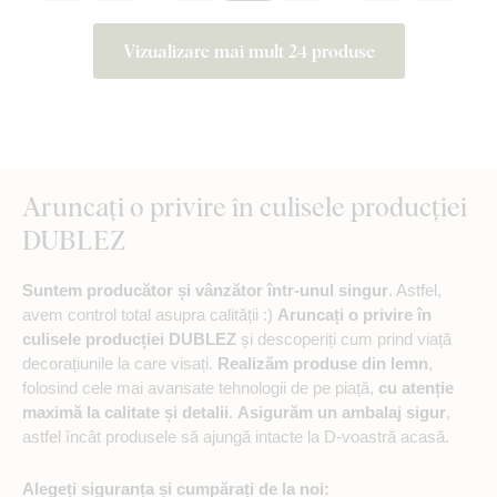
Vizualizare mai mult 24 produse
Aruncați o privire în culisele producției
DUBLEZ
Suntem producător și vânzător într-unul singur
. Astfel,
avem control total asupra calității :)
Aruncați o privire în
culisele producției DUBLEZ
și descoperiți cum prind viață
decorațiunile la care visați.
Realizăm produse din lemn
,
folosind cele mai avansate tehnologii de pe piață,
cu atenție
maximă la calitate și detalii
.
Asigurăm un ambalaj sigur
,
astfel încât produsele să ajungă intacte la D-voastră acasă.
Alegeți siguranța și cumpărați de la noi: