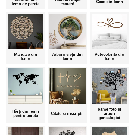
Ceas din lemn
lemn de perete
cameră
Mandale din
Arborii vieții din
Autocolante din
lemn
lemn
lemn
Rame foto și
Hărți din lemn
Citate și inscripții
arbori
pentru perete
genealogici