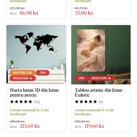
lucrătoare
lucrătoare
115,90 lei
46,70 lei
86
,90 lei
35
,00 lei
de la
BESTSELLER
-25%
REDUCERI 🔥
-25%
REDUCERI 🔥
Harta lumii 3D din lemn
Tablou artistic din lemn -
pentru perete
Euforie
(
42
)
(
5
)
Livrare estimată în 3 zile
Livrare estimată în 3 zile
lucrătoare
lucrătoare
284,80 lei
159,50 lei
213
,60 lei
119
,60 lei
de la
de la