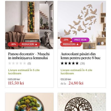
-25%
PREȚ BUN
-30%
REDUCERI 🔥
REDUCERI 🔥
Panou decorativ - Mușchi
Autocolant păsări din
în îmbrățișarea lemnului
lemn pentru perete 8 buc
(
0
)
(
39
)
Livrare estimată în 5 zile
Livrare estimată în 4 zile
lucrătoare
lucrătoare
165,00 lei
33,10 lei
115
,50 lei
24
,80 lei
de la