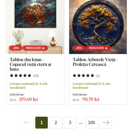
-25%
REDUCERI 🔥
-25%
REDUCERI 🔥
Tablou din lemn -
Tablou Arborele Vieții -
Copacul vieții etern și
Profeția Cerească
luna
(
10
)
(
2
)
Livrare estimată în 3 zile
Livrare estimată în 5 zile
lucrătoare
lucrătoare
159,50 lei
120,90 lei
119
,60 lei
90
,70 lei
de la
de la
1
2
3
105
...