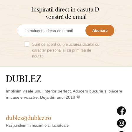
Inspirații direct în căsuța D-
voastră de email
Abonare
Sunt de acord cu
prelucrarea datelor cu
caracter personal
și cu primirea de
noutăți.
Împlinim visele unui interior perfect. Aducem bucurie și plăcere
în casele voastre. Deja din anul 2018 🧡
dublez@dublez.ro
Răspundem în maxim o zi lucrătoare