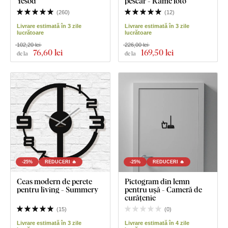
Yesod
pescar - Rame foto
(
260
)
(
12
)
Livrare estimată în 3 zile
Livrare estimată în 3 zile
lucrătoare
lucrătoare
102,20 lei
226,00 lei
76
,60 lei
169
,50 lei
de la
de la
-25%
REDUCERI 🔥
-25%
REDUCERI 🔥
Ceas modern de perete
Pictogram din lemn
pentru living - Summery
pentru ușă - Cameră de
curățenie
(
15
)
(
0
)
Livrare estimată în 3 zile
Livrare estimată în 4 zile