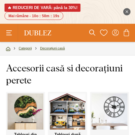
🔥 REDUCERI DE VARĂ: până la 30%!
Mai rămâne -
10o
:
58m
:
18s
Categorii
Decorațiuni casă
Accesorii casă si decorațiuni
perete
Tablouri din
Tablouri după