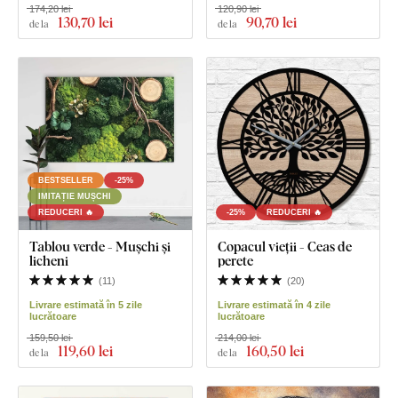
174,20 lei
120,90 lei
130
,70 lei
90
,70 lei
de la
de la
BESTSELLER
-25%
IMITAȚIE MUȘCHI
REDUCERI 🔥
-25%
REDUCERI 🔥
Tablou verde - Mușchi și
Copacul vieții - Ceas de
licheni
perete
(
11
)
(
20
)
Livrare estimată în 5 zile
Livrare estimată în 4 zile
lucrătoare
lucrătoare
159,50 lei
214,00 lei
119
,60 lei
160
,50 lei
de la
de la