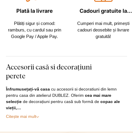
Plată la livrare
Cadouri gratuite la
fiecare comandă
Plătiți sigur și comod:
Cumperi mai mult, primești
ramburs, cu cardul sau prin
cadouri deosebite și livrare
Google Pay / Apple Pay.
gratuită!
Accesorii casă si decorațiuni
perete
Înfrumusețați-vă casa
cu accesorii si decoratiuni din lemn
pentru casa din atelierul DUBLEZ. Oferim
cea mai mare
selecție
de decorațiuni pentru casă sub formă de
copac ale
vieții,…
Citește mai mult