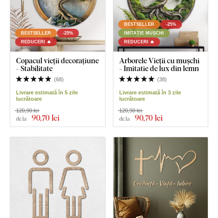
BESTSELLER
-25%
BESTSELLER
-25%
IMITAȚIE MUȘCHI
REDUCERI 🔥
REDUCERI 🔥
Copacul vieții decorațiune
Arborele Vieții cu mușchi
- Stabilitate
- Imitatie de lux din lemn
(
68
)
(
38
)
Livrare estimată în 5 zile
Livrare estimată în 3 zile
lucrătoare
lucrătoare
120,90 lei
120,90 lei
90
,70 lei
90
,70 lei
de la
de la