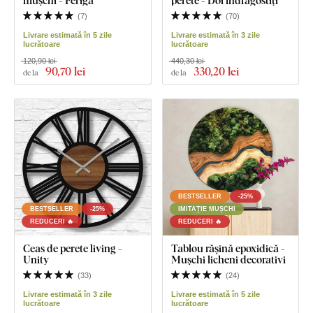
mușchi - Ferigă
perete - Doi îndrăgostiți
(
7
)
(
70
)
Livrare estimată în 5 zile
Livrare estimată în 3 zile
lucrătoare
lucrătoare
120,90 lei
440,30 lei
90
,70 lei
330
,20 lei
de la
de la
BESTSELLER
-25%
BESTSELLER
-25%
IMITAȚIE MUȘCHI
REDUCERI 🔥
REDUCERI 🔥
Ceas de perete living -
Tablou rășină epoxidică -
Unity
Mușchi licheni decorativi
(
33
)
(
24
)
Livrare estimată în 3 zile
Livrare estimată în 5 zile
lucrătoare
lucrătoare