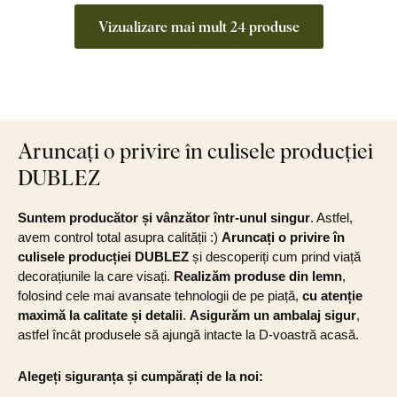
Vizualizare mai mult 24 produse
Aruncați o privire în culisele producției
DUBLEZ
Suntem producător și vânzător într-unul singur
. Astfel,
avem control total asupra calității :)
Aruncați o privire în
culisele producției DUBLEZ
și descoperiți cum prind viață
decorațiunile la care visați.
Realizăm produse din lemn
,
folosind cele mai avansate tehnologii de pe piață,
cu atenție
maximă la calitate și detalii
.
Asigurăm un ambalaj sigur
,
astfel încât produsele să ajungă intacte la D-voastră acasă.
Alegeți siguranța și cumpărați de la noi: