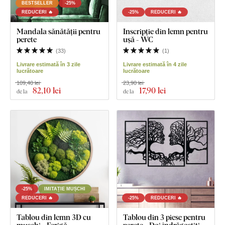
BESTSELLER
-25%
REDUCERI 🔥
-25%
REDUCERI 🔥
Mandala sănătății pentru
Inscripție din lemn pentru
perete
ușă - WC
(
33
)
(
1
)
Livrare estimată în 3 zile
Livrare estimată în 4 zile
lucrătoare
lucrătoare
109,40 lei
23,90 lei
82
,10 lei
17
,90 lei
de la
de la
-25%
IMITAȚIE MUȘCHI
REDUCERI 🔥
-25%
REDUCERI 🔥
Tablou din lemn 3D cu
Tablou din 3 piese pentru