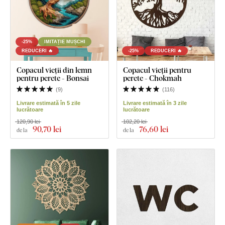
-25%
IMITAȚIE MUȘCHI
REDUCERI 🔥
-25%
REDUCERI 🔥
Copacul vieții din lemn
Copacul vieții pentru
pentru perete - Bonsai
perete - Chokmah
(
9
)
(
116
)
Livrare estimată în 5 zile
Livrare estimată în 3 zile
lucrătoare
lucrătoare
120,90 lei
102,20 lei
90
,70 lei
76
,60 lei
de la
de la