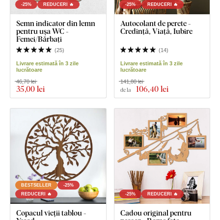
-25%
REDUCERI 🔥
-25%
REDUCERI 🔥
Semn indicator din lemn
Autocolant de perete -
pentru ușa WC -
Credință, Viață, Iubire
Femei/Bărbați
(
25
)
(
14
)
Livrare estimată în 3 zile
Livrare estimată în 3 zile
lucrătoare
lucrătoare
46,70 lei
141,80 lei
35
,00 lei
106
,40 lei
de la
BESTSELLER
-25%
REDUCERI 🔥
-25%
REDUCERI 🔥
Copacul vieții tablou -
Cadou original pentru